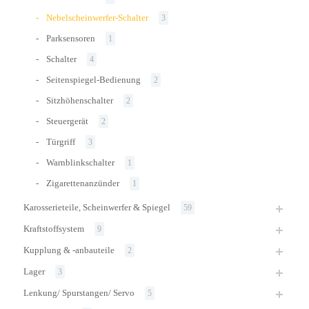
Nebelscheinwerfer-Schalter
3
Parksensoren
1
Schalter
4
Seitenspiegel-Bedienung
2
Sitzhöhenschalter
2
Steuergerät
2
Türgriff
3
Warnblinkschalter
1
Zigarettenanzünder
1
Karosserieteile, Scheinwerfer & Spiegel
59
Kraftstoffsystem
9
Kupplung & -anbauteile
2
Lager
3
Lenkung/ Spurstangen/ Servo
5