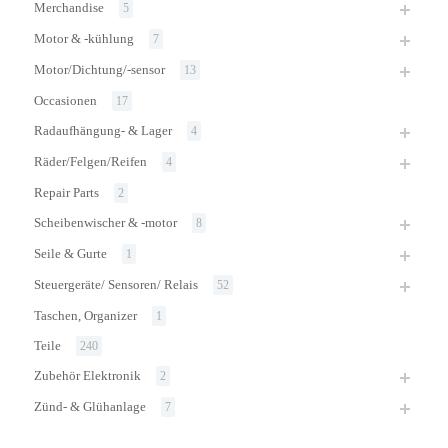
Merchandise
5
Motor & -kühlung
7
Motor/Dichtung/-sensor
13
Occasionen
17
Radaufhängung- & Lager
4
Räder/Felgen/Reifen
4
Repair Parts
2
Scheibenwischer & -motor
8
Seile & Gurte
1
Steuergeräte/ Sensoren/ Relais
52
Taschen, Organizer
1
Teile
240
Zubehör Elektronik
2
Zünd- & Glühanlage
7