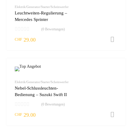
Elektrik/Generator/Starter/Scheinwerfer
Leuchtweiten-Regulierung –
Mercedes Sprinter
(0 Bewertungen)
29.00
I
CHF
Elektrik/Generator/Starter/Scheinwerfer
Nebel-Schlussleuchten-
Bedienung – Suzuki Swift II
(0 Bewertungen)
29.00
I
CHF