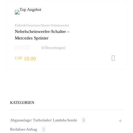
Elektrik/Generator/Starter/Scheinwerfer
Nebelscheinwerfer-Schalter –
Mercedes Sprinter
(0 Bewertungen)
19.00
I
CHF
KATEGORIEN
Abgasanlage/ Turbolader/ Lambda-Sonde
8
Beifahrer-Airbag
1