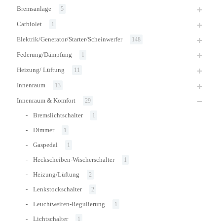
Bremsanlage
5
Carbiolet
1
Elektrik/Generator/Starter/Scheinwerfer
148
Federung/Dämpfung
1
Heizung/ Lüftung
11
Innenraum
13
Innenraum & Komfort
29
Bremslichtschalter
1
Dimmer
1
Gaspedal
1
Heckscheiben-Wischerschalter
1
Heizung/Lüftung
2
Lenkstockschalter
2
Leuchtweiten-Regulierung
1
Lichtschalter
1