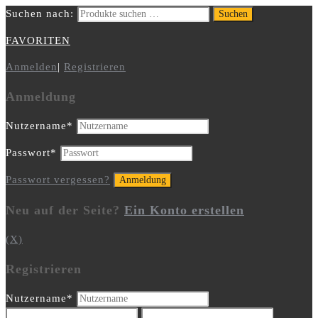
Suchen nach:
Suchen
FAVORITEN
Anmelden
|
Registrieren
Anmeldung
Nutzername
*
Passwort
*
Passwort vergessen?
Neu auf der Seite?
Ein Konto erstellen
(X)
Registrieren
Nutzername
*