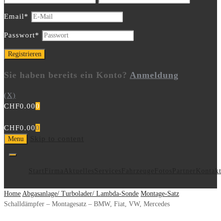
Email
*
Passwort
*
Sie haben bereits ein Konto?
Anmeldung
(X)
CHF
0.00
0
CHF
0.00
0
Skip to content
Menu
Start
Firma
Aktuelles
Services
Fahrzeuge
Fotos
Partner
Kontak
Home
Abgasanlage/ Turbolader/ Lambda-Sonde
Montage-Satz
Schalldämpfer – Montagesatz – BMW, Fiat, VW, Mercedes