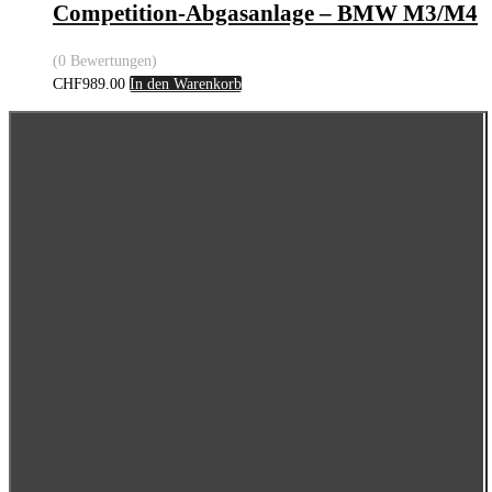
Competition-Abgasanlage – BMW M3/M4
(0 Bewertungen)
CHF
989.00
In den Warenkorb