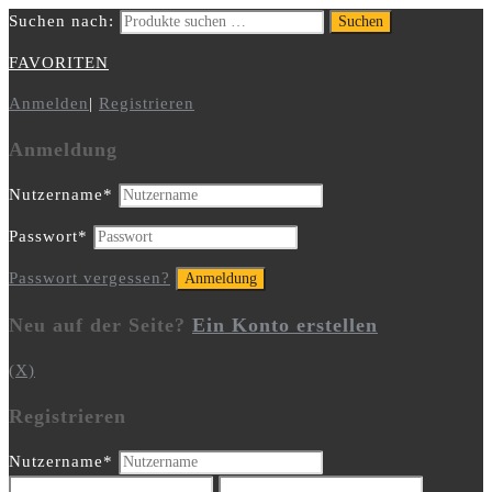
Suchen nach:
Suchen
FAVORITEN
Anmelden
|
Registrieren
Anmeldung
Nutzername
*
Passwort
*
Passwort vergessen?
Neu auf der Seite?
Ein Konto erstellen
(X)
Registrieren
Nutzername
*