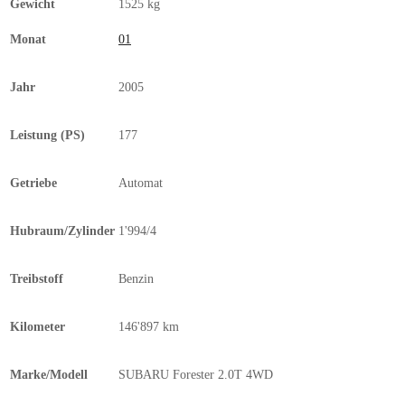
Gewicht
1525 kg
Monat
01
Jahr
2005
Leistung (PS)
177
Getriebe
Automat
Hubraum/Zylinder
1'994/4
Treibstoff
Benzin
Kilometer
146'897 km
Marke/Modell
SUBARU Forester 2.0T 4WD