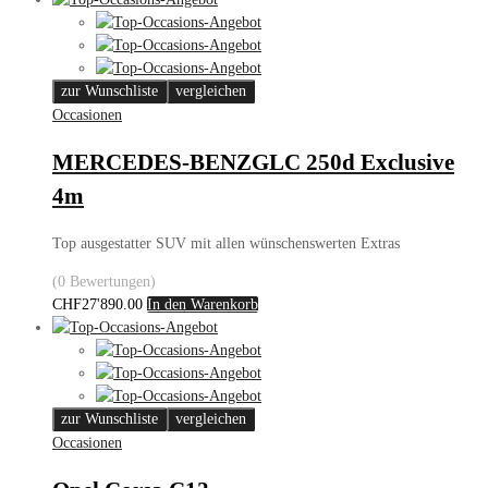
zur Wunschliste
vergleichen
Occasionen
MERCEDES-BENZGLC 250d Exclusive
4m
Top ausgestatter SUV mit allen wünschenswerten Extras
(0 Bewertungen)
CHF
27'890.00
In den Warenkorb
zur Wunschliste
vergleichen
Occasionen