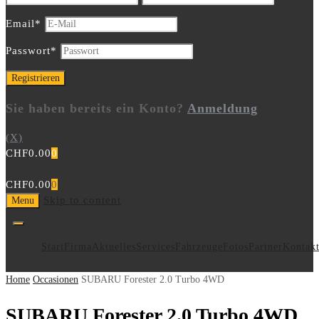
Email
*
Passwort
*
Sie haben bereits ein Konto?
Anmeldung
(X)
CHF
0.00
0
CHF
0.00
0
Skip to content
Menu
Start
Firma
Aktuelles
Services
Fahrzeuge
Fotos
Partner
Kontak
Home
Occasionen
SUBARU Forester 2.0 Turbo 4WD
SUBARU Forester 2.0 Turbo 4WD