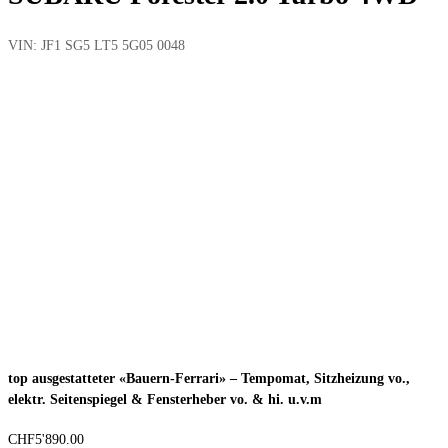
VIN:
JF1 SG5 LT5 5G05 0048
top ausgestatteter «Bauern-Ferrari» – Tempomat, Sitzheizung vo.,
elektr. Seitenspiegel & Fensterheber vo. & hi. u.v.m
CHF
5'890.00