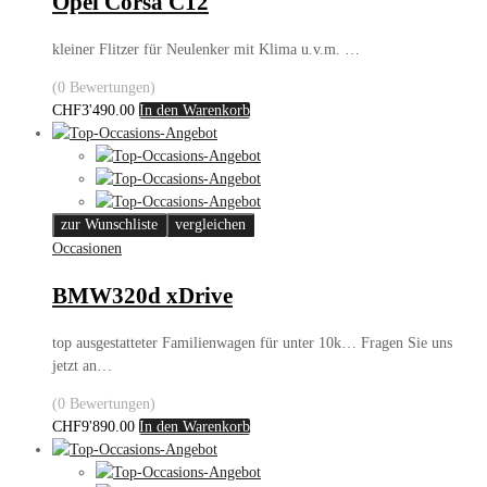
Opel Corsa C12
kleiner Flitzer für Neulenker mit Klima u.v.m. …
(0 Bewertungen)
CHF
3'490.00
In den Warenkorb
zur Wunschliste
vergleichen
Occasionen
BMW320d xDrive
top ausgestatteter Familienwagen für unter 10k… Fragen Sie uns
jetzt an…
(0 Bewertungen)
CHF
9'890.00
In den Warenkorb