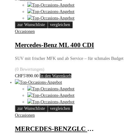
zur Wunschliste
vergleichen
Occasionen
Mercedes-Benz ML 400 CDI
SUV mit frischer MFK und ab Service – für schmales Budget
(0 Bewertungen)
CHF
5'890.00
In den Warenkorb
zur Wunschliste
vergleichen
Occasionen
MERCEDES-BENZGLC 250d Exclusive 4m