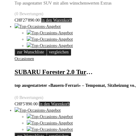
Top ausgestatter SUV mit allen wünschenswerten Extras
(0 Bewertungen)
CHF
27'890.00
In den Warenkorb
zur Wunschliste
vergleichen
Occasionen
SUBARU Forester 2.0 Turbo 4WD
top ausgestatteter «Bauern-Ferrari» – Tempomat, Sitzheizung vo., 
(0 Bewertungen)
CHF
5'890.00
In den Warenkorb
zur Wunschliste
vergleichen