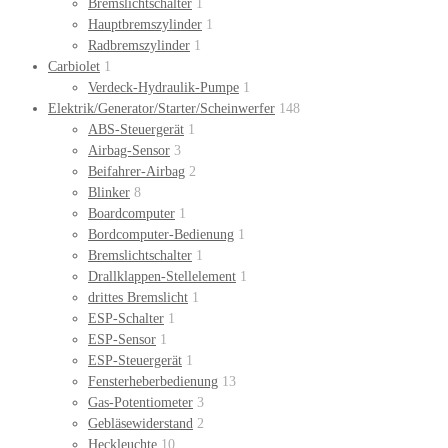
Bremslichtschalter
1
Hauptbremszylinder
1
Radbremszylinder
1
Carbiolet
1
Verdeck-Hydraulik-Pumpe
1
Elektrik/Generator/Starter/Scheinwerfer
148
ABS-Steuergerät
1
Airbag-Sensor
3
Beifahrer-Airbag
2
Blinker
8
Boardcomputer
1
Bordcomputer-Bedienung
1
Bremslichtschalter
1
Drallklappen-Stellelement
1
drittes Bremslicht
1
ESP-Schalter
1
ESP-Sensor
1
ESP-Steuergerät
1
Fensterheberbedienung
13
Gas-Potentiometer
3
Gebläsewiderstand
2
Heckleuchte
10