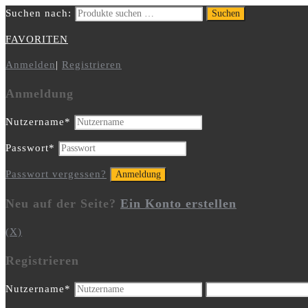
Suchen nach:
Suchen
FAVORITEN
Anmelden
|
Registrieren
Anmeldung
Nutzername
*
Passwort
*
Passwort vergessen?
Neu auf der Seite?
Ein Konto erstellen
(X)
Registrieren
Nutzername
*