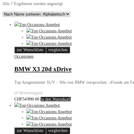
Alle 7 Ergebnisse werden angezeigt
zur Wunschliste
vergleichen
Occasionen
BMW X3 20d xDrive
Top Ausgestatteter SUV – Wie von BMW versprochen: «Freude am F
(0 Bewertungen)
CHF
54'890.00
In den Warenkorb
zur Wunschliste
vergleichen