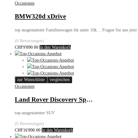
Occasionen
BMW320d xDrive
top ausgestatteter Familienwagen für unter 10k… Fragen Sie uns jetz
(0 Bewertungen)
CHF
9'890.00
In den Warenkorb
zur Wunschliste
vergleichen
Occasionen
Land Rover Discovery Sport TD4
top-ausgestatteter SUV
(0 Bewertungen)
CHF
16'890.00
In den Warenkorb