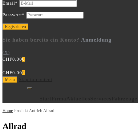
Email
*
Passwort
*
Sie haben bereits ein Konto?
Anmeldung
(X)
CHF
0.00
0
CHF
0.00
0
Skip to content
Menu
Start
Firma
Aktuelles
Services
Fahrzeuge
Home
Produkt Antrieb
Allrad
Allrad