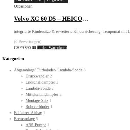
Occasionen
Volvo XC 60 D5 – HEICO Sportiv
integrierte Kindersitze & erweiterte Kindersicherung, Tempomat mit 
(0 Bewertungen)
CHF
9'890.00
In den Warenkorb
Kategorien
Abgasanlage/ Turbolader/ Lambda-Sonde
8
Druckwandler
2
Endschalldämpfer
2
Lambda-Sonde
2
Mittelschalldämpfer
2
Montage-Satz
1
Rohrverbinder
1
Beifahrer-Airbag
1
Bremsanlage
5
ABS-Pumpe
1