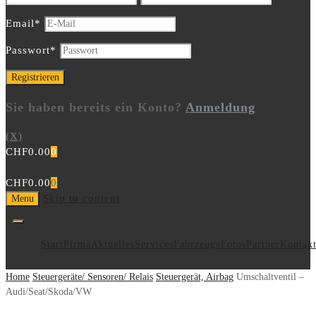
Email
*
Passwort
*
Sie haben bereits ein Konto?
Anmeldung
(X)
CHF
0.00
0
CHF
0.00
0
Skip to content
Menu
Start
Firma
Aktuelles
Services
Fahrzeuge
Fotos
Partner
Kontak
Home
Steuergeräte/ Sensoren/ Relais
Steuergerät, Airbag
Umschaltventil –
Audi/Seat/Skoda/VW