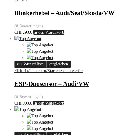
Blinkerhebel – Audi/Seat/Skoda/VW
(0 Bewertungen)
CHF
29.00
In den Warenkorb
zur Wunschliste
vergleichen
Elektrik/Generator/Starter/Scheinwerfer
ESP-Duosensor – Audi/VW
(0 Bewertungen)
CHF
99.00
In den Warenkorb
zur Wunschliste
vergleichen