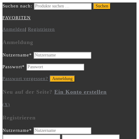
Suchen nach:
Suchen
FAVORITEN
Anmelden
|
Registrieren
Anmeldung
Nutzername
*
Passwort
*
Passwort vergessen?
Neu auf der Seite?
Ein Konto erstellen
(X)
Registrieren
Nutzername
*