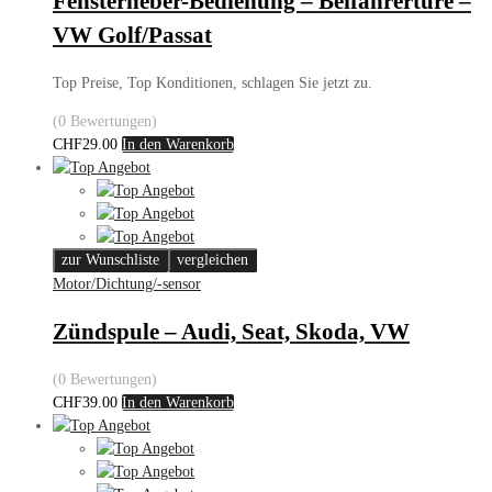
Fensterheber-Bedienung – Beifahrertüre –
VW Golf/Passat
Top Preise, Top Konditionen, schlagen Sie jetzt zu.
(0 Bewertungen)
CHF
29.00
In den Warenkorb
zur Wunschliste
vergleichen
Motor/Dichtung/-sensor
Zündspule – Audi, Seat, Skoda, VW
(0 Bewertungen)
CHF
39.00
In den Warenkorb