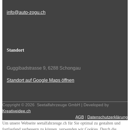
info@auto-zogu.ch
Standort
Guggibadstrasse 9, 6288 Schongau
Standort auf Google Maps öffnen
Copyright ©
2026
Seetalfahrzeuge GmbH | Developed by
Kreativeidee.ch
AGB
|
Datenschutzerklärung
Um unsere Webseite seetalfahrzeuge.ch für Sie optimal zu gestalten und
fortlaufend verbessern zu können, verwenden wir Cookies. Durch die