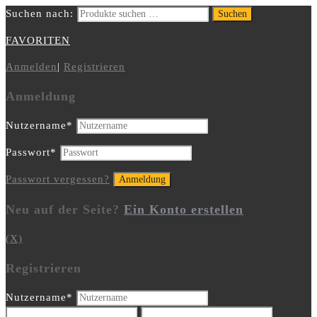
Suchen nach:
Suchen
FAVORITEN
Anmelden
|
Registrieren
Anmeldung
Nutzername
*
Passwort
*
Passwort vergessen?
Neu auf der Seite?
Ein Konto erstellen
(X)
Registrieren
Nutzername
*