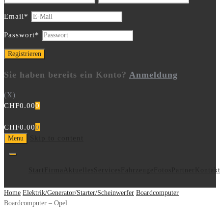
Email
*
Passwort
*
Sie haben bereits ein Konto?
Anmeldung
(X)
CHF
0.00
0
CHF
0.00
0
Skip to content
Menu
Start
Firma
Aktuelles
Services
Fahrzeuge
Fotos
Partner
Kontak
Home
Elektrik/Generator/Starter/Scheinwerfer
Boardcomputer
Boardcomputer – Opel