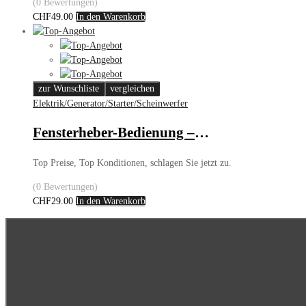
(0 Bewertungen)
CHF
49.00
In den Warenkorb
zur Wunschliste
vergleichen
Elektrik/Generator/Starter/Scheinwerfer
Fensterheber-Bedienung – Beifahrertüre – VW Golf/Passat
Top Preise, Top Konditionen, schlagen Sie jetzt zu.
(0 Bewertungen)
CHF
29.00
In den Warenkorb