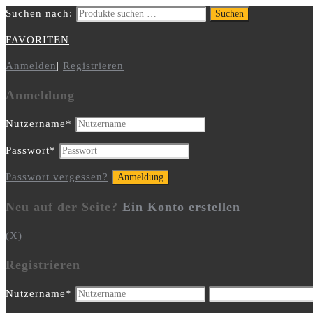
Suchen nach:
Suchen
FAVORITEN
Anmelden
|
Registrieren
Anmeldung
Nutzername
*
Passwort
*
Passwort vergessen?
Neu auf der Seite?
Ein Konto erstellen
(X)
Registrieren
Nutzername
*