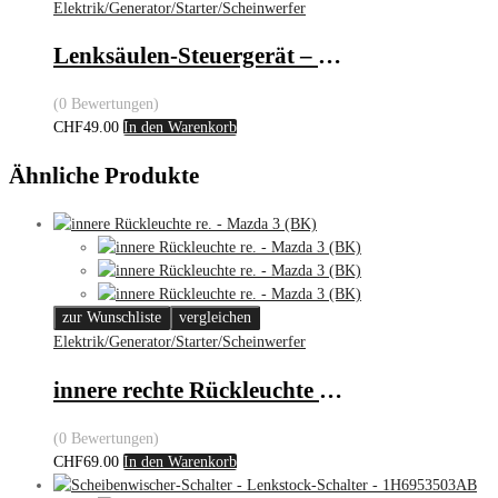
Elektrik/Generator/Starter/Scheinwerfer
Lenksäulen-Steuergerät – Opel Corsa C
(0 Bewertungen)
CHF
49.00
In den Warenkorb
Ähnliche Produkte
zur Wunschliste
vergleichen
Elektrik/Generator/Starter/Scheinwerfer
innere rechte Rückleuchte – Mazda 3 (BK)
(0 Bewertungen)
CHF
69.00
In den Warenkorb