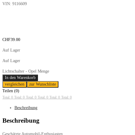
VIN:
9116609
CHF
39.00
Auf Lager
Auf Lager
Lichtschalter - Opel Menge
In den Warenkorb
vergleichen
zur Wunschliste
Teilen (0)
Total: 0
Total: 0
Total: 0
Total: 0
Total: 0
Total: 0
Beschreibung
Beschreibung
Geschätzte Automobil-Enthusiasten.