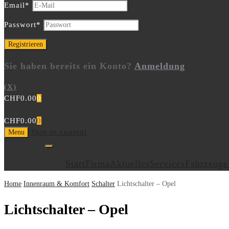
Email
*
Passwort
*
Sie haben bereits ein Konto?
Anmeldung
(X)
CHF
0.00
0
CHF
0.00
0
Skip to content
Menu
Start
Firma
Aktuelles
Services
Fahrzeuge
Home
Innenraum & Komfort
Schalter
Lichtschalter – Opel
Lichtschalter – Opel