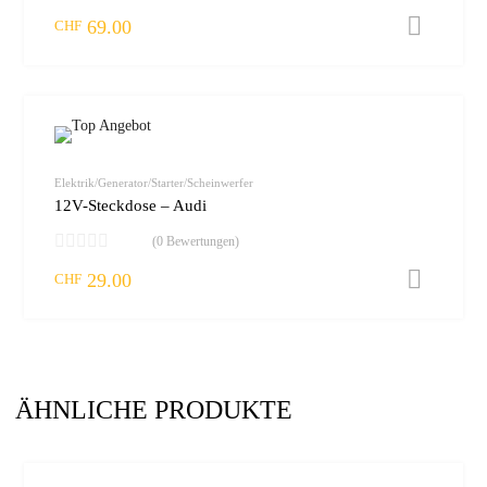
69.00
I
CHF
zur W
vergleic
Elektrik/Generator/Starter/Scheinwerfer
12V-Steckdose – Audi
(0 Bewertungen)
29.00
I
CHF
ÄHNLICHE PRODUKTE