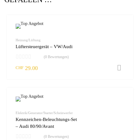
zur W
vergleic
Heizung/Lüftung
Lüftersteuergerät – VW/Audi
(0 Bewertungen)
29.00
I
CHF
zur W
vergleic
Elektrik/Generator/Starter/Scheinwerfer
Kennzeichen-Beleuchtungs-Set
– Audi 80/90/Avant
(0 Bewertungen)