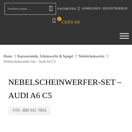
ANMELDEN
|
REGISTRIEREN
FAVORITEN
Suchen
0
CHF
0.00
Home
Karosserieteile, Scheinwerfer & Spiegel
Nebelscheinwerfer
Nebelscheinwerfer-Set – Audi A6 C5
NEBELSCHEINWERFER-SET –
AUDI A6 C5
VIN:
4B0 941 700A