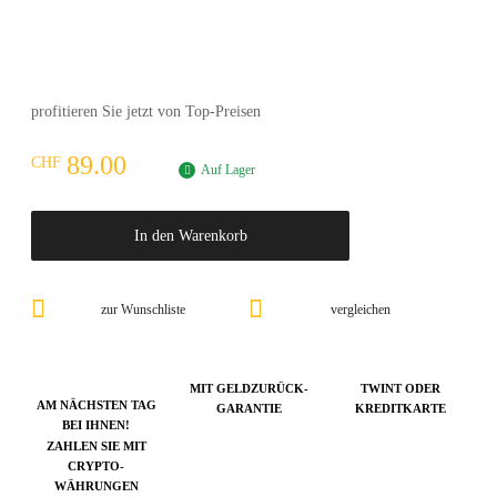
profitieren Sie jetzt von Top-Preisen
89.00
CHF
Auf Lager
In den Warenkorb
zur Wunschliste
vergleichen
MIT GELDZURÜCK-
TWINT ODER
AM NÄCHSTEN TAG
GARANTIE
KREDITKARTE
BEI IHNEN!
ZAHLEN SIE MIT
CRYPTO-
WÄHRUNGEN