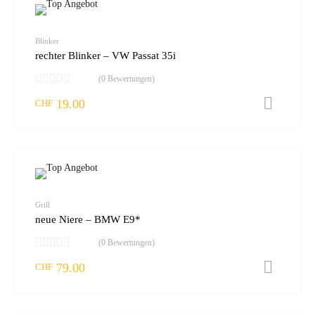
zur W
vergleic
Blinker
rechter Blinker – VW Passat 35i
(0 Bewertungen)
19.00
I
CHF
zur W
vergleic
Grill
neue Niere – BMW E9*
(0 Bewertungen)
79.00
I
CHF