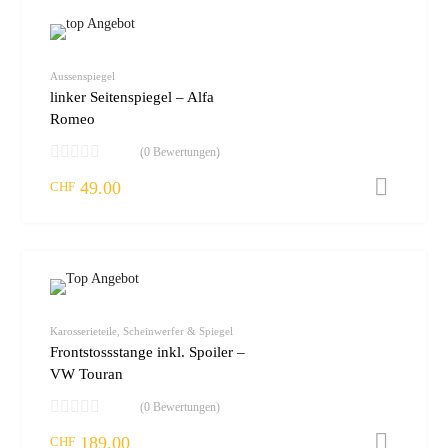
zur W
vergleic
Aussenspiegel
linker Seitenspiegel – Alfa
Romeo
(0 Bewertungen)
49.00
I
CHF
zur W
vergleic
Karosserieteile, Scheinwerfer & Spiegel
Frontstossstange inkl. Spoiler –
VW Touran
(0 Bewertungen)
189.00
I
CHF