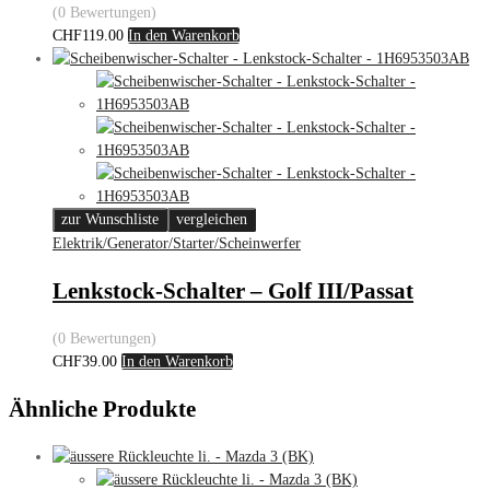
(0 Bewertungen)
CHF
119.00
In den Warenkorb
zur Wunschliste
vergleichen
Elektrik/Generator/Starter/Scheinwerfer
Lenkstock-Schalter – Golf III/Passat
(0 Bewertungen)
CHF
39.00
In den Warenkorb
Ähnliche Produkte