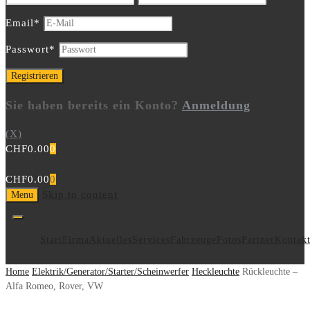
Email
*
Passwort
*
Sie haben bereits ein Konto?
Anmeldung
(X)
CHF
0.00
0
CHF
0.00
0
Skip to content
Menu
Start
Firma
Aktuelles
Services
Fahrzeuge
Fotos
Partner
Kontak
Home
Elektrik/Generator/Starter/Scheinwerfer
Heckleuchte
Rückleuchte –
Alfa Romeo, Rover, VW