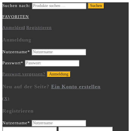
Suchen nach:
Suchen
FAVORITEN
Anmelden
|
Registrieren
Anmeldung
Nutzername
*
Passwort
*
Passwort vergessen?
Neu auf der Seite?
Ein Konto erstellen
(X)
Registrieren
Nutzername
*