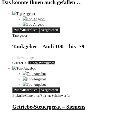
Das könnte Ihnen auch gefallen …
zur Wunschliste
vergleichen
Tankgeber
Tankgeber – Audi 100 – bis ’79
(0 Bewertungen)
CHF
69.00
In den Warenkorb
zur Wunschliste
vergleichen
Elektrik/Generator/Starter/Scheinwerfer
Getriebe-Steuergerät – Siemens