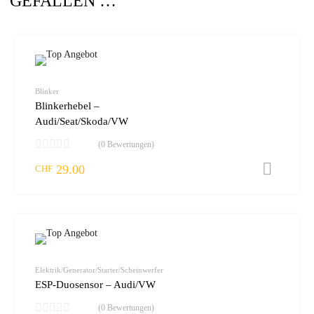
GEFALLEN …
zur W
vergleic
Blinker
Blinkerhebel –
Audi/Seat/Skoda/VW
(0 Bewertungen)
29.00
I
CHF
zur W
vergleic
Elektrik/Generator/Starter/Scheinwerfer
ESP-Duosensor – Audi/VW
(0 Bewertungen)