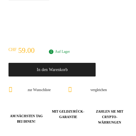
59.00
CHF
Auf Lager
In den Warenkorb
zur Wunschliste
vergleichen
MIT GELDZURÜCK-
ZAHLEN SIE MIT
AM NÄCHSTEN TAG
GARANTIE
CRYPTO-
BEI IHNEN!
WÄHRUNGEN