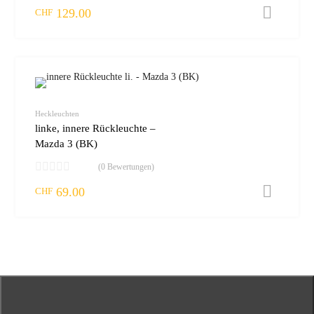
129.00
I
CHF
zur W
vergleic
Heckleuchten
linke, innere Rückleuchte –
Mazda 3 (BK)
(0 Bewertungen)
69.00
I
CHF