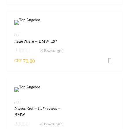
zur W
vergleic
Grill
neue Niere – BMW E9*
(0 Bewertungen)
79.00
I
CHF
zur W
vergleic
Grill
Nieren-Set – F3*-Series –
BMW
(0 Bewertungen)