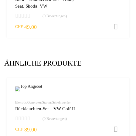
Seat, Skoda, VW
(0 Bewertungen)
49.00
I
CHF
ÄHNLICHE PRODUKTE
zur W
vergleic
Elektrik/Generator/Starter/Scheinwerfer
Rückleuchten-Set – VW Golf II
(0 Bewertungen)
89.00
I
CHF