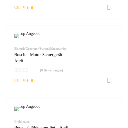
99.00
I
CHF
zur W
vergleic
Elektrik/Generator/Starter/Scheinwerfer
Bosch – Motor-Steuergerät –
Audi
(0 Bewertungen)
99.00
I
CHF
zur W
vergleic
Glühkerzen
Beru – Glühkerzen-Set – Audi,