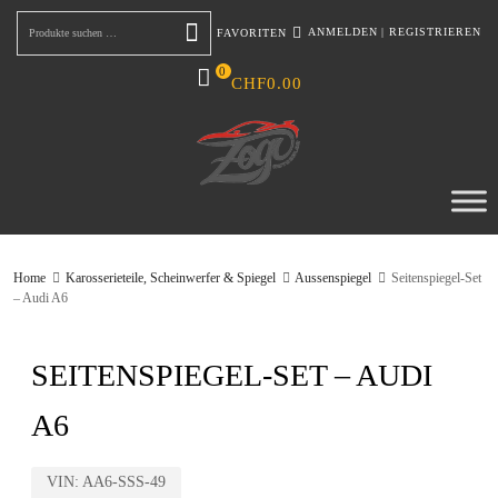
ANMELDEN
|
REGISTRIEREN
FAVORITEN
Suchen
0
CHF
0.00
Home
Karosserieteile, Scheinwerfer & Spiegel
Aussenspiegel
Seitenspiegel-Set
– Audi A6
SEITENSPIEGEL-SET – AUDI
A6
VIN:
AA6-SSS-49