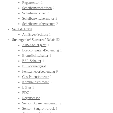
Regensensor
2
Scheibenwaschdüsen
2
Scheibenwischer
2
Scheibenwischermotor
2
Scheibenwischgestänge
2
Seile & Gurte
1
Anhänger-Schloss
1
Steuergeräte/ Sensoren/ Relais
52
ABS-Steuergerät
1
Bordcomputer-Bedienung
1
Bremslichtschalter
1
ESP-Schalter
1
ESP-Steuergerät
1
Fensterheberbedienung
9
Gas-Potentiometer
2
Kombi-Instrument
3
Lüfter
1
PDC
1
Regensensor
1
Sensor, Aussentemperatur
2
Sensor, Saugrohrdruck
1