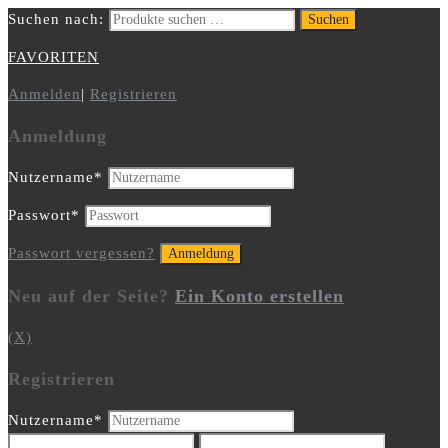
Suchen nach:
Suchen
FAVORITEN
Anmelden
|
Registrieren
Anmeldung
Nutzername
*
Passwort
*
Passwort vergessen?
Neu auf der Seite?
Ein Konto erstellen
(X)
Registrieren
Nutzername
*