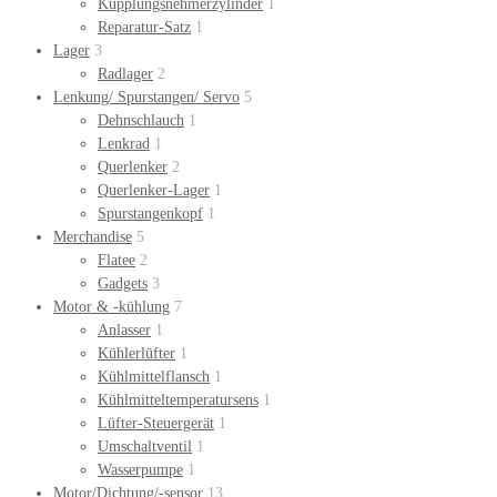
Kupplungsnehmerzylinder
1
Reparatur-Satz
1
Lager
3
Radlager
2
Lenkung/ Spurstangen/ Servo
5
Dehnschlauch
1
Lenkrad
1
Querlenker
2
Querlenker-Lager
1
Spurstangenkopf
1
Merchandise
5
Flatee
2
Gadgets
3
Motor & -kühlung
7
Anlasser
1
Kühlerlüfter
1
Kühlmittelflansch
1
Kühlmitteltemperatursens
1
Lüfter-Steuergerät
1
Umschaltventil
1
Wasserpumpe
1
Motor/Dichtung/-sensor
13