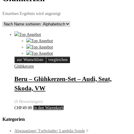
Einzelnes Ergebnis wird angezeigt
zur Wunschliste
vergleichen
Glühkerzen
Beru – Glühkerzen-Set – Audi, Seat,
Skoda, VW
(0 Bewertungen)
CHF
49.00
In den Warenkorb
Kategorien
Abgasanlage/ Turbolader/ Lambda-Sonde
8