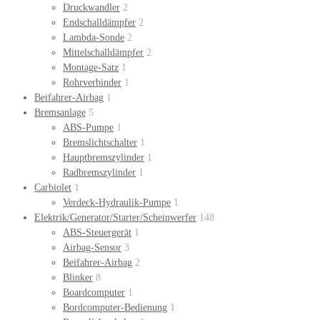
Druckwandler
2
Endschalldämpfer
2
Lambda-Sonde
2
Mittelschalldämpfer
2
Montage-Satz
1
Rohrverbinder
1
Beifahrer-Airbag
1
Bremsanlage
5
ABS-Pumpe
1
Bremslichtschalter
1
Hauptbremszylinder
1
Radbremszylinder
1
Carbiolet
1
Verdeck-Hydraulik-Pumpe
1
Elektrik/Generator/Starter/Scheinwerfer
148
ABS-Steuergerät
1
Airbag-Sensor
3
Beifahrer-Airbag
2
Blinker
8
Boardcomputer
1
Bordcomputer-Bedienung
1