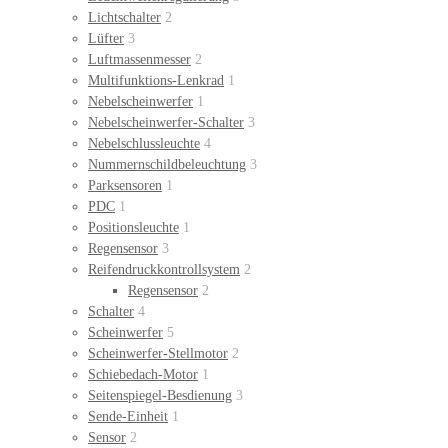
Lichtschalter
2
Lüfter
3
Luftmassenmesser
2
Multifunktions-Lenkrad
1
Nebelscheinwerfer
1
Nebelscheinwerfer-Schalter
3
Nebelschlussleuchte
4
Nummernschildbeleuchtung
3
Parksensoren
1
PDC
1
Positionsleuchte
1
Regensensor
3
Reifendruckkontrollsystem
2
Regensensor
2
Schalter
4
Scheinwerfer
5
Scheinwerfer-Stellmotor
2
Schiebedach-Motor
1
Seitenspiegel-Besdienung
3
Sende-Einheit
1
Sensor
2