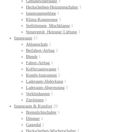
Gebläsewiderstand
3
Heckscheiben-Heizungsschalter
1
Innenraumgebläse
1
Klima-Kompressor
1
Stellelement, Mischklappe
1
Steuergerät, Heizung/ Lüftung
1
Innenraum
13
Ablageschale
1
Beifahrer-Airbag
2
Blende
1
Fahrer-Airbag
1
Kofferraumwanne
1
Kombi-Instrument
2
Laderaum-Abdeckung
1
Laderaum-Abgrenzung
3
Verkleidungen
1
Zierleisten
1
Innenraum & Komfort
29
Bremslichtschalter
1
Dimmer
1
Gaspedal
1
Heckscheiben-Wischerschalter
1