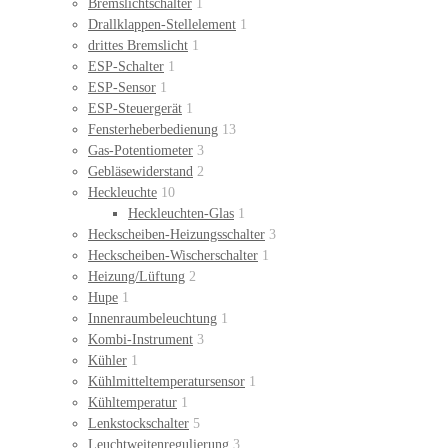
Bremslichtschalter
1
Drallklappen-Stellelement
1
drittes Bremslicht
1
ESP-Schalter
1
ESP-Sensor
1
ESP-Steuergerät
1
Fensterheberbedienung
13
Gas-Potentiometer
3
Gebläsewiderstand
2
Heckleuchte
10
Heckleuchten-Glas
1
Heckscheiben-Heizungsschalter
3
Heckscheiben-Wischerschalter
1
Heizung/Lüftung
2
Hupe
1
Innenraumbeleuchtung
1
Kombi-Instrument
3
Kühler
1
Kühlmitteltemperatursensor
1
Kühltemperatur
1
Lenkstockschalter
5
Leuchtweitenregulierung
3