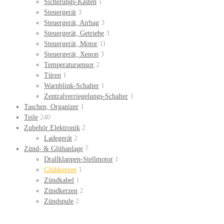
Sicherungs-Kasten
1
Steuergerät
3
Steuergerät, Airbag
3
Steuergerät, Getriebe
3
Steuergerät, Motor
11
Steuergerät, Xenon
3
Temperatursensor
2
Türen
1
Warnblink-Schalter
1
Zentralverriegelungs-Schalter
1
Taschen, Organizer
1
Teile
240
Zubehör Elektronik
2
Ladegerät
2
Zünd- & Glühanlage
7
Drallklappen-Stellmotor
1
Glühkerzen
1
Zündkabel
1
Zündkerzen
2
Zündspule
2