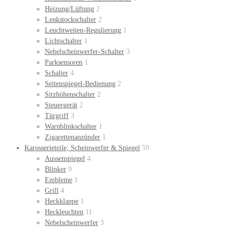
Heizung/Lüftung
2
Lenkstockschalter
2
Leuchtweiten-Regulierung
1
Lichtschalter
1
Nebelscheinwerfer-Schalter
3
Parksensoren
1
Schalter
4
Seitenspiegel-Bedienung
2
Sitzhöhenschalter
2
Steuergerät
2
Türgriff
3
Warnblinkschalter
1
Zigarettenanzünder
1
Karosserieteile, Scheinwerfer & Spiegel
59
Aussenspiegel
4
Blinker
9
Embleme
1
Grill
4
Heckklappe
1
Heckleuchten
11
Nebelscheinwerfer
3