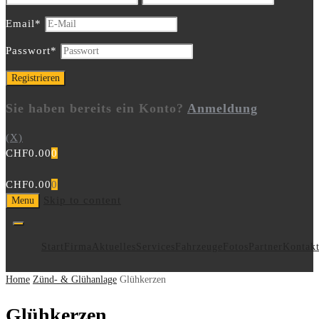
Email
*
Passwort
*
Sie haben bereits ein Konto?
Anmeldung
(X)
CHF
0.00
0
CHF
0.00
0
Skip to content
Menu
Start
Firma
Aktuelles
Services
Fahrzeuge
Fotos
Partner
Kontak
Home
Zünd- & Glühanlage
Glühkerzen
Glühkerzen