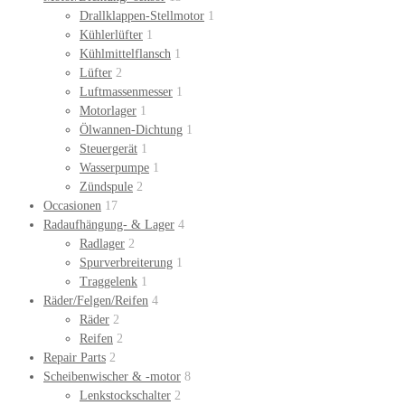
Drallklappen-Stellmotor
1
Kühlerlüfter
1
Kühlmittelflansch
1
Lüfter
2
Luftmassenmesser
1
Motorlager
1
Ölwannen-Dichtung
1
Steuergerät
1
Wasserpumpe
1
Zündspule
2
Occasionen
17
Radaufhängung- & Lager
4
Radlager
2
Spurverbreiterung
1
Traggelenk
1
Räder/Felgen/Reifen
4
Räder
2
Reifen
2
Repair Parts
2
Scheibenwischer & -motor
8
Lenkstockschalter
2