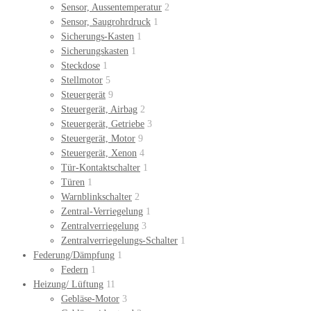
Sensor, Aussentemperatur
2
Sensor, Saugrohrdruck
1
Sicherungs-Kasten
1
Sicherungskasten
1
Steckdose
1
Stellmotor
5
Steuergerät
9
Steuergerät, Airbag
2
Steuergerät, Getriebe
3
Steuergerät, Motor
9
Steuergerät, Xenon
4
Tür-Kontaktschalter
1
Türen
1
Warnblinkschalter
2
Zentral-Verriegelung
1
Zentralverriegelung
3
Zentralverriegelungs-Schalter
1
Federung/Dämpfung
1
Federn
1
Heizung/ Lüftung
11
Gebläse-Motor
3