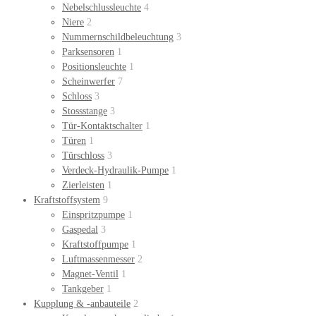
Nebelschlussleuchte
4
Niere
2
Nummernschildbeleuchtung
3
Parksensoren
1
Positionsleuchte
1
Scheinwerfer
7
Schloss
3
Stossstange
3
Tür-Kontaktschalter
1
Türen
1
Türschloss
3
Verdeck-Hydraulik-Pumpe
1
Zierleisten
1
Kraftstoffsystem
9
Einspritzpumpe
1
Gaspedal
3
Kraftstoffpumpe
1
Luftmassenmesser
2
Magnet-Ventil
1
Tankgeber
1
Kupplung & -anbauteile
2