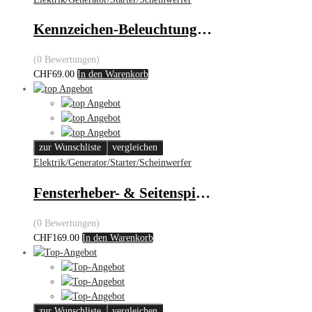
Kennzeichen-Beleuchtungs-Set – Audi 80/90/Avant
(0 Bewertungen)
CHF
69.00
In den Warenkorb
zur Wunschliste
vergleichen
Elektrik/Generator/Starter/Scheinwerfer
Fensterheber- & Seitenspiegelbedienung – Alfa 159
(0 Bewertungen)
CHF
169.00
In den Warenkorb
zur Wunschliste
vergleichen