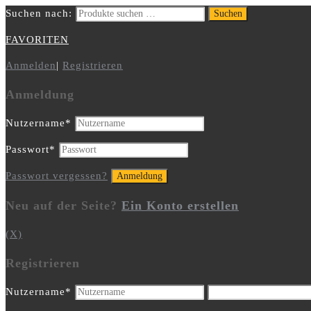
Suchen nach:
Suchen
FAVORITEN
Anmelden
|
Registrieren
Anmeldung
Nutzername
*
Passwort
*
Passwort vergessen?
Neu auf der Seite?
Ein Konto erstellen
(X)
Registrieren
Nutzername
*