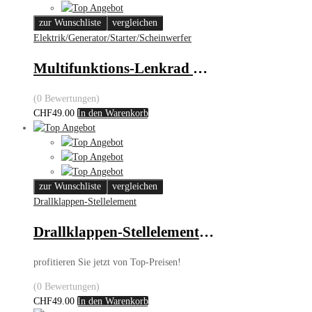
zur Wunschliste
vergleichen
Elektrik/Generator/Starter/Scheinwerfer
Multifunktions-Lenkrad – Opel Corsa C
(0 Bewertungen)
CHF
49.00
In den Warenkorb
zur Wunschliste
vergleichen
Drallklappen-Stellelement
Drallklappen-Stellelement – Alfa, Fiat, Opel, Saab
profitieren Sie jetzt von Top-Preisen!
(0 Bewertungen)
CHF
49.00
In den Warenkorb