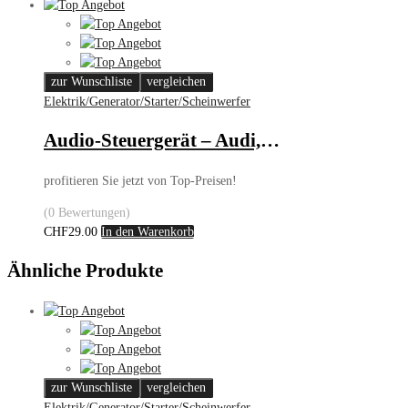
zur Wunschliste
vergleichen
Elektrik/Generator/Starter/Scheinwerfer
Audio-Steuergerät – Audi, BMW, Mercedes-Benz, Opel
profitieren Sie jetzt von Top-Preisen!
(0 Bewertungen)
CHF
29.00
In den Warenkorb
Ähnliche Produkte
zur Wunschliste
vergleichen
Elektrik/Generator/Starter/Scheinwerfer