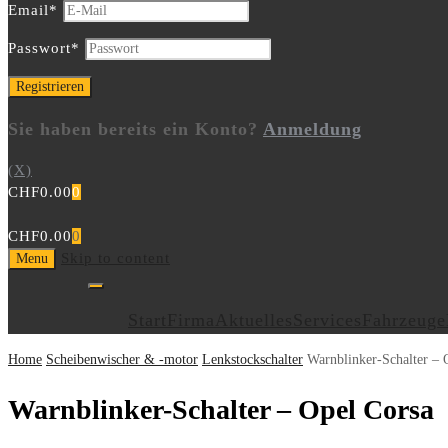
Email
*
Passwort
*
Sie haben bereits ein Konto?
Anmeldung
(X)
CHF
0.00
0
CHF
0.00
0
Skip to content
Menu
Start
Firma
Aktuelles
Services
Fahrzeuge
Home
Scheibenwischer & -motor
Lenkstockschalter
Warnblinker-Schalter – 
Warnblinker-Schalter – Opel Corsa