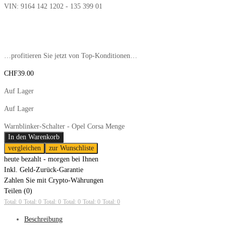
VIN:
9164 142 1202 - 135 399 01
…profitieren Sie jetzt von Top-Konditionen…
CHF
39.00
Auf Lager
Auf Lager
Warnblinker-Schalter - Opel Corsa Menge
In den Warenkorb
vergleichen
zur Wunschliste
heute bezahlt - morgen bei Ihnen
Inkl. Geld-Zurück-Garantie
Zahlen Sie mit Crypto-Währungen
Teilen (0)
Total: 0
Total: 0
Total: 0
Total: 0
Total: 0
Total: 0
Beschreibung