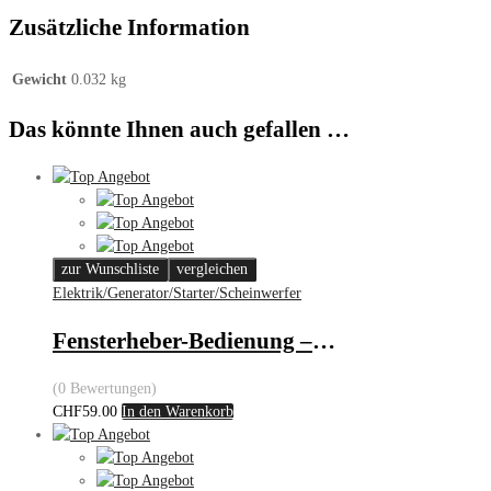
Zusätzliche Information
Gewicht
0.032 kg
Das könnte Ihnen auch gefallen …
zur Wunschliste
vergleichen
Elektrik/Generator/Starter/Scheinwerfer
Fensterheber-Bedienung – Opel
(0 Bewertungen)
CHF
59.00
In den Warenkorb