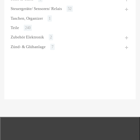
Steuergeräte/ Sensoren/ Relais
52
Taschen, Organizer
1
Teile
240
Zubehör Elektronik
2
Zünd- & Glühanlage
7