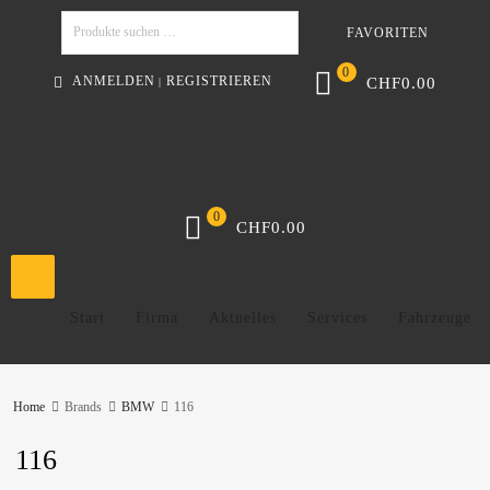
FAVORITEN
Suchen
0
ANMELDEN
REGISTRIEREN
CHF
0.00
|
0
CHF
0.00
Start
Firma
Aktuelles
Services
Fahrzeuge
Home
Brands
BMW
116
116