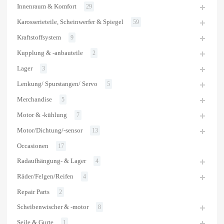
Innenraum & Komfort
29
Karosserieteile, Scheinwerfer & Spiegel
59
Kraftstoffsystem
9
Kupplung & -anbauteile
2
Lager
3
Lenkung/ Spurstangen/ Servo
5
Merchandise
5
Motor & -kühlung
7
Motor/Dichtung/-sensor
13
Occasionen
17
Radaufhängung- & Lager
4
Räder/Felgen/Reifen
4
Repair Parts
2
Scheibenwischer & -motor
8
Seile & Gurte
1