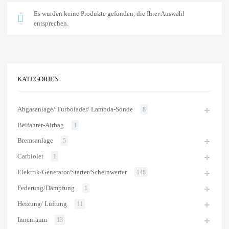
Es wurden keine Produkte gefunden, die Ihrer Auswahl
entsprechen.
KATEGORIEN
Abgasanlage/ Turbolader/ Lambda-Sonde
8
Beifahrer-Airbag
1
Bremsanlage
5
Carbiolet
1
Elektrik/Generator/Starter/Scheinwerfer
148
Federung/Dämpfung
1
Heizung/ Lüftung
11
Innenraum
13