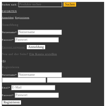
Suchen
Suchen nach:
FAVORITEN
Anmelden
|
Registrieren
Anmeldung
Nutzername
*
Passwort
*
Passwort vergessen?
Neu auf der Seite?
Ein Konto erstellen
(X)
Registrieren
Nutzername
*
Email
*
Passwort
*