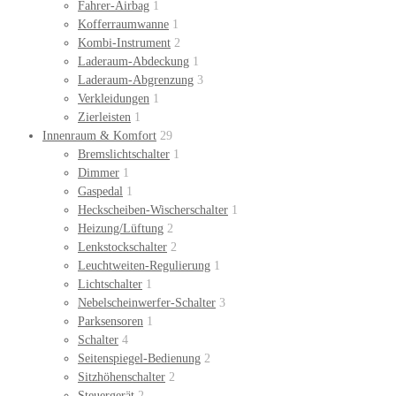
Fahrer-Airbag
1
Kofferraumwanne
1
Kombi-Instrument
2
Laderaum-Abdeckung
1
Laderaum-Abgrenzung
3
Verkleidungen
1
Zierleisten
1
Innenraum & Komfort
29
Bremslichtschalter
1
Dimmer
1
Gaspedal
1
Heckscheiben-Wischerschalter
1
Heizung/Lüftung
2
Lenkstockschalter
2
Leuchtweiten-Regulierung
1
Lichtschalter
1
Nebelscheinwerfer-Schalter
3
Parksensoren
1
Schalter
4
Seitenspiegel-Bedienung
2
Sitzhöhenschalter
2
Steuergerät
2