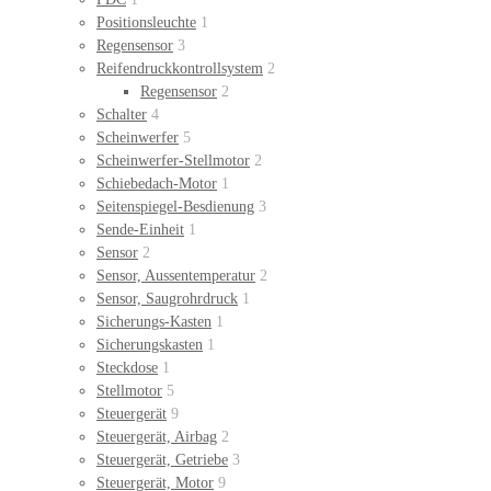
Positionsleuchte
1
Regensensor
3
Reifendruckkontrollsystem
2
Regensensor
2
Schalter
4
Scheinwerfer
5
Scheinwerfer-Stellmotor
2
Schiebedach-Motor
1
Seitenspiegel-Besdienung
3
Sende-Einheit
1
Sensor
2
Sensor, Aussentemperatur
2
Sensor, Saugrohrdruck
1
Sicherungs-Kasten
1
Sicherungskasten
1
Steckdose
1
Stellmotor
5
Steuergerät
9
Steuergerät, Airbag
2
Steuergerät, Getriebe
3
Steuergerät, Motor
9