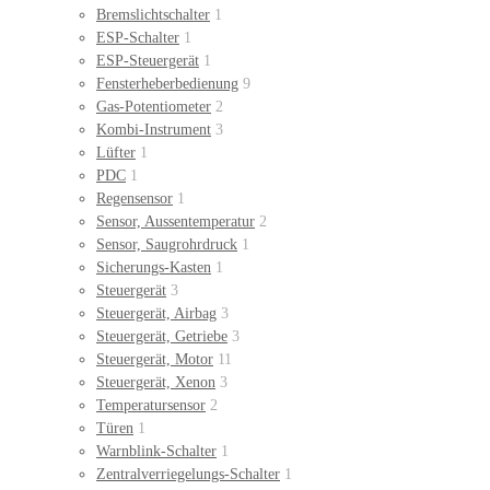
Bremslichtschalter
1
ESP-Schalter
1
ESP-Steuergerät
1
Fensterheberbedienung
9
Gas-Potentiometer
2
Kombi-Instrument
3
Lüfter
1
PDC
1
Regensensor
1
Sensor, Aussentemperatur
2
Sensor, Saugrohrdruck
1
Sicherungs-Kasten
1
Steuergerät
3
Steuergerät, Airbag
3
Steuergerät, Getriebe
3
Steuergerät, Motor
11
Steuergerät, Xenon
3
Temperatursensor
2
Türen
1
Warnblink-Schalter
1
Zentralverriegelungs-Schalter
1