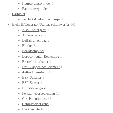
Hauptbremszylinder
1
Radbremszylinder
1
Carbiolet
1
Verdeck-Hydraulik-Pumpe
1
Elektrik/Generator/Starter/Scheinwerfer
148
ABS-Steuergerät
1
Airbag-Sensor
3
Beifahrer-Airbag
2
Blinker
8
Boardcomputer
1
Bordcomputer-Bedienung
1
Bremslichtschalter
1
Drallklappen-Stellelement
1
drittes Bremslicht
1
ESP-Schalter
1
ESP-Sensor
1
ESP-Steuergerät
1
Fensterheberbedienung
13
Gas-Potentiometer
3
Gebläsewiderstand
2
Heckleuchte
10