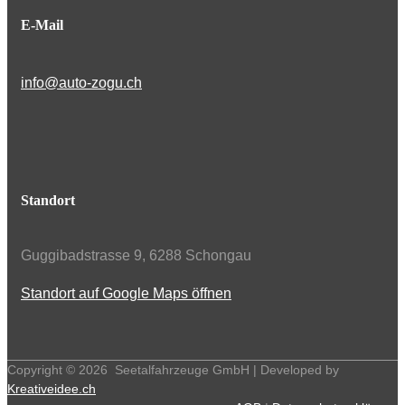
E-Mail
info@auto-zogu.ch
Standort
Guggibadstrasse 9, 6288 Schongau
Standort auf Google Maps öffnen
Copyright ©
2026
Seetalfahrzeuge GmbH | Developed by
Kreativeidee.ch