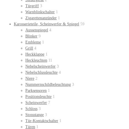
Türgriff
3
Warnblinkschalter
1
Zigarettenanzünder
1
Karosserieteile, Scheinwerfer & Spiegel
59
Aussenspiegel
4
Blinker
9
Embleme
1
Grill
4
Heckklappe
1
Heckleuchten
11
Nebelscheinwerfer
3
Nebelschlussleuchte
4
Niere
2
Nummernschildbeleuchtung
3
Parksensoren
1
Positionsleuchte
1
Scheinwerfer
7
Schloss
3
Stossstange
3
Tür-Kontaktschalter
1
Türen
1