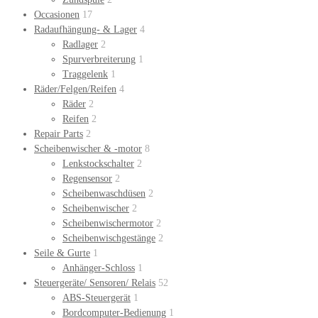
Occasionen
17
Radaufhängung- & Lager
4
Radlager
2
Spurverbreiterung
1
Traggelenk
1
Räder/Felgen/Reifen
4
Räder
2
Reifen
2
Repair Parts
2
Scheibenwischer & -motor
8
Lenkstockschalter
2
Regensensor
2
Scheibenwaschdüsen
2
Scheibenwischer
2
Scheibenwischermotor
2
Scheibenwischgestänge
2
Seile & Gurte
1
Anhänger-Schloss
1
Steuergeräte/ Sensoren/ Relais
52
ABS-Steuergerät
1
Bordcomputer-Bedienung
1