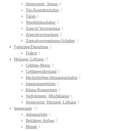
Steuergerät, Xenon
4
Tür-Kontaktschalter
1
Türen
1
Warnblinkschalter
2
Zentral-Verriegelung
1
Zentralverriegelung
3
Zentralverriegelungs-Schalter
1
Federung/Dämpfung
1
Federn
1
Heizung/ Lüftung
11
Gebläse-Motor
3
Gebläsewiderstand
3
Heckscheiben-Heizungsschalter
1
Innenraumgebläse
1
Klima-Kompressor
1
Stellelement, Mischklappe
1
Steuergerät, Heizung/ Lüftung
1
Innenraum
13
Ablageschale
1
Beifahrer-Airbag
2
Blende
1