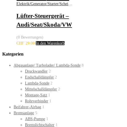
Elektrik/Generator/Starter/Scheinwerfer
Lüfter-Steuergerät –
Audi/Seat/Skoda/VW
(0 Bewertungen)
CHF
29.00
In den Warenkorb
Kategorien
Abgasanlage/ Turbolader/ Lambda-Sonde
8
Druckwandler
2
Endschalldämpfer
2
Lambda-Sonde
2
Mittelschalldämpfer
2
Montage-Satz
1
Rohrverbinder
1
Beifahrer-Airbag
1
Bremsanlage
5
ABS-Pumpe
1
Bremslichtschalter
1