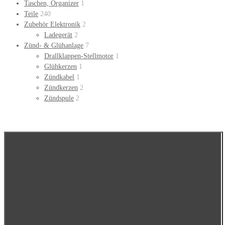
Taschen, Organizer
1
Teile
240
Zubehör Elektronik
2
Ladegerät
2
Zünd- & Glühanlage
7
Drallklappen-Stellmotor
1
Glühkerzen
1
Zündkabel
1
Zündkerzen
2
Zündspule
2