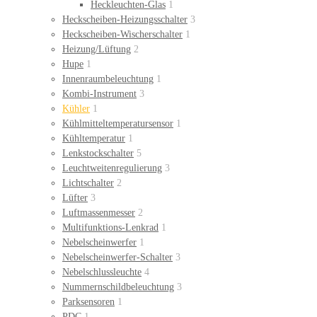
Heckleuchten-Glas
1
Heckscheiben-Heizungsschalter
3
Heckscheiben-Wischerschalter
1
Heizung/Lüftung
2
Hupe
1
Innenraumbeleuchtung
1
Kombi-Instrument
3
Kühler
1
Kühlmitteltemperatursensor
1
Kühltemperatur
1
Lenkstockschalter
5
Leuchtweitenregulierung
3
Lichtschalter
2
Lüfter
3
Luftmassenmesser
2
Multifunktions-Lenkrad
1
Nebelscheinwerfer
1
Nebelscheinwerfer-Schalter
3
Nebelschlussleuchte
4
Nummernschildbeleuchtung
3
Parksensoren
1
PDC
1