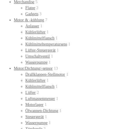
Merchandise
5
Flatee
2
Gadgets
3
Motor & -kühlung
7
Anlasser
1
Kühlerlüfter
1
Kühlmittelflansch
1
Kühlmitteltemperatursens
1
Lüfter-Steuergerät
1
Umschaltventil
1
Wasserpumpe
1
Motor/Dichtung/-sensor
13
Drallklappen-Stellmotor
1
Kühlerlüfter
1
Kühlmittelflansch
1
Lüfter
2
Luftmassenmesser
1
Motorlager
1
Ölwannen-Dichtung
1
Steuergerät
1
Wasserpumpe
1
Zündspule
2