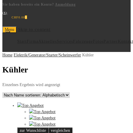
Sie haben bereits ein Konto?
Anmeldung
(X)
0
CHF
0.00
Skip to content
Menu
Start
Firma
Aktuelles
Services
Fahrzeuge
Fotos
Partner
Kontak
Home
Elektrik/Generator/Starter/Scheinwerfer
Kühler
Kühler
Einzelnes Ergebnis wird angezeigt
zur Wunschliste
vergleichen