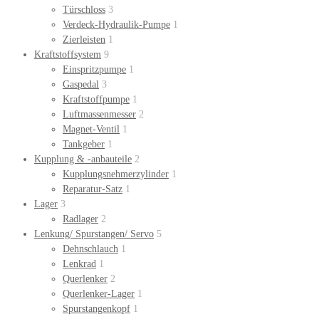
Türschloss
3
Verdeck-Hydraulik-Pumpe
1
Zierleisten
1
Kraftstoffsystem
9
Einspritzpumpe
1
Gaspedal
3
Kraftstoffpumpe
1
Luftmassenmesser
2
Magnet-Ventil
1
Tankgeber
1
Kupplung & -anbauteile
2
Kupplungsnehmerzylinder
1
Reparatur-Satz
1
Lager
3
Radlager
2
Lenkung/ Spurstangen/ Servo
5
Dehnschlauch
1
Lenkrad
1
Querlenker
2
Querlenker-Lager
1
Spurstangenkopf
1