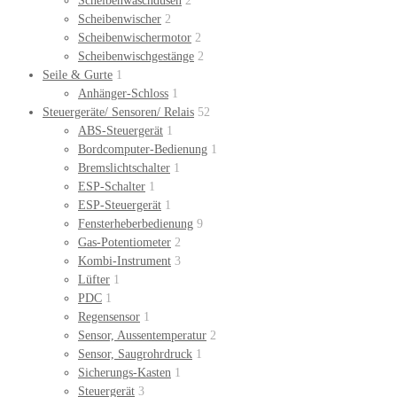
Scheibenwaschdüsen
2
Scheibenwischer
2
Scheibenwischermotor
2
Scheibenwischgestänge
2
Seile & Gurte
1
Anhänger-Schloss
1
Steuergeräte/ Sensoren/ Relais
52
ABS-Steuergerät
1
Bordcomputer-Bedienung
1
Bremslichtschalter
1
ESP-Schalter
1
ESP-Steuergerät
1
Fensterheberbedienung
9
Gas-Potentiometer
2
Kombi-Instrument
3
Lüfter
1
PDC
1
Regensensor
1
Sensor, Aussentemperatur
2
Sensor, Saugrohrdruck
1
Sicherungs-Kasten
1
Steuergerät
3