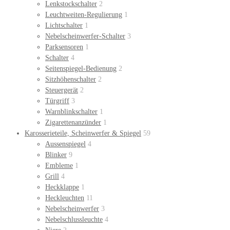
Lenkstockschalter
2
Leuchtweiten-Regulierung
1
Lichtschalter
1
Nebelscheinwerfer-Schalter
3
Parksensoren
1
Schalter
4
Seitenspiegel-Bedienung
2
Sitzhöhenschalter
2
Steuergerät
2
Türgriff
3
Warnblinkschalter
1
Zigarettenanzünder
1
Karosserieteile, Scheinwerfer & Spiegel
59
Aussenspiegel
4
Blinker
9
Embleme
1
Grill
4
Heckklappe
1
Heckleuchten
11
Nebelscheinwerfer
3
Nebelschlussleuchte
4