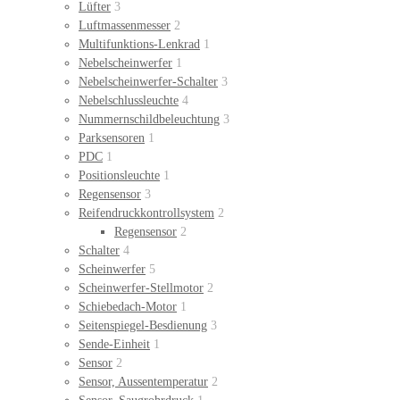
Lüfter
3
Luftmassenmesser
2
Multifunktions-Lenkrad
1
Nebelscheinwerfer
1
Nebelscheinwerfer-Schalter
3
Nebelschlussleuchte
4
Nummernschildbeleuchtung
3
Parksensoren
1
PDC
1
Positionsleuchte
1
Regensensor
3
Reifendruckkontrollsystem
2
Regensensor
2
Schalter
4
Scheinwerfer
5
Scheinwerfer-Stellmotor
2
Schiebedach-Motor
1
Seitenspiegel-Besdienung
3
Sende-Einheit
1
Sensor
2
Sensor, Aussentemperatur
2