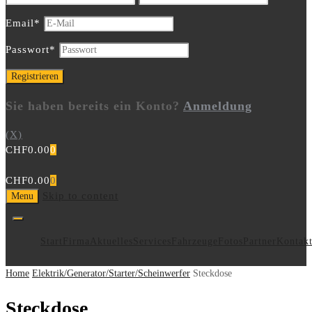
Email
*
Passwort
*
Sie haben bereits ein Konto?
Anmeldung
(X)
CHF
0.00
0
CHF
0.00
0
Skip to content
Menu
Start
Firma
Aktuelles
Services
Fahrzeuge
Fotos
Partner
Kontak
Home
Elektrik/Generator/Starter/Scheinwerfer
Steckdose
Steckdose