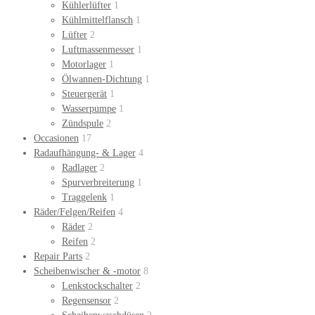
Kühlerlüfter
1
Kühlmittelflansch
1
Lüfter
2
Luftmassenmesser
1
Motorlager
1
Ölwannen-Dichtung
1
Steuergerät
1
Wasserpumpe
1
Zündspule
2
Occasionen
17
Radaufhängung- & Lager
4
Radlager
2
Spurverbreiterung
1
Traggelenk
1
Räder/Felgen/Reifen
4
Räder
2
Reifen
2
Repair Parts
2
Scheibenwischer & -motor
8
Lenkstockschalter
2
Regensensor
2