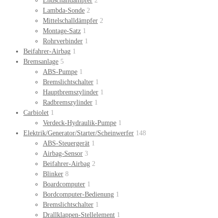
Endschalldämpfer
2
Lambda-Sonde
2
Mittelschalldämpfer
2
Montage-Satz
1
Rohrverbinder
1
Beifahrer-Airbag
1
Bremsanlage
5
ABS-Pumpe
1
Bremslichtschalter
1
Hauptbremszylinder
1
Radbremszylinder
1
Carbiolet
1
Verdeck-Hydraulik-Pumpe
1
Elektrik/Generator/Starter/Scheinwerfer
148
ABS-Steuergerät
1
Airbag-Sensor
3
Beifahrer-Airbag
2
Blinker
8
Boardcomputer
1
Bordcomputer-Bedienung
1
Bremslichtschalter
1
Drallklappen-Stellelement
1