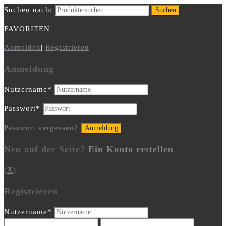
Suchen nach:
Suchen
FAVORITEN
Anmelden
|
Registrieren
Anmeldung
Nutzername
*
Passwort
*
Passwort vergessen?
Neu auf der Seite?
Ein Konto erstellen
(X)
Registrieren
Nutzername
*