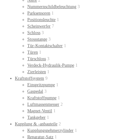
Niere
2
Nummernschildbeleuchtung
3
Parksensoren
1
Positionsleuchte
1
Scheinwerfer
7
Schloss
3
Stossstange
3
Tür-Kontaktschalter
1
Türen
1
Türschloss
3
Verdeck-Hydraulik-Pumpe
1
Zierleisten
1
Kraftstoffsystem
9
Einspritzpumpe
1
Gaspedal
3
Kraftstoffpumpe
1
Luftmassenmesser
2
Magnet-Ventil
1
Tankgeber
1
Kupplung & -anbauteile
2
Kupplungsnehmerzylinder
1
Reparatur-Satz
1