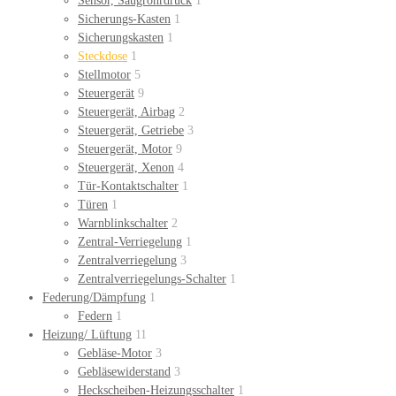
Sensor, Saugrohrdruck
1
Sicherungs-Kasten
1
Sicherungskasten
1
Steckdose
1
Stellmotor
5
Steuergerät
9
Steuergerät, Airbag
2
Steuergerät, Getriebe
3
Steuergerät, Motor
9
Steuergerät, Xenon
4
Tür-Kontaktschalter
1
Türen
1
Warnblinkschalter
2
Zentral-Verriegelung
1
Zentralverriegelung
3
Zentralverriegelungs-Schalter
1
Federung/Dämpfung
1
Federn
1
Heizung/ Lüftung
11
Gebläse-Motor
3
Gebläsewiderstand
3
Heckscheiben-Heizungsschalter
1