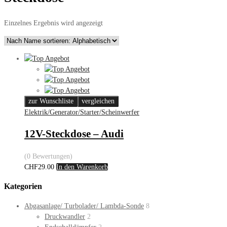
Einzelnes Ergebnis wird angezeigt
zur Wunschliste
vergleichen
Elektrik/Generator/Starter/Scheinwerfer
12V-Steckdose – Audi
(0 Bewertungen)
CHF
29.00
In den Warenkorb
Kategorien
Abgasanlage/ Turbolader/ Lambda-Sonde
8
Druckwandler
2