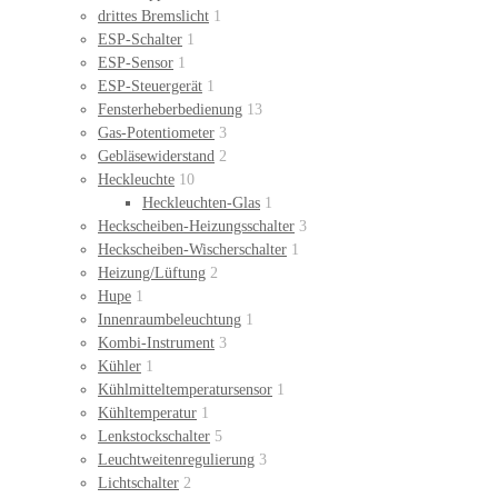
drittes Bremslicht
1
ESP-Schalter
1
ESP-Sensor
1
ESP-Steuergerät
1
Fensterheberbedienung
13
Gas-Potentiometer
3
Gebläsewiderstand
2
Heckleuchte
10
Heckleuchten-Glas
1
Heckscheiben-Heizungsschalter
3
Heckscheiben-Wischerschalter
1
Heizung/Lüftung
2
Hupe
1
Innenraumbeleuchtung
1
Kombi-Instrument
3
Kühler
1
Kühlmitteltemperatursensor
1
Kühltemperatur
1
Lenkstockschalter
5
Leuchtweitenregulierung
3
Lichtschalter
2