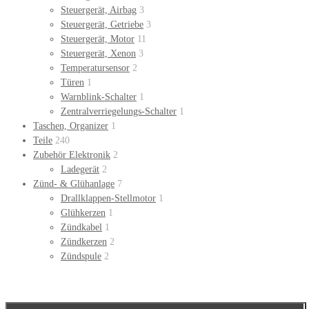
Steuergerät, Airbag
3
Steuergerät, Getriebe
3
Steuergerät, Motor
11
Steuergerät, Xenon
3
Temperatursensor
2
Türen
1
Warnblink-Schalter
1
Zentralverriegelungs-Schalter
1
Taschen, Organizer
1
Teile
240
Zubehör Elektronik
2
Ladegerät
2
Zünd- & Glühanlage
7
Drallklappen-Stellmotor
1
Glühkerzen
1
Zündkabel
1
Zündkerzen
2
Zündspule
2