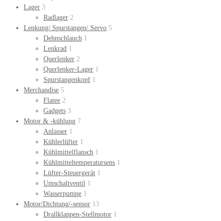
Lager
3
Radlager
2
Lenkung/ Spurstangen/ Servo
5
Dehnschlauch
1
Lenkrad
1
Querlenker
2
Querlenker-Lager
1
Spurstangenkopf
1
Merchandise
5
Flatee
2
Gadgets
3
Motor & -kühlung
7
Anlasser
1
Kühlerlüfter
1
Kühlmittelflansch
1
Kühlmitteltemperatursens
1
Lüfter-Steuergerät
1
Umschaltventil
1
Wasserpumpe
1
Motor/Dichtung/-sensor
13
Drallklappen-Stellmotor
1