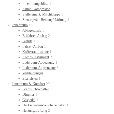
Innenraumgebläse
1
Klima-Kompressor
1
Stellelement, Mischklappe
1
Steuergerät, Heizung/ Lüftung
1
Innenraum
13
Ablageschale
1
Beifahrer-Airbag
2
Blende
1
Fahrer-Airbag
1
Kofferraumwanne
1
Kombi-Instrument
2
Laderaum-Abdeckung
1
Laderaum-Abgrenzung
3
Verkleidungen
1
Zierleisten
1
Innenraum & Komfort
29
Bremslichtschalter
1
Dimmer
1
Gaspedal
1
Heckscheiben-Wischerschalter
1
Heizung/Lüftung
2