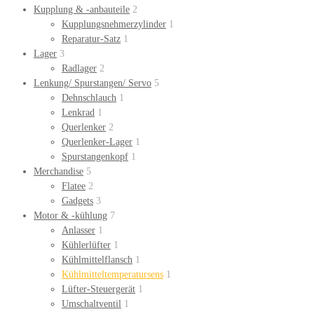
Kupplung & -anbauteile
2
Kupplungsnehmerzylinder
1
Reparatur-Satz
1
Lager
3
Radlager
2
Lenkung/ Spurstangen/ Servo
5
Dehnschlauch
1
Lenkrad
1
Querlenker
2
Querlenker-Lager
1
Spurstangenkopf
1
Merchandise
5
Flatee
2
Gadgets
3
Motor & -kühlung
7
Anlasser
1
Kühlerlüfter
1
Kühlmittelflansch
1
Kühlmitteltemperatursens
1
Lüfter-Steuergerät
1
Umschaltventil
1