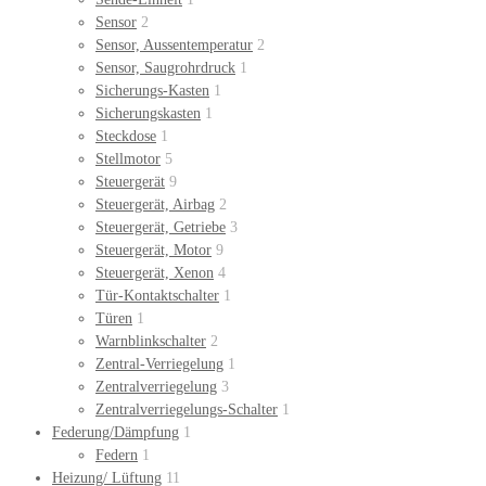
Sensor
2
Sensor, Aussentemperatur
2
Sensor, Saugrohrdruck
1
Sicherungs-Kasten
1
Sicherungskasten
1
Steckdose
1
Stellmotor
5
Steuergerät
9
Steuergerät, Airbag
2
Steuergerät, Getriebe
3
Steuergerät, Motor
9
Steuergerät, Xenon
4
Tür-Kontaktschalter
1
Türen
1
Warnblinkschalter
2
Zentral-Verriegelung
1
Zentralverriegelung
3
Zentralverriegelungs-Schalter
1
Federung/Dämpfung
1
Federn
1
Heizung/ Lüftung
11