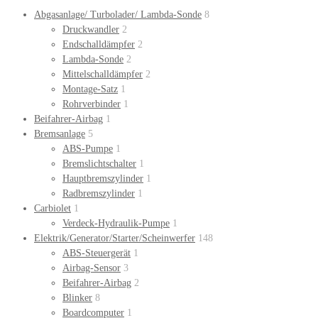
Abgasanlage/ Turbolader/ Lambda-Sonde
8
Druckwandler
2
Endschalldämpfer
2
Lambda-Sonde
2
Mittelschalldämpfer
2
Montage-Satz
1
Rohrverbinder
1
Beifahrer-Airbag
1
Bremsanlage
5
ABS-Pumpe
1
Bremslichtschalter
1
Hauptbremszylinder
1
Radbremszylinder
1
Carbiolet
1
Verdeck-Hydraulik-Pumpe
1
Elektrik/Generator/Starter/Scheinwerfer
148
ABS-Steuergerät
1
Airbag-Sensor
3
Beifahrer-Airbag
2
Blinker
8
Boardcomputer
1