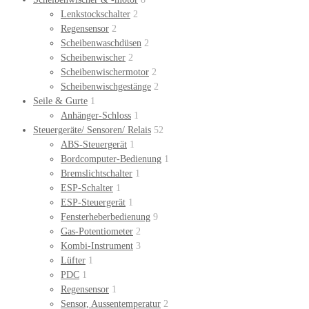
Lenkstockschalter
2
Regensensor
2
Scheibenwaschdüsen
2
Scheibenwischer
2
Scheibenwischermotor
2
Scheibenwischgestänge
2
Seile & Gurte
1
Anhänger-Schloss
1
Steuergeräte/ Sensoren/ Relais
52
ABS-Steuergerät
1
Bordcomputer-Bedienung
1
Bremslichtschalter
1
ESP-Schalter
1
ESP-Steuergerät
1
Fensterheberbedienung
9
Gas-Potentiometer
2
Kombi-Instrument
3
Lüfter
1
PDC
1
Regensensor
1
Sensor, Aussentemperatur
2