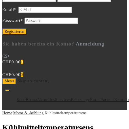
Email
*
Passwort
*
Sie haben bereits ein Konto?
Anmeldung
(X)
CHF
0.00
0
CHF
0.00
0
Skip to content
Menu
Start
Firma
Aktuelles
Services
Fahrzeuge
Fotos
Partner
Kontak
Home
Motor & -kühlung
Kühlmitteltemperatursens
Kühlmitteltemperatursens