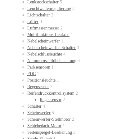
Lenkstockschalter
5
Leuchtweitenregulierung
3
Lichtschalter
2
Lüfter
3
Luftmassenmesser
2
Multifunktions-Lenkrad
1
Nebelscheinwerfer
1
Nebelscheinwerfer-Schalter
3
Nebelschlussleuchte
4
Nummernschildbeleuchtung
3
Parksensoren
1
PDC
1
Positionsleuchte
1
Regensensor
3
Reifendruckkontrollsystem
2
Regensensor
2
Schalter
4
Scheinwerfer
5
Scheinwerfer-Stellmotor
2
Schiebedach-Motor
1
Seitenspiegel-Besdienung
3
Sende-Einheit
1