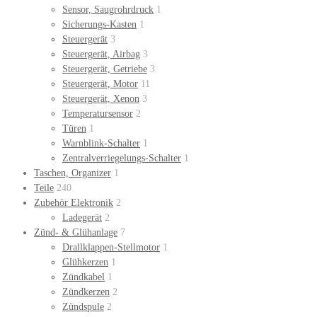
Sensor, Saugrohrdruck
1
Sicherungs-Kasten
1
Steuergerät
3
Steuergerät, Airbag
3
Steuergerät, Getriebe
3
Steuergerät, Motor
11
Steuergerät, Xenon
3
Temperatursensor
2
Türen
1
Warnblink-Schalter
1
Zentralverriegelungs-Schalter
1
Taschen, Organizer
1
Teile
240
Zubehör Elektronik
2
Ladegerät
2
Zünd- & Glühanlage
7
Drallklappen-Stellmotor
1
Glühkerzen
1
Zündkabel
1
Zündkerzen
2
Zündspule
2