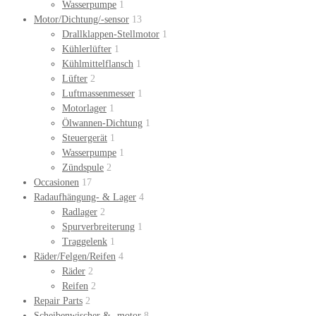
Wasserpumpe
1
Motor/Dichtung/-sensor
13
Drallklappen-Stellmotor
1
Kühlerlüfter
1
Kühlmittelflansch
1
Lüfter
2
Luftmassenmesser
1
Motorlager
1
Ölwannen-Dichtung
1
Steuergerät
1
Wasserpumpe
1
Zündspule
2
Occasionen
17
Radaufhängung- & Lager
4
Radlager
2
Spurverbreiterung
1
Traggelenk
1
Räder/Felgen/Reifen
4
Räder
2
Reifen
2
Repair Parts
2
Scheibenwischer & -motor
8