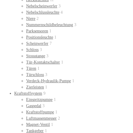
Nebelscheinwerfer
3
Nebelschlussleuchte
4
Niere
2
Nummernschildbeleuchtung
3
Parksensoren
1
Positionsleuchte
1
Scheinwerfer
7
Schloss
3
Stossstange
3
Tür-Kontaktschalter
1
Türen
1
Türschloss
3
Verdeck-Hydraulik-Pumpe
1
Zierleisten
1
Kraftstoffsystem
9
Einspritzpumpe
1
Gaspedal
3
Kraftstoffpumpe
1
Luftmassenmesser
2
Magnet-Ventil
1
Tankgeber
1