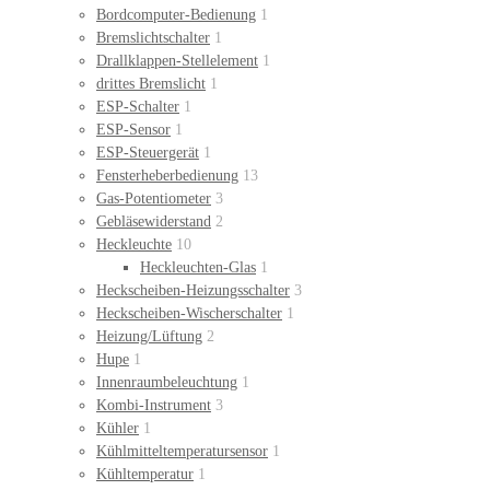
Bordcomputer-Bedienung
1
Bremslichtschalter
1
Drallklappen-Stellelement
1
drittes Bremslicht
1
ESP-Schalter
1
ESP-Sensor
1
ESP-Steuergerät
1
Fensterheberbedienung
13
Gas-Potentiometer
3
Gebläsewiderstand
2
Heckleuchte
10
Heckleuchten-Glas
1
Heckscheiben-Heizungsschalter
3
Heckscheiben-Wischerschalter
1
Heizung/Lüftung
2
Hupe
1
Innenraumbeleuchtung
1
Kombi-Instrument
3
Kühler
1
Kühlmitteltemperatursensor
1
Kühltemperatur
1