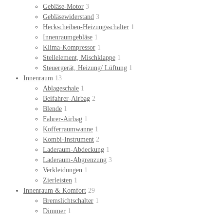
Gebläse-Motor
3
Gebläsewiderstand
3
Heckscheiben-Heizungsschalter
1
Innenraumgebläse
1
Klima-Kompressor
1
Stellelement, Mischklappe
1
Steuergerät, Heizung/ Lüftung
1
Innenraum
13
Ablageschale
1
Beifahrer-Airbag
2
Blende
1
Fahrer-Airbag
1
Kofferraumwanne
1
Kombi-Instrument
2
Laderaum-Abdeckung
1
Laderaum-Abgrenzung
3
Verkleidungen
1
Zierleisten
1
Innenraum & Komfort
29
Bremslichtschalter
1
Dimmer
1