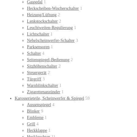
Gaspedal
1
Heckscheiben-Wischerschalter
1
Heizung/Lüftung
2
Lenkstockschalter
2
Leuchtweiten-Regulierung
1
Lichtschalter
1
Nebelscheinwerfer-Schalter
3
Parksensoren
1
Schalter
4
Seitenspiegel-Bedienung
2
Sitzhöhenschalter
2
Steuergerät
2
Türgriff
3
Warnblinkschalter
1
Zigarettenanzünder
1
Karosserieteile, Scheinwerfer & Spiegel
59
Aussenspiegel
4
Blinker
9
Embleme
1
Grill
4
Heckklappe
1
Heckleuchten
11