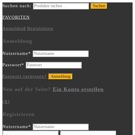
Suchen nach:
Suchen
FAVORITEN
Anmelden
|
Registrieren
Anmeldung
Nutzername
*
Passwort
*
Passwort vergessen?
Neu auf der Seite?
Ein Konto erstellen
(X)
Registrieren
Nutzername
*