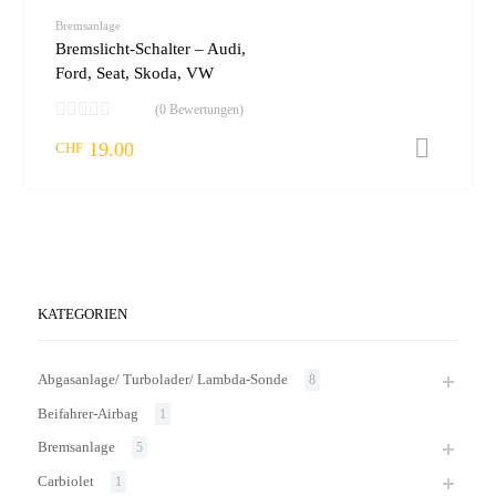
vergleic
Bremsanlage
Bremslicht-Schalter – Audi,
Ford, Seat, Skoda, VW
(0 Bewertungen)
19.00
I
CHF
KATEGORIEN
Abgasanlage/ Turbolader/ Lambda-Sonde
8
Beifahrer-Airbag
1
Bremsanlage
5
Carbiolet
1