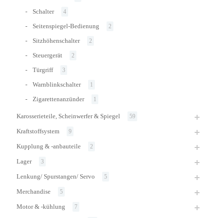
Schalter
4
Seitenspiegel-Bedienung
2
Sitzhöhenschalter
2
Steuergerät
2
Türgriff
3
Warnblinkschalter
1
Zigarettenanzünder
1
Karosserieteile, Scheinwerfer & Spiegel
59
Kraftstoffsystem
9
Kupplung & -anbauteile
2
Lager
3
Lenkung/ Spurstangen/ Servo
5
Merchandise
5
Motor & -kühlung
7