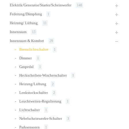
Elektrik/Generator/Starter/Scheinwerfer
148
Federung/Dämpfung
1
Heizung/ Lüftung
11
Innenraum
13
Innenraum & Komfort
29
Bremslichtschalter
1
Dimmer
1
Gaspedal
1
Heckscheiben-Wischerschalter
1
Heizung/Lüftung
2
Lenkstockschalter
2
Leuchtweiten-Regulierung
1
Lichtschalter
1
Nebelscheinwerfer-Schalter
3
Parksensoren
1