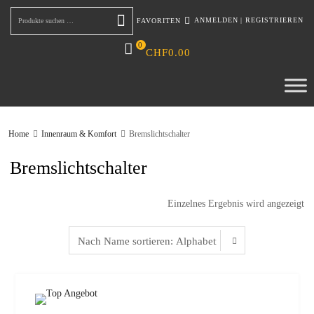
ANMELDEN
|
REGISTRIEREN
FAVORITEN
Suchen
0
CHF
0.00
Home
Innenraum & Komfort
Bremslichtschalter
Bremslichtschalter
Einzelnes Ergebnis wird angezeigt
zur W