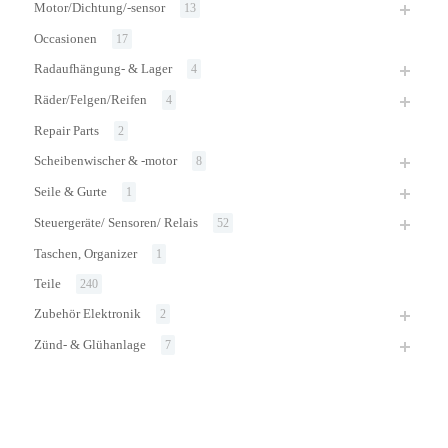
Motor/Dichtung/-sensor
13
Occasionen
17
Radaufhängung- & Lager
4
Räder/Felgen/Reifen
4
Repair Parts
2
Scheibenwischer & -motor
8
Seile & Gurte
1
Steuergeräte/ Sensoren/ Relais
52
Taschen, Organizer
1
Teile
240
Zubehör Elektronik
2
Zünd- & Glühanlage
7