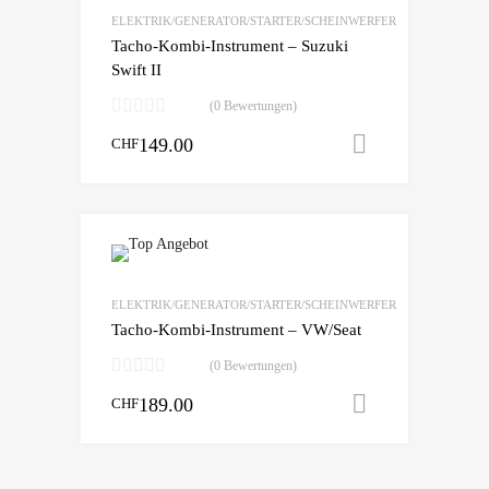
vergleichen
ELEKTRIK/GENERATOR/STARTER/SCHEINWERFER
Tacho-Kombi-Instrument – Suzuki
Swift II
(0 Bewertungen)
149.00
In den War
CHF
zur Wunschliste
vergleichen
ELEKTRIK/GENERATOR/STARTER/SCHEINWERFER
Tacho-Kombi-Instrument – VW/Seat
(0 Bewertungen)
189.00
In den War
CHF