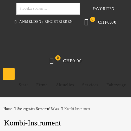
FAVORITEN
Suchen
0
ANMELDEN
REGISTRIEREN
CHF
0.00
|
0
CHF
0.00
Start
Firma
Aktuelles
Services
Fahrzeuge
Home
Steuergeräte/ Sensoren/ Relais
Kombi-Instrument
Kombi-Instrument