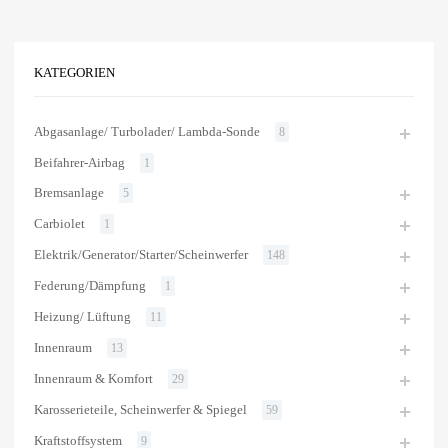
KATEGORIEN
Abgasanlage/ Turbolader/ Lambda-Sonde
8
Beifahrer-Airbag
1
Bremsanlage
5
Carbiolet
1
Elektrik/Generator/Starter/Scheinwerfer
148
Federung/Dämpfung
1
Heizung/ Lüftung
11
Innenraum
13
Innenraum & Komfort
29
Karosserieteile, Scheinwerfer & Spiegel
59
Kraftstoffsystem
9