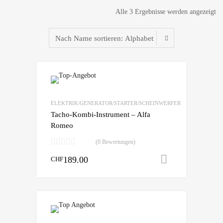
Alle 3 Ergebnisse werden angezeigt
zur Wunschliste
vergleichen
ELEKTRIK/GENERATOR/STARTER/SCHEINWERFER
Tacho-Kombi-Instrument – Alfa
Romeo
(0 Bewertungen)
189.00
In den War
CHF
zur Wunschliste