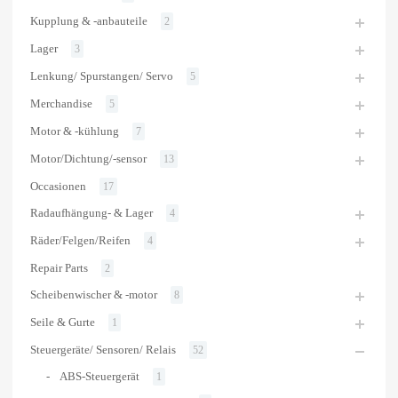
Kupplung & -anbauteile
2
Lager
3
Lenkung/ Spurstangen/ Servo
5
Merchandise
5
Motor & -kühlung
7
Motor/Dichtung/-sensor
13
Occasionen
17
Radaufhängung- & Lager
4
Räder/Felgen/Reifen
4
Repair Parts
2
Scheibenwischer & -motor
8
Seile & Gurte
1
Steuergeräte/ Sensoren/ Relais
52
ABS-Steuergerät
1