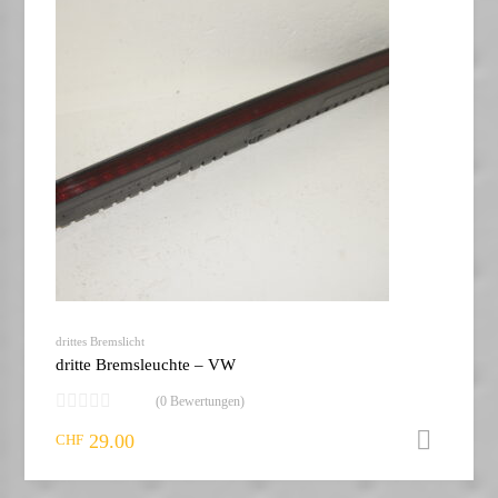
drittes Bremslicht
dritte Bremsleuchte – VW
(0 Bewertungen)
29.00
I
CHF