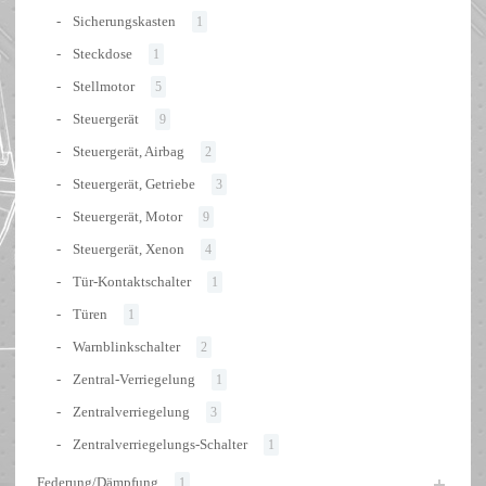
Sicherungskasten
1
Steckdose
1
Stellmotor
5
Steuergerät
9
Steuergerät, Airbag
2
Steuergerät, Getriebe
3
Steuergerät, Motor
9
Steuergerät, Xenon
4
Tür-Kontaktschalter
1
Türen
1
Warnblinkschalter
2
Zentral-Verriegelung
1
Zentralverriegelung
3
Zentralverriegelungs-Schalter
1
Federung/Dämpfung
1