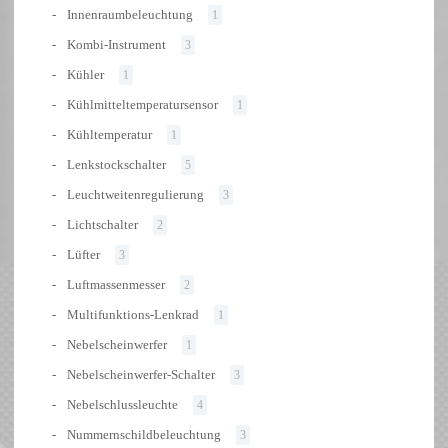
Innenraumbeleuchtung
1
Kombi-Instrument
3
Kühler
1
Kühlmitteltemperatursensor
1
Kühltemperatur
1
Lenkstockschalter
5
Leuchtweitenregulierung
3
Lichtschalter
2
Lüfter
3
Luftmassenmesser
2
Multifunktions-Lenkrad
1
Nebelscheinwerfer
1
Nebelscheinwerfer-Schalter
3
Nebelschlussleuchte
4
Nummernschildbeleuchtung
3