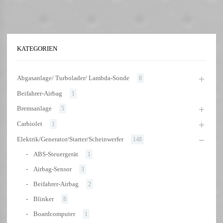
KATEGORIEN
Abgasanlage/ Turbolader/ Lambda-Sonde
8
Beifahrer-Airbag
1
Bremsanlage
5
Carbiolet
1
Elektrik/Generator/Starter/Scheinwerfer
148
ABS-Steuergerät
1
Airbag-Sensor
3
Beifahrer-Airbag
2
Blinker
8
Boardcomputer
1