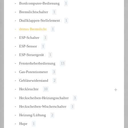
Bordcomputer-Bedienung
1
Bremslichtschalter
1
Drallklappen-Stellelement
1
drittes Bremslicht
1
ESP-Schalter
1
ESP-Sensor
1
ESP-Steuergerät
1
Fensterheberbedienung
13
Gas-Potentiometer
3
Gebläsewiderstand
2
Heckleuchte
10
Heckscheiben-Heizungsschalter
3
Heckscheiben-Wischerschalter
1
Heizung/Lüftung
2
Hupe
1