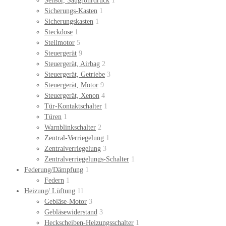
Sensor, Saugrohrdruck
1
Sicherungs-Kasten
1
Sicherungskasten
1
Steckdose
1
Stellmotor
5
Steuergerät
9
Steuergerät, Airbag
2
Steuergerät, Getriebe
3
Steuergerät, Motor
9
Steuergerät, Xenon
4
Tür-Kontaktschalter
1
Türen
1
Warnblinkschalter
2
Zentral-Verriegelung
1
Zentralverriegelung
3
Zentralverriegelungs-Schalter
1
Federung/Dämpfung
1
Federn
1
Heizung/ Lüftung
11
Gebläse-Motor
3
Gebläsewiderstand
3
Heckscheiben-Heizungsschalter
1