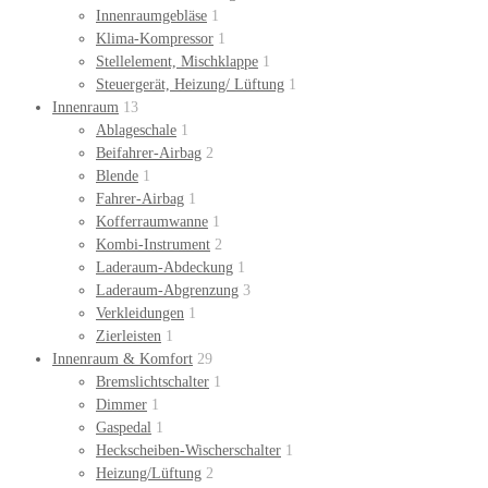
Innenraumgebläse
1
Klima-Kompressor
1
Stellelement, Mischklappe
1
Steuergerät, Heizung/ Lüftung
1
Innenraum
13
Ablageschale
1
Beifahrer-Airbag
2
Blende
1
Fahrer-Airbag
1
Kofferraumwanne
1
Kombi-Instrument
2
Laderaum-Abdeckung
1
Laderaum-Abgrenzung
3
Verkleidungen
1
Zierleisten
1
Innenraum & Komfort
29
Bremslichtschalter
1
Dimmer
1
Gaspedal
1
Heckscheiben-Wischerschalter
1
Heizung/Lüftung
2