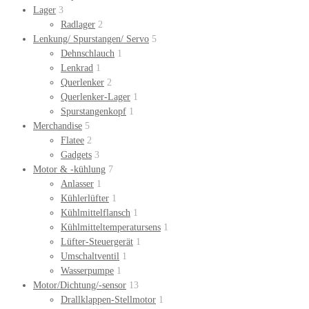
Lager
3
Radlager
2
Lenkung/ Spurstangen/ Servo
5
Dehnschlauch
1
Lenkrad
1
Querlenker
2
Querlenker-Lager
1
Spurstangenkopf
1
Merchandise
5
Flatee
2
Gadgets
3
Motor & -kühlung
7
Anlasser
1
Kühlerlüfter
1
Kühlmittelflansch
1
Kühlmitteltemperatursens
1
Lüfter-Steuergerät
1
Umschaltventil
1
Wasserpumpe
1
Motor/Dichtung/-sensor
13
Drallklappen-Stellmotor
1