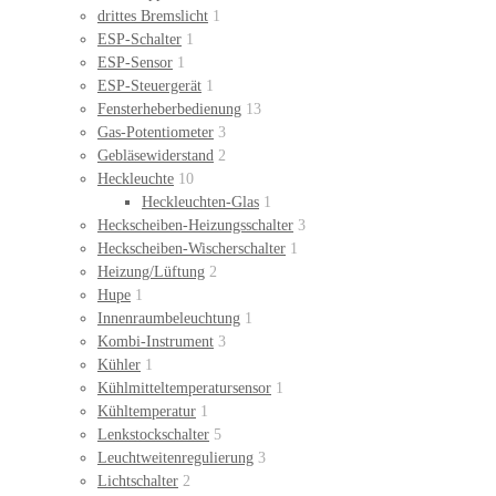
drittes Bremslicht
1
ESP-Schalter
1
ESP-Sensor
1
ESP-Steuergerät
1
Fensterheberbedienung
13
Gas-Potentiometer
3
Gebläsewiderstand
2
Heckleuchte
10
Heckleuchten-Glas
1
Heckscheiben-Heizungsschalter
3
Heckscheiben-Wischerschalter
1
Heizung/Lüftung
2
Hupe
1
Innenraumbeleuchtung
1
Kombi-Instrument
3
Kühler
1
Kühlmitteltemperatursensor
1
Kühltemperatur
1
Lenkstockschalter
5
Leuchtweitenregulierung
3
Lichtschalter
2