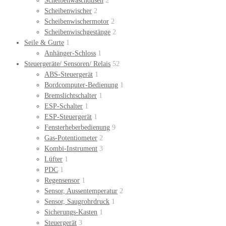
Scheibenwaschdüsen
2
Scheibenwischer
2
Scheibenwischermotor
2
Scheibenwischgestänge
2
Seile & Gurte
1
Anhänger-Schloss
1
Steuergeräte/ Sensoren/ Relais
52
ABS-Steuergerät
1
Bordcomputer-Bedienung
1
Bremslichtschalter
1
ESP-Schalter
1
ESP-Steuergerät
1
Fensterheberbedienung
9
Gas-Potentiometer
2
Kombi-Instrument
3
Lüfter
1
PDC
1
Regensensor
1
Sensor, Aussentemperatur
2
Sensor, Saugrohrdruck
1
Sicherungs-Kasten
1
Steuergerät
3