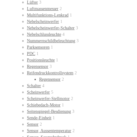
Lüfter
3
Luftmassenmesser
2
Multifunktions-Lenkrad
1
Nebelscheinwerfer
1
Nebelscheinwerfer-Schalter
3
Nebelschlussleuchte
4
Nummernschildbeleuchtung
3
Parksensoren
1
PDC
1
Positionsleuchte
1
Regensensor
3
Reifendruckkontrollsystem
2
Regensensor
2
Schalter
4
Scheinwerfer
5
Scheinwerfer-Stellmotor
2
Schiebedach-Motor
1
Seitenspiegel-Besdienung
3
Sende-Einheit
1
Sensor
2
Sensor, Aussentemperatur
2