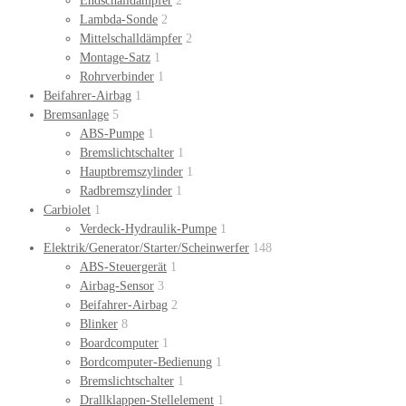
Endschalldämpfer
2
Lambda-Sonde
2
Mittelschalldämpfer
2
Montage-Satz
1
Rohrverbinder
1
Beifahrer-Airbag
1
Bremsanlage
5
ABS-Pumpe
1
Bremslichtschalter
1
Hauptbremszylinder
1
Radbremszylinder
1
Carbiolet
1
Verdeck-Hydraulik-Pumpe
1
Elektrik/Generator/Starter/Scheinwerfer
148
ABS-Steuergerät
1
Airbag-Sensor
3
Beifahrer-Airbag
2
Blinker
8
Boardcomputer
1
Bordcomputer-Bedienung
1
Bremslichtschalter
1
Drallklappen-Stellelement
1