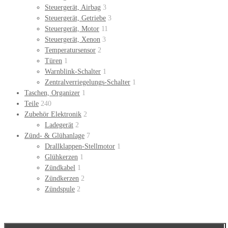
Steuergerät, Airbag
3
Steuergerät, Getriebe
3
Steuergerät, Motor
11
Steuergerät, Xenon
3
Temperatursensor
2
Türen
1
Warnblink-Schalter
1
Zentralverriegelungs-Schalter
1
Taschen, Organizer
1
Teile
240
Zubehör Elektronik
2
Ladegerät
2
Zünd- & Glühanlage
7
Drallklappen-Stellmotor
1
Glühkerzen
1
Zündkabel
1
Zündkerzen
2
Zündspule
2