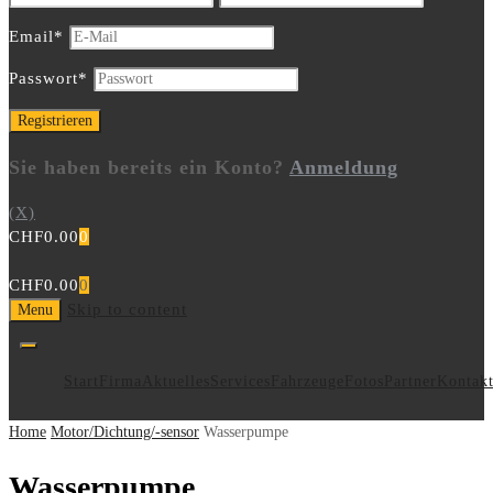
Email
*
Passwort
*
Sie haben bereits ein Konto?
Anmeldung
(X)
CHF
0.00
0
CHF
0.00
0
Skip to content
Menu
Start
Firma
Aktuelles
Services
Fahrzeuge
Fotos
Partner
Kontak
Home
Motor/Dichtung/-sensor
Wasserpumpe
Wasserpumpe