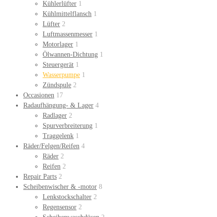
Kühlerlüfter
1
Kühlmittelflansch
1
Lüfter
2
Luftmassenmesser
1
Motorlager
1
Ölwannen-Dichtung
1
Steuergerät
1
Wasserpumpe
1
Zündspule
2
Occasionen
17
Radaufhängung- & Lager
4
Radlager
2
Spurverbreiterung
1
Traggelenk
1
Räder/Felgen/Reifen
4
Räder
2
Reifen
2
Repair Parts
2
Scheibenwischer & -motor
8
Lenkstockschalter
2
Regensensor
2