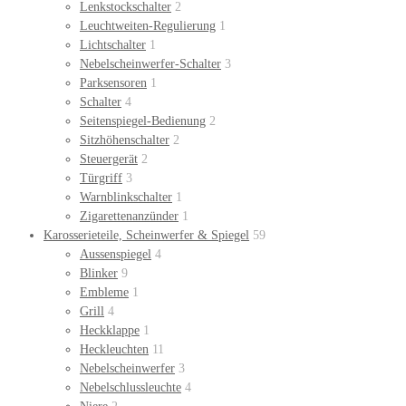
Lenkstockschalter
2
Leuchtweiten-Regulierung
1
Lichtschalter
1
Nebelscheinwerfer-Schalter
3
Parksensoren
1
Schalter
4
Seitenspiegel-Bedienung
2
Sitzhöhenschalter
2
Steuergerät
2
Türgriff
3
Warnblinkschalter
1
Zigarettenanzünder
1
Karosserieteile, Scheinwerfer & Spiegel
59
Aussenspiegel
4
Blinker
9
Embleme
1
Grill
4
Heckklappe
1
Heckleuchten
11
Nebelscheinwerfer
3
Nebelschlussleuchte
4