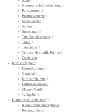
Niere
2
Nummernschildbeleuchtung
3
Parksensoren
1
Positionsleuchte
1
Scheinwerfer
7
Schloss
3
Stossstange
3
Tür-Kontaktschalter
1
Türen
1
Türschloss
3
Verdeck-Hydraulik-Pumpe
1
Zierleisten
1
Kraftstoffsystem
9
Einspritzpumpe
1
Gaspedal
3
Kraftstoffpumpe
1
Luftmassenmesser
2
Magnet-Ventil
1
Tankgeber
1
Kupplung & -anbauteile
2
Kupplungsnehmerzylinder
1
Reparatur-Satz
1