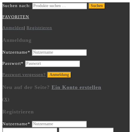
Suchen nach:
Suchen
FAVORITEN
Anmelden
|
Registrieren
Anmeldung
Nutzername
*
Passwort
*
Passwort vergessen?
Neu auf der Seite?
Ein Konto erstellen
(X)
Registrieren
Nutzername
*