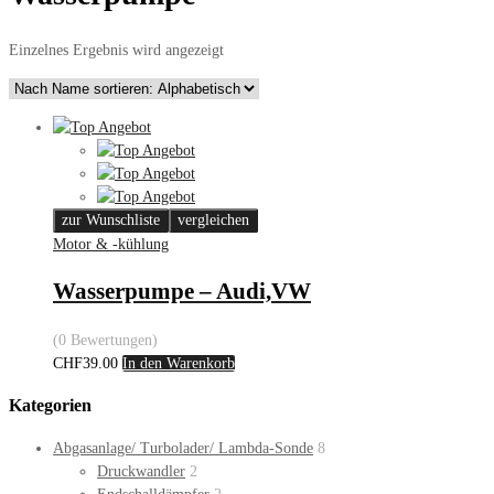
Einzelnes Ergebnis wird angezeigt
zur Wunschliste
vergleichen
Motor & -kühlung
Wasserpumpe – Audi,VW
(0 Bewertungen)
CHF
39.00
In den Warenkorb
Kategorien
Abgasanlage/ Turbolader/ Lambda-Sonde
8
Druckwandler
2