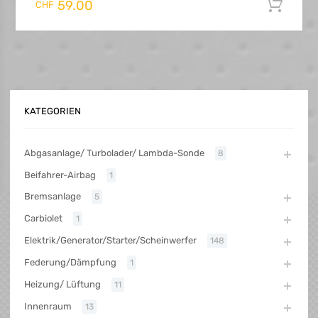
59.00
CHF
KATEGORIEN
Abgasanlage/ Turbolader/ Lambda-Sonde
8
Beifahrer-Airbag
1
Bremsanlage
5
Carbiolet
1
Elektrik/Generator/Starter/Scheinwerfer
148
Federung/Dämpfung
1
Heizung/ Lüftung
11
Innenraum
13