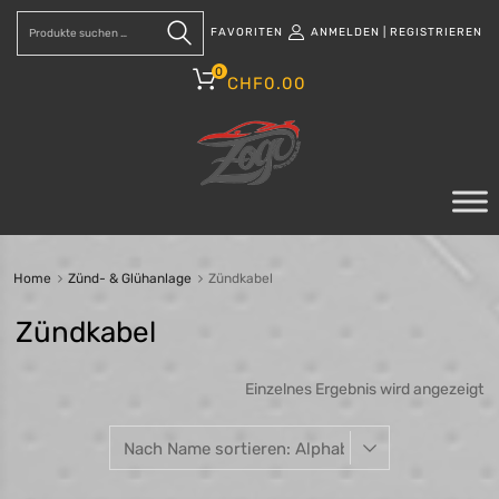
FAVORITEN
ANMELDEN
|
REGISTRIEREN
Suchen
0
CHF
0.00
Home
Zünd- & Glühanlage
Zündkabel
Zündkabel
Einzelnes Ergebnis wird angezeigt