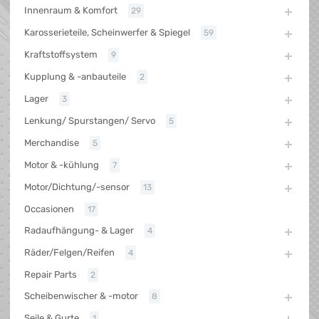
Innenraum & Komfort
29
Karosserieteile, Scheinwerfer & Spiegel
59
Kraftstoffsystem
9
Kupplung & -anbauteile
2
Lager
3
Lenkung/ Spurstangen/ Servo
5
Merchandise
5
Motor & -kühlung
7
Motor/Dichtung/-sensor
13
Occasionen
17
Radaufhängung- & Lager
4
Räder/Felgen/Reifen
4
Repair Parts
2
Scheibenwischer & -motor
8
Seile & Gurte
1