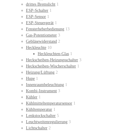
drittes Bremslicht
1
ESP-Schalter
1
ESP-Sensor
1
ESP-Steuergerät
1
Fensterheberbedienung
13
Gas-Potentiometer
3
Gebläsewiderstand
2
Heckleuchte
10
Heckleuchten-Glas
1
Heckscheiben-Heizungsschalter
3
Heckscheiben-Wischerschalter
1
Heizung/Lüftung
2
Hupe
1
Innenraumbeleuchtung
1
Kombi-Instrument
3
Kühler
1
Kühlmitteltemperatursensor
1
Kühltemperatur
1
Lenkstockschalter
5
Leuchtweitenregulierung
3
Lichtschalter
2