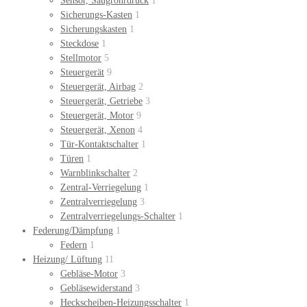
Sensor, Saugrohrdruck
1
Sicherungs-Kasten
1
Sicherungskasten
1
Steckdose
1
Stellmotor
5
Steuergerät
9
Steuergerät, Airbag
2
Steuergerät, Getriebe
3
Steuergerät, Motor
9
Steuergerät, Xenon
4
Tür-Kontaktschalter
1
Türen
1
Warnblinkschalter
2
Zentral-Verriegelung
1
Zentralverriegelung
3
Zentralverriegelungs-Schalter
1
Federung/Dämpfung
1
Federn
1
Heizung/ Lüftung
11
Gebläse-Motor
3
Gebläsewiderstand
3
Heckscheiben-Heizungsschalter
1