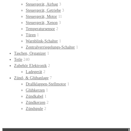
Steuergerät, Airbag
3
Steuergerät, Getriebe
3
Steuergerät, Motor
11
Steuergerät, Xenon
3
Temperatursensor
2
Türen
1
Warnblink-Schalter
1
Zentralverriegelungs-Schalter
1
Taschen, Organizer
1
Teile
240
Zubehör Elektronik
2
Ladegerät
2
Zünd- & Glühanlage
7
Drallklappen-Stellmotor
1
Glühkerzen
1
Zündkabel
1
Zündkerzen
2
Zündspule
2