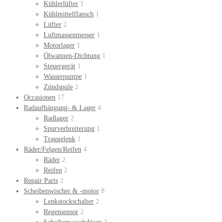
Kühlerlüfter
1
Kühlmittelflansch
1
Lüfter
2
Luftmassenmesser
1
Motorlager
1
Ölwannen-Dichtung
1
Steuergerät
1
Wasserpumpe
1
Zündspule
2
Occasionen
17
Radaufhängung- & Lager
4
Radlager
2
Spurverbreiterung
1
Traggelenk
1
Räder/Felgen/Reifen
4
Räder
2
Reifen
2
Repair Parts
2
Scheibenwischer & -motor
8
Lenkstockschalter
2
Regensensor
2