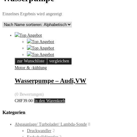
Einzelnes Ergebnis wird angezeigt
zur Wunschliste
vergleichen
Motor & -kühlung
Wasserpumpe – Audi,VW
(0 Bewertungen)
CHF
39.00
In den Warenkorb
Kategorien
Abgasanlage/ Turbolader/ Lambda-Sonde
8
Druckwandler
2