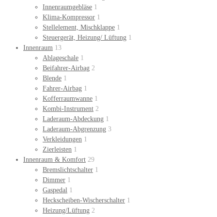
Innenraumgebläse
1
Klima-Kompressor
1
Stellelement, Mischklappe
1
Steuergerät, Heizung/ Lüftung
1
Innenraum
13
Ablageschale
1
Beifahrer-Airbag
2
Blende
1
Fahrer-Airbag
1
Kofferraumwanne
1
Kombi-Instrument
2
Laderaum-Abdeckung
1
Laderaum-Abgrenzung
3
Verkleidungen
1
Zierleisten
1
Innenraum & Komfort
29
Bremslichtschalter
1
Dimmer
1
Gaspedal
1
Heckscheiben-Wischerschalter
1
Heizung/Lüftung
2