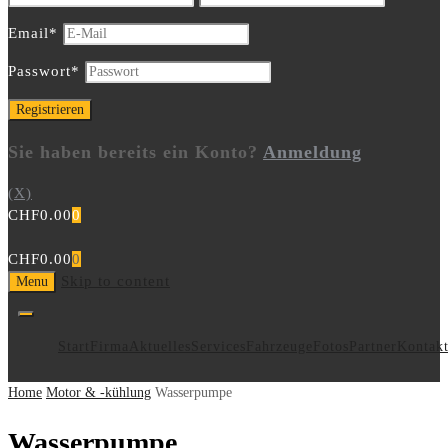
Email
*
Passwort
*
Sie haben bereits ein Konto?
Anmeldung
(X)
CHF
0.00
0
CHF
0.00
0
Skip to content
Menu
Start
Firma
Aktuelles
Services
Fahrzeuge
Fotos
Partner
Kontak
Home
Motor & -kühlung
Wasserpumpe
Wasserpumpe