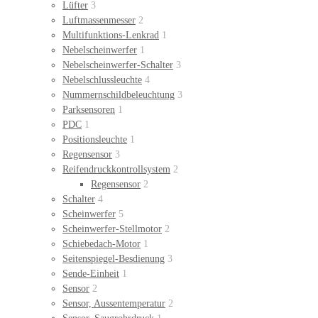
Lüfter
3
Luftmassenmesser
2
Multifunktions-Lenkrad
1
Nebelscheinwerfer
1
Nebelscheinwerfer-Schalter
3
Nebelschlussleuchte
4
Nummernschildbeleuchtung
3
Parksensoren
1
PDC
1
Positionsleuchte
1
Regensensor
3
Reifendruckkontrollsystem
2
Regensensor
2
Schalter
4
Scheinwerfer
5
Scheinwerfer-Stellmotor
2
Schiebedach-Motor
1
Seitenspiegel-Besdienung
3
Sende-Einheit
1
Sensor
2
Sensor, Aussentemperatur
2