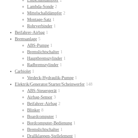
Endschalldämpfer
2
Lambda-Sonde
2
Mittelschalldämpfer
2
Montage-Satz
1
Rohrverbinder
1
Beifahrer-Airbag
1
Bremsanlage
5
ABS-Pumpe
1
Bremslichtschalter
1
Hauptbremszylinder
1
Radbremszylinder
1
Carbiolet
1
Verdeck-Hydraulik-Pumpe
1
Elektrik/Generator/Starter/Scheinwerfer
148
ABS-Steuergerät
1
Airbag-Sensor
3
Beifahrer-Airbag
2
Blinker
8
Boardcomputer
1
Bordcomputer-Bedienung
1
Bremslichtschalter
1
Drallklappen-Stellelement
1