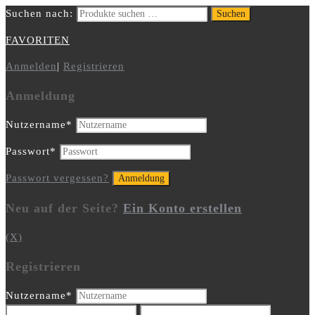
Suchen nach:
Suchen
FAVORITEN
Anmelden
|
Registrieren
Anmeldung
Nutzername
*
Passwort
*
Passwort vergessen?
Neu auf der Seite?
Ein Konto erstellen
(X)
Registrieren
Nutzername
*