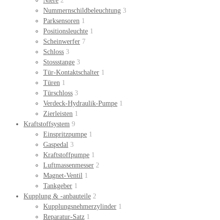
Niere
2
Nummernschildbeleuchtung
3
Parksensoren
1
Positionsleuchte
1
Scheinwerfer
7
Schloss
3
Stossstange
3
Tür-Kontaktschalter
1
Türen
1
Türschloss
3
Verdeck-Hydraulik-Pumpe
1
Zierleisten
1
Kraftstoffsystem
9
Einspritzpumpe
1
Gaspedal
3
Kraftstoffpumpe
1
Luftmassenmesser
2
Magnet-Ventil
1
Tankgeber
1
Kupplung & -anbauteile
2
Kupplungsnehmerzylinder
1
Reparatur-Satz
1