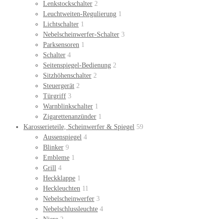
Lenkstockschalter
2
Leuchtweiten-Regulierung
1
Lichtschalter
1
Nebelscheinwerfer-Schalter
3
Parksensoren
1
Schalter
4
Seitenspiegel-Bedienung
2
Sitzhöhenschalter
2
Steuergerät
2
Türgriff
3
Warnblinkschalter
1
Zigarettenanzünder
1
Karosserieteile, Scheinwerfer & Spiegel
59
Aussenspiegel
4
Blinker
9
Embleme
1
Grill
4
Heckklappe
1
Heckleuchten
11
Nebelscheinwerfer
3
Nebelschlussleuchte
4