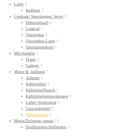
Lager
3
Radlager
2
Lenkung/ Spurstangen/ Servo
5
Dehnschlauch
1
Lenkrad
1
Querlenker
2
Querlenker-Lager
1
Spurstangenkopf
1
Merchandise
5
Flatee
2
Gadgets
3
Motor & -kühlung
7
Anlasser
1
Kühlerlüfter
1
Kühlmittelflansch
1
Kühlmitteltemperatursens
1
Lüfter-Steuergerät
1
Umschaltventil
1
Wasserpumpe
1
Motor/Dichtung/-sensor
13
Drallklappen-Stellmotor
1