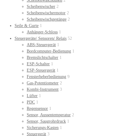
Scheibenwaschdüsen
2
Scheibenwischer
2
Scheibenwischermotor
2
Scheibenwischgestänge
2
Seile & Gurte
1
Anhänger-Schloss
1
Steuergeräte/ Sensoren/ Relais
52
ABS-Steuergerät
1
Bordcomputer-Bedienung
1
Bremslichtschalter
1
ESP-Schalter
1
ESP-Steuergerät
1
Fensterheberbedienung
9
Gas-Potentiometer
2
Kombi-Instrument
3
Lüfter
1
PDC
1
Regensensor
1
Sensor, Aussentemperatur
2
Sensor, Saugrohrdruck
1
Sicherungs-Kasten
1
Steuergerät
3