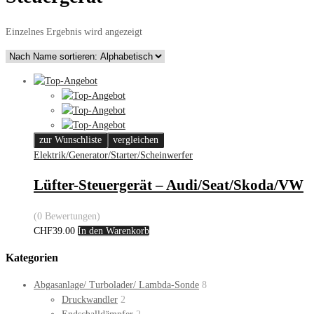
Einzelnes Ergebnis wird angezeigt
zur Wunschliste
vergleichen
Elektrik/Generator/Starter/Scheinwerfer
Lüfter-Steuergerät – Audi/Seat/Skoda/VW
(0 Bewertungen)
CHF
39.00
In den Warenkorb
Kategorien
Abgasanlage/ Turbolader/ Lambda-Sonde
8
Druckwandler
2