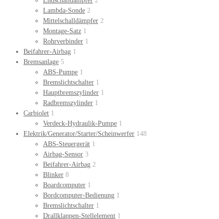
Endschalldämpfer
2
Lambda-Sonde
2
Mittelschalldämpfer
2
Montage-Satz
1
Rohrverbinder
1
Beifahrer-Airbag
1
Bremsanlage
5
ABS-Pumpe
1
Bremslichtschalter
1
Hauptbremszylinder
1
Radbremszylinder
1
Carbiolet
1
Verdeck-Hydraulik-Pumpe
1
Elektrik/Generator/Starter/Scheinwerfer
148
ABS-Steuergerät
1
Airbag-Sensor
3
Beifahrer-Airbag
2
Blinker
8
Boardcomputer
1
Bordcomputer-Bedienung
1
Bremslichtschalter
1
Drallklappen-Stellelement
1