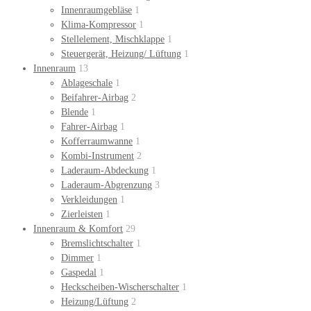
Innenraumgebläse
1
Klima-Kompressor
1
Stellelement, Mischklappe
1
Steuergerät, Heizung/ Lüftung
1
Innenraum
13
Ablageschale
1
Beifahrer-Airbag
2
Blende
1
Fahrer-Airbag
1
Kofferraumwanne
1
Kombi-Instrument
2
Laderaum-Abdeckung
1
Laderaum-Abgrenzung
3
Verkleidungen
1
Zierleisten
1
Innenraum & Komfort
29
Bremslichtschalter
1
Dimmer
1
Gaspedal
1
Heckscheiben-Wischerschalter
1
Heizung/Lüftung
2