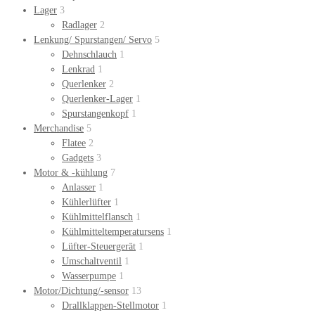
Lager
3
Radlager
2
Lenkung/ Spurstangen/ Servo
5
Dehnschlauch
1
Lenkrad
1
Querlenker
2
Querlenker-Lager
1
Spurstangenkopf
1
Merchandise
5
Flatee
2
Gadgets
3
Motor & -kühlung
7
Anlasser
1
Kühlerlüfter
1
Kühlmittelflansch
1
Kühlmitteltemperatursens
1
Lüfter-Steuergerät
1
Umschaltventil
1
Wasserpumpe
1
Motor/Dichtung/-sensor
13
Drallklappen-Stellmotor
1