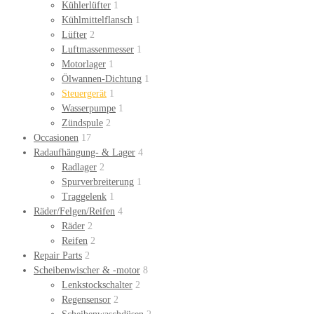
Kühlerlüfter
1
Kühlmittelflansch
1
Lüfter
2
Luftmassenmesser
1
Motorlager
1
Ölwannen-Dichtung
1
Steuergerät
1
Wasserpumpe
1
Zündspule
2
Occasionen
17
Radaufhängung- & Lager
4
Radlager
2
Spurverbreiterung
1
Traggelenk
1
Räder/Felgen/Reifen
4
Räder
2
Reifen
2
Repair Parts
2
Scheibenwischer & -motor
8
Lenkstockschalter
2
Regensensor
2