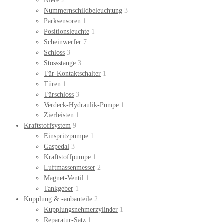
Niere
2
Nummernschildbeleuchtung
3
Parksensoren
1
Positionsleuchte
1
Scheinwerfer
7
Schloss
3
Stossstange
3
Tür-Kontaktschalter
1
Türen
1
Türschloss
3
Verdeck-Hydraulik-Pumpe
1
Zierleisten
1
Kraftstoffsystem
9
Einspritzpumpe
1
Gaspedal
3
Kraftstoffpumpe
1
Luftmassenmesser
2
Magnet-Ventil
1
Tankgeber
1
Kupplung & -anbauteile
2
Kupplungsnehmerzylinder
1
Reparatur-Satz
1