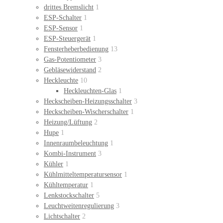
drittes Bremslicht
1
ESP-Schalter
1
ESP-Sensor
1
ESP-Steuergerät
1
Fensterheberbedienung
13
Gas-Potentiometer
3
Gebläsewiderstand
2
Heckleuchte
10
Heckleuchten-Glas
1
Heckscheiben-Heizungsschalter
3
Heckscheiben-Wischerschalter
1
Heizung/Lüftung
2
Hupe
1
Innenraumbeleuchtung
1
Kombi-Instrument
3
Kühler
1
Kühlmitteltemperatursensor
1
Kühltemperatur
1
Lenkstockschalter
5
Leuchtweitenregulierung
3
Lichtschalter
2