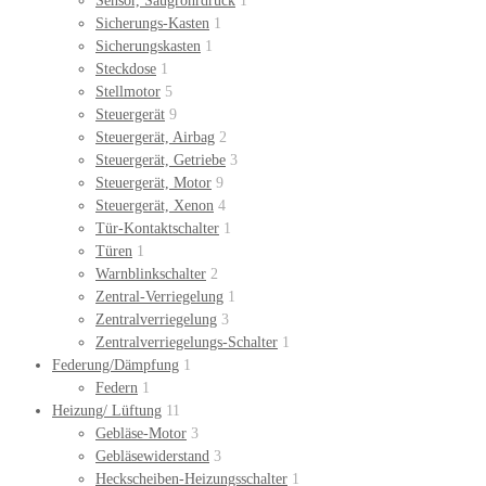
Sensor, Saugrohrdruck
1
Sicherungs-Kasten
1
Sicherungskasten
1
Steckdose
1
Stellmotor
5
Steuergerät
9
Steuergerät, Airbag
2
Steuergerät, Getriebe
3
Steuergerät, Motor
9
Steuergerät, Xenon
4
Tür-Kontaktschalter
1
Türen
1
Warnblinkschalter
2
Zentral-Verriegelung
1
Zentralverriegelung
3
Zentralverriegelungs-Schalter
1
Federung/Dämpfung
1
Federn
1
Heizung/ Lüftung
11
Gebläse-Motor
3
Gebläsewiderstand
3
Heckscheiben-Heizungsschalter
1