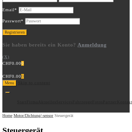
Email
*
Passwort
*
Sie haben bereits ein Konto?
Anmeldung
(X)
CHF
0.00
0
CHF
0.00
0
Skip to content
Menu
Start
Firma
Aktuelles
Services
Fahrzeuge
Fotos
Partner
Kontak
Home
Motor/Dichtung/-sensor
Steuergerät
Steuergerät