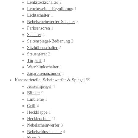
Lenkstockschalter
2
Leuchtweiten-Regulierung
1
Lichtschalter
1
Nebelscheinwerfer-Schalter
3
Parksensoren
1
Schalter
4
Seitenspiegel-Bedienung
2
Sitzhöhenschalter
2
Steuergerät
2
Türgriff
3
Warnblinkschalter
1
Zigarettenanzünder
1
Karosserieteile, Scheinwerfer & Spiegel
59
Aussenspiegel
4
Blinker
9
Embleme
1
Grill
4
Heckklappe
1
Heckleuchten
11
Nebelscheinwerfer
3
Nebelschlussleuchte
4