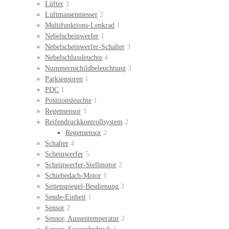
Lüfter
3
Luftmassenmesser
2
Multifunktions-Lenkrad
1
Nebelscheinwerfer
1
Nebelscheinwerfer-Schalter
3
Nebelschlussleuchte
4
Nummernschildbeleuchtung
3
Parksensoren
1
PDC
1
Positionsleuchte
1
Regensensor
3
Reifendruckkontrollsystem
2
Regensensor
2
Schalter
4
Scheinwerfer
5
Scheinwerfer-Stellmotor
2
Schiebedach-Motor
1
Seitenspiegel-Besdienung
3
Sende-Einheit
1
Sensor
2
Sensor, Aussentemperatur
2