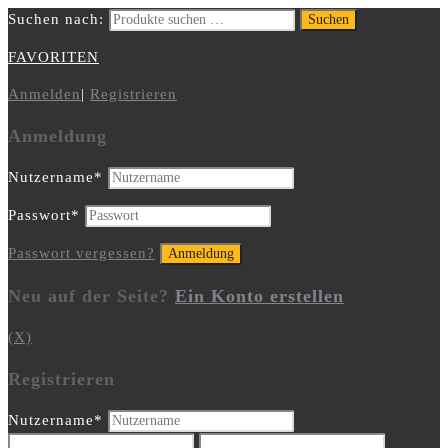
Suchen nach:
Suchen
FAVORITEN
Anmelden
|
Registrieren
Anmeldung
Nutzername
*
Passwort
*
Passwort vergessen?
Neu auf der Seite?
Ein Konto erstellen
(X)
Registrieren
Nutzername
*