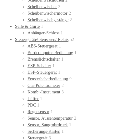
Scheibenwaschdüsen
2
Scheibenwischer
2
Scheibenwischermotor
2
Scheibenwischgestänge
2
Seile & Gurte
1
Anhänger-Schloss
1
Steuergeräte/ Sensoren/ Relais
52
ABS-Steuergerät
1
Bordcomputer-Bedienung
1
Bremslichtschalter
1
ESP-Schalter
1
ESP-Steuergerät
1
Fensterheberbedienung
9
Gas-Potentiometer
2
Kombi-Instrument
3
Lüfter
1
PDC
1
Regensensor
1
Sensor, Aussentemperatur
2
Sensor, Saugrohrdruck
1
Sicherungs-Kasten
1
Steuergerät
3