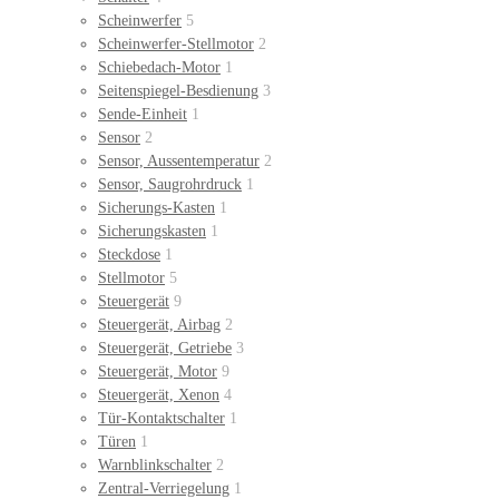
Scheinwerfer
5
Scheinwerfer-Stellmotor
2
Schiebedach-Motor
1
Seitenspiegel-Besdienung
3
Sende-Einheit
1
Sensor
2
Sensor, Aussentemperatur
2
Sensor, Saugrohrdruck
1
Sicherungs-Kasten
1
Sicherungskasten
1
Steckdose
1
Stellmotor
5
Steuergerät
9
Steuergerät, Airbag
2
Steuergerät, Getriebe
3
Steuergerät, Motor
9
Steuergerät, Xenon
4
Tür-Kontaktschalter
1
Türen
1
Warnblinkschalter
2
Zentral-Verriegelung
1