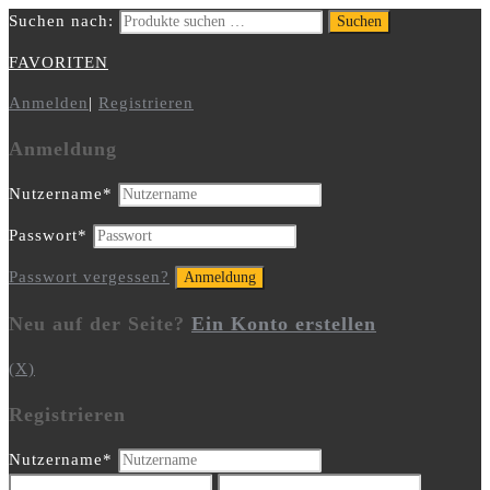
Suchen nach:
Suchen
FAVORITEN
Anmelden
|
Registrieren
Anmeldung
Nutzername
*
Passwort
*
Passwort vergessen?
Neu auf der Seite?
Ein Konto erstellen
(X)
Registrieren
Nutzername
*