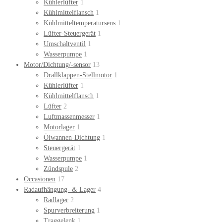
Kühlerlüfter
1
Kühlmittelflansch
1
Kühlmitteltemperatursens
1
Lüfter-Steuergerät
1
Umschaltventil
1
Wasserpumpe
1
Motor/Dichtung/-sensor
13
Drallklappen-Stellmotor
1
Kühlerlüfter
1
Kühlmittelflansch
1
Lüfter
2
Luftmassenmesser
1
Motorlager
1
Ölwannen-Dichtung
1
Steuergerät
1
Wasserpumpe
1
Zündspule
2
Occasionen
17
Radaufhängung- & Lager
4
Radlager
2
Spurverbreiterung
1
Traggelenk
1