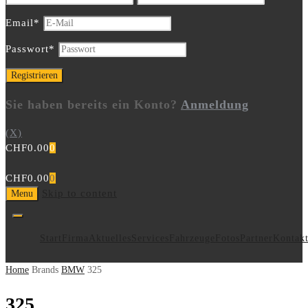
Email
*
Passwort
*
Sie haben bereits ein Konto?
Anmeldung
(X)
CHF
0.00
0
CHF
0.00
0
Skip to content
Menu
Start
Firma
Aktuelles
Services
Fahrzeuge
Fotos
Partner
Kontak
Home
Brands
BMW
325
325