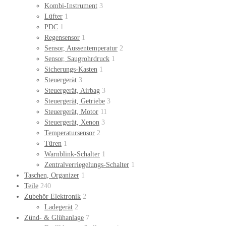
Kombi-Instrument
3
Lüfter
1
PDC
1
Regensensor
1
Sensor, Aussentemperatur
2
Sensor, Saugrohrdruck
1
Sicherungs-Kasten
1
Steuergerät
3
Steuergerät, Airbag
3
Steuergerät, Getriebe
3
Steuergerät, Motor
11
Steuergerät, Xenon
3
Temperatursensor
2
Türen
1
Warnblink-Schalter
1
Zentralverriegelungs-Schalter
1
Taschen, Organizer
1
Teile
240
Zubehör Elektronik
2
Ladegerät
2
Zünd- & Glühanlage
7