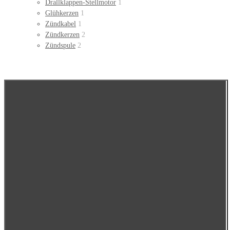
Drallklappen-Stellmotor
1
Glühkerzen
1
Zündkabel
1
Zündkerzen
2
Zündspule
2