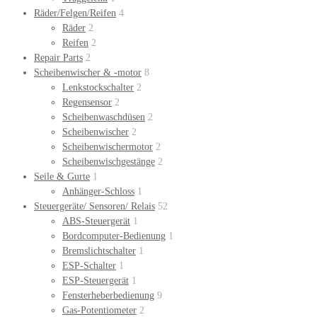
Räder/Felgen/Reifen
4
Räder
2
Reifen
2
Repair Parts
2
Scheibenwischer & -motor
8
Lenkstockschalter
2
Regensensor
2
Scheibenwaschdüsen
2
Scheibenwischer
2
Scheibenwischermotor
2
Scheibenwischgestänge
2
Seile & Gurte
1
Anhänger-Schloss
1
Steuergeräte/ Sensoren/ Relais
52
ABS-Steuergerät
1
Bordcomputer-Bedienung
1
Bremslichtschalter
1
ESP-Schalter
1
ESP-Steuergerät
1
Fensterheberbedienung
9
Gas-Potentiometer
2