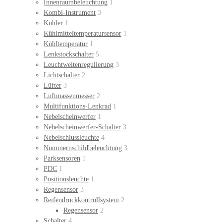
Innenraumbeleuchtung
1
Kombi-Instrument
3
Kühler
1
Kühlmitteltemperatursensor
1
Kühltemperatur
1
Lenkstockschalter
5
Leuchtweitenregulierung
3
Lichtschalter
2
Lüfter
3
Luftmassenmesser
2
Multifunktions-Lenkrad
1
Nebelscheinwerfer
1
Nebelscheinwerfer-Schalter
3
Nebelschlussleuchte
4
Nummernschildbeleuchtung
3
Parksensoren
1
PDC
1
Positionsleuchte
1
Regensensor
3
Reifendruckkontrollsystem
2
Regensensor
2
Schalter
4