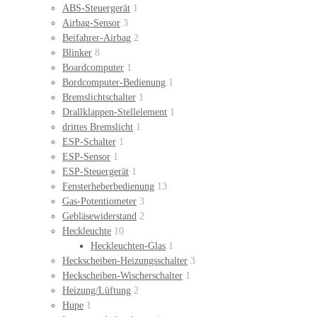
ABS-Steuergerät
1
Airbag-Sensor
3
Beifahrer-Airbag
2
Blinker
8
Boardcomputer
1
Bordcomputer-Bedienung
1
Bremslichtschalter
1
Drallklappen-Stellelement
1
drittes Bremslicht
1
ESP-Schalter
1
ESP-Sensor
1
ESP-Steuergerät
1
Fensterheberbedienung
13
Gas-Potentiometer
3
Gebläsewiderstand
2
Heckleuchte
10
Heckleuchten-Glas
1
Heckscheiben-Heizungsschalter
3
Heckscheiben-Wischerschalter
1
Heizung/Lüftung
2
Hupe
1