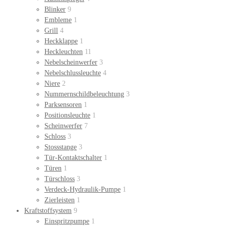
Blinker
9
Embleme
1
Grill
4
Heckklappe
1
Heckleuchten
11
Nebelscheinwerfer
3
Nebelschlussleuchte
4
Niere
2
Nummernschildbeleuchtung
3
Parksensoren
1
Positionsleuchte
1
Scheinwerfer
7
Schloss
3
Stossstange
3
Tür-Kontaktschalter
1
Türen
1
Türschloss
3
Verdeck-Hydraulik-Pumpe
1
Zierleisten
1
Kraftstoffsystem
9
Einspritzpumpe
1