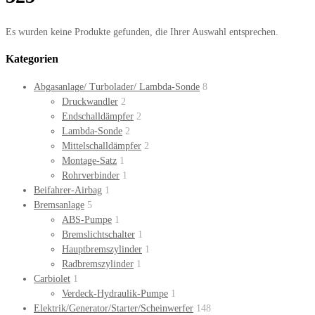
Es wurden keine Produkte gefunden, die Ihrer Auswahl entsprechen.
Kategorien
Abgasanlage/ Turbolader/ Lambda-Sonde
8
Druckwandler
2
Endschalldämpfer
2
Lambda-Sonde
2
Mittelschalldämpfer
2
Montage-Satz
1
Rohrverbinder
1
Beifahrer-Airbag
1
Bremsanlage
5
ABS-Pumpe
1
Bremslichtschalter
1
Hauptbremszylinder
1
Radbremszylinder
1
Carbiolet
1
Verdeck-Hydraulik-Pumpe
1
Elektrik/Generator/Starter/Scheinwerfer
148