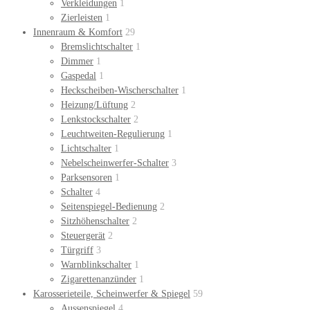
Verkleidungen
1
Zierleisten
1
Innenraum & Komfort
29
Bremslichtschalter
1
Dimmer
1
Gaspedal
1
Heckscheiben-Wischerschalter
1
Heizung/Lüftung
2
Lenkstockschalter
2
Leuchtweiten-Regulierung
1
Lichtschalter
1
Nebelscheinwerfer-Schalter
3
Parksensoren
1
Schalter
4
Seitenspiegel-Bedienung
2
Sitzhöhenschalter
2
Steuergerät
2
Türgriff
3
Warnblinkschalter
1
Zigarettenanzünder
1
Karosserieteile, Scheinwerfer & Spiegel
59
Aussenspiegel
4