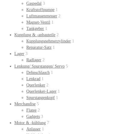
Gaspedal
3
Kraftstoffpumpe
1
Luftmassenmesser
2
Magnet-Ventil
1
Tankgeber
1
Kupplung & -anbauteile
2
Kupplungsnehmerzylinder
1
Reparatur-Satz
1
Lager
3
Radlager
2
Lenkung/ Spurstangen/ Servo
5
Dehnschlauch
1
Lenkrad
1
Querlenker
2
Querlenker-Lager
1
Spurstangenkopf
1
Merchandise
5
Flatee
2
Gadgets
3
Motor & -kühlung
7
Anlasser
1