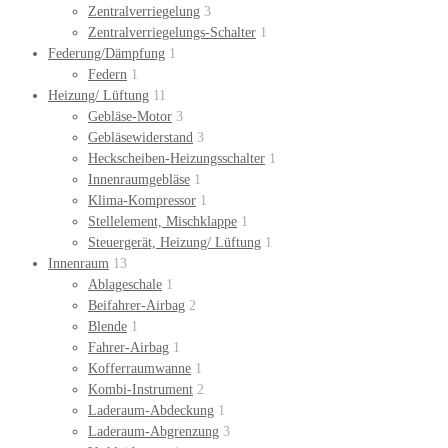
Zentralverriegelung
3
Zentralverriegelungs-Schalter
1
Federung/Dämpfung
1
Federn
1
Heizung/ Lüftung
11
Gebläse-Motor
3
Gebläsewiderstand
3
Heckscheiben-Heizungsschalter
1
Innenraumgebläse
1
Klima-Kompressor
1
Stellelement, Mischklappe
1
Steuergerät, Heizung/ Lüftung
1
Innenraum
13
Ablageschale
1
Beifahrer-Airbag
2
Blende
1
Fahrer-Airbag
1
Kofferraumwanne
1
Kombi-Instrument
2
Laderaum-Abdeckung
1
Laderaum-Abgrenzung
3