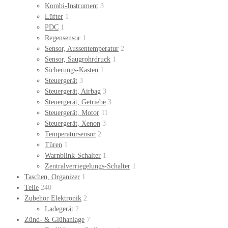
Kombi-Instrument
3
Lüfter
1
PDC
1
Regensensor
1
Sensor, Aussentemperatur
2
Sensor, Saugrohrdruck
1
Sicherungs-Kasten
1
Steuergerät
3
Steuergerät, Airbag
3
Steuergerät, Getriebe
3
Steuergerät, Motor
11
Steuergerät, Xenon
3
Temperatursensor
2
Türen
1
Warnblink-Schalter
1
Zentralverriegelungs-Schalter
1
Taschen, Organizer
1
Teile
240
Zubehör Elektronik
2
Ladegerät
2
Zünd- & Glühanlage
7