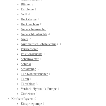
Blinker
9
Embleme
1
Grill
4
Heckklappe
1
Heckleuchten
11
Nebelscheinwerfer
3
Nebelschlussleuchte
4
Niere
2
Nummernschildbeleuchtung
3
Parksensoren
1
Positionsleuchte
1
Scheinwerfer
7
Schloss
3
Stossstange
3
Tür-Kontaktschalter
1
Türen
1
Türschloss
3
Verdeck-Hydraulik-Pumpe
1
Zierleisten
1
Kraftstoffsystem
9
Einspritzpumpe
1