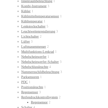
Innenraumbeleuchtung
1
Kombi-Instrument
3
Kühler
1
Kühlmitteltemperatursensor
1
Kühltemperatur
1
Lenkstockschalter
5
Leuchtweitenregulierung
3
Lichtschalter
2
Lüfter
3
Luftmassenmesser
2
Multifunktions-Lenkrad
1
Nebelscheinwerfer
1
Nebelscheinwerfer-Schalter
3
Nebelschlussleuchte
4
Nummernschildbeleuchtung
3
Parksensoren
1
PDC
1
Positionsleuchte
1
Regensensor
3
Reifendruckkontrollsystem
2
Regensensor
2
Schalter
4