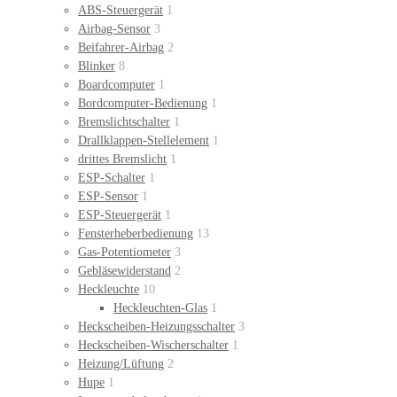
ABS-Steuergerät
1
Airbag-Sensor
3
Beifahrer-Airbag
2
Blinker
8
Boardcomputer
1
Bordcomputer-Bedienung
1
Bremslichtschalter
1
Drallklappen-Stellelement
1
drittes Bremslicht
1
ESP-Schalter
1
ESP-Sensor
1
ESP-Steuergerät
1
Fensterheberbedienung
13
Gas-Potentiometer
3
Gebläsewiderstand
2
Heckleuchte
10
Heckleuchten-Glas
1
Heckscheiben-Heizungsschalter
3
Heckscheiben-Wischerschalter
1
Heizung/Lüftung
2
Hupe
1