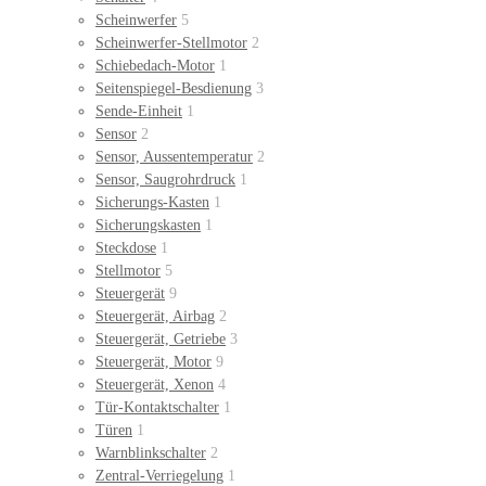
Scheinwerfer
5
Scheinwerfer-Stellmotor
2
Schiebedach-Motor
1
Seitenspiegel-Besdienung
3
Sende-Einheit
1
Sensor
2
Sensor, Aussentemperatur
2
Sensor, Saugrohrdruck
1
Sicherungs-Kasten
1
Sicherungskasten
1
Steckdose
1
Stellmotor
5
Steuergerät
9
Steuergerät, Airbag
2
Steuergerät, Getriebe
3
Steuergerät, Motor
9
Steuergerät, Xenon
4
Tür-Kontaktschalter
1
Türen
1
Warnblinkschalter
2
Zentral-Verriegelung
1