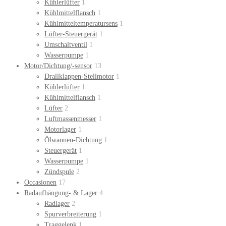
Kühlerlüfter
1
Kühlmittelflansch
1
Kühlmitteltemperatursens
1
Lüfter-Steuergerät
1
Umschaltventil
1
Wasserpumpe
1
Motor/Dichtung/-sensor
13
Drallklappen-Stellmotor
1
Kühlerlüfter
1
Kühlmittelflansch
1
Lüfter
2
Luftmassenmesser
1
Motorlager
1
Ölwannen-Dichtung
1
Steuergerät
1
Wasserpumpe
1
Zündspule
2
Occasionen
17
Radaufhängung- & Lager
4
Radlager
2
Spurverbreiterung
1
Traggelenk
1