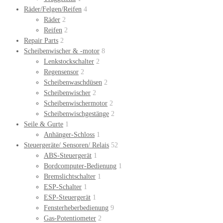
Räder/Felgen/Reifen
4
Räder
2
Reifen
2
Repair Parts
2
Scheibenwischer & -motor
8
Lenkstockschalter
2
Regensensor
2
Scheibenwaschdüsen
2
Scheibenwischer
2
Scheibenwischermotor
2
Scheibenwischgestänge
2
Seile & Gurte
1
Anhänger-Schloss
1
Steuergeräte/ Sensoren/ Relais
52
ABS-Steuergerät
1
Bordcomputer-Bedienung
1
Bremslichtschalter
1
ESP-Schalter
1
ESP-Steuergerät
1
Fensterheberbedienung
9
Gas-Potentiometer
2