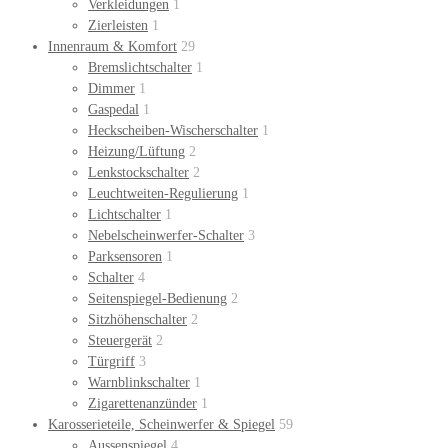
Verkleidungen
1
Zierleisten
1
Innenraum & Komfort
29
Bremslichtschalter
1
Dimmer
1
Gaspedal
1
Heckscheiben-Wischerschalter
1
Heizung/Lüftung
2
Lenkstockschalter
2
Leuchtweiten-Regulierung
1
Lichtschalter
1
Nebelscheinwerfer-Schalter
3
Parksensoren
1
Schalter
4
Seitenspiegel-Bedienung
2
Sitzhöhenschalter
2
Steuergerät
2
Türgriff
3
Warnblinkschalter
1
Zigarettenanzünder
1
Karosserieteile, Scheinwerfer & Spiegel
59
Aussenspiegel
4