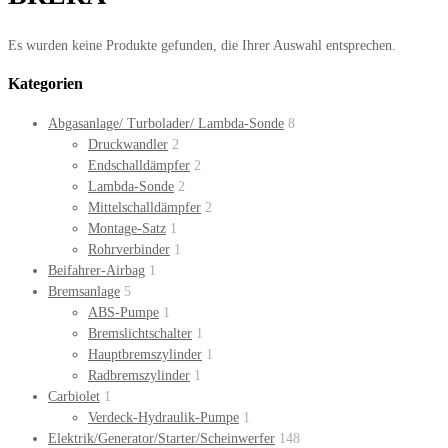
Es wurden keine Produkte gefunden, die Ihrer Auswahl entsprechen.
Kategorien
Abgasanlage/ Turbolader/ Lambda-Sonde
8
Druckwandler
2
Endschalldämpfer
2
Lambda-Sonde
2
Mittelschalldämpfer
2
Montage-Satz
1
Rohrverbinder
1
Beifahrer-Airbag
1
Bremsanlage
5
ABS-Pumpe
1
Bremslichtschalter
1
Hauptbremszylinder
1
Radbremszylinder
1
Carbiolet
1
Verdeck-Hydraulik-Pumpe
1
Elektrik/Generator/Starter/Scheinwerfer
148