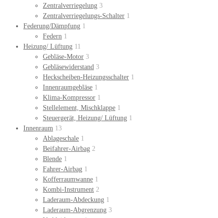
Zentralverriegelung
3
Zentralverriegelungs-Schalter
1
Federung/Dämpfung
1
Federn
1
Heizung/ Lüftung
11
Gebläse-Motor
3
Gebläsewiderstand
3
Heckscheiben-Heizungsschalter
1
Innenraumgebläse
1
Klima-Kompressor
1
Stellelement, Mischklappe
1
Steuergerät, Heizung/ Lüftung
1
Innenraum
13
Ablageschale
1
Beifahrer-Airbag
2
Blende
1
Fahrer-Airbag
1
Kofferraumwanne
1
Kombi-Instrument
2
Laderaum-Abdeckung
1
Laderaum-Abgrenzung
3