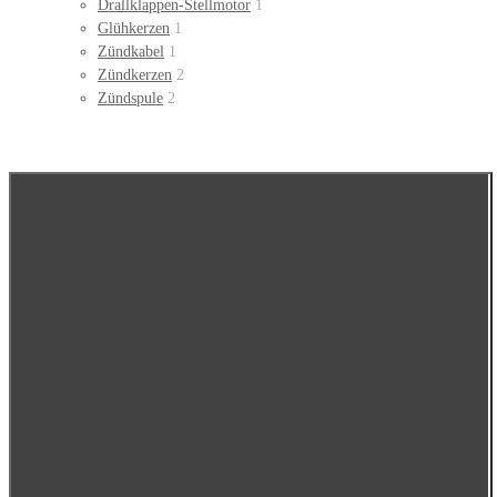
Drallklappen-Stellmotor
1
Glühkerzen
1
Zündkabel
1
Zündkerzen
2
Zündspule
2