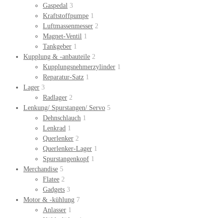
Gaspedal
3
Kraftstoffpumpe
1
Luftmassenmesser
2
Magnet-Ventil
1
Tankgeber
1
Kupplung & -anbauteile
2
Kupplungsnehmerzylinder
1
Reparatur-Satz
1
Lager
3
Radlager
2
Lenkung/ Spurstangen/ Servo
5
Dehnschlauch
1
Lenkrad
1
Querlenker
2
Querlenker-Lager
1
Spurstangenkopf
1
Merchandise
5
Flatee
2
Gadgets
3
Motor & -kühlung
7
Anlasser
1