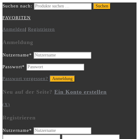
Suchen nach:
Suchen
FAVORITEN
Anmelden
|
Registrieren
Anmeldung
Nutzername
*
Passwort
*
Passwort vergessen?
Neu auf der Seite?
Ein Konto erstellen
(X)
Registrieren
Nutzername
*