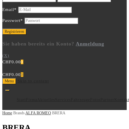
Email
*
Passwort
*
Sie haben bereits ein Konto?
Anmeldung
(X)
CHF
0.00
0
CHF
0.00
0
Skip to content
Menu
Start
Firma
Aktuelles
Services
Fahrzeuge
Fotos
Partner
Kontak
Home
Brands
ALFA ROMEO
BRERA
BRERA