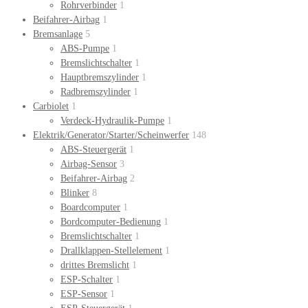
Rohrverbinder
1
Beifahrer-Airbag
1
Bremsanlage
5
ABS-Pumpe
1
Bremslichtschalter
1
Hauptbremszylinder
1
Radbremszylinder
1
Carbiolet
1
Verdeck-Hydraulik-Pumpe
1
Elektrik/Generator/Starter/Scheinwerfer
148
ABS-Steuergerät
1
Airbag-Sensor
3
Beifahrer-Airbag
2
Blinker
8
Boardcomputer
1
Bordcomputer-Bedienung
1
Bremslichtschalter
1
Drallklappen-Stellelement
1
drittes Bremslicht
1
ESP-Schalter
1
ESP-Sensor
1