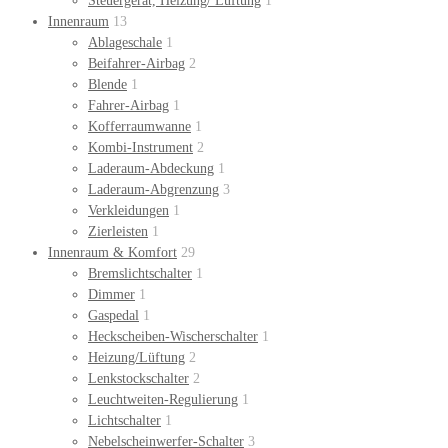
Steuergerät, Heizung/ Lüftung
1
Innenraum
13
Ablageschale
1
Beifahrer-Airbag
2
Blende
1
Fahrer-Airbag
1
Kofferraumwanne
1
Kombi-Instrument
2
Laderaum-Abdeckung
1
Laderaum-Abgrenzung
3
Verkleidungen
1
Zierleisten
1
Innenraum & Komfort
29
Bremslichtschalter
1
Dimmer
1
Gaspedal
1
Heckscheiben-Wischerschalter
1
Heizung/Lüftung
2
Lenkstockschalter
2
Leuchtweiten-Regulierung
1
Lichtschalter
1
Nebelscheinwerfer-Schalter
3