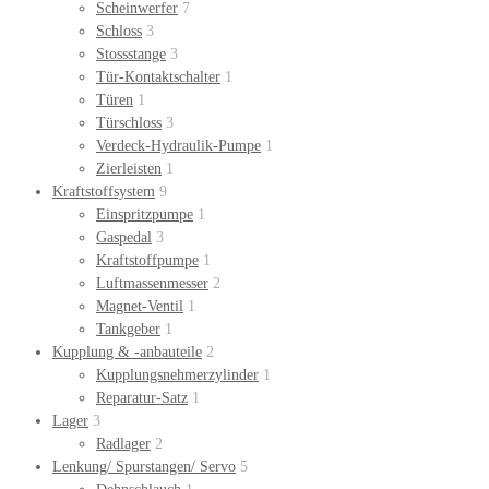
Scheinwerfer
7
Schloss
3
Stossstange
3
Tür-Kontaktschalter
1
Türen
1
Türschloss
3
Verdeck-Hydraulik-Pumpe
1
Zierleisten
1
Kraftstoffsystem
9
Einspritzpumpe
1
Gaspedal
3
Kraftstoffpumpe
1
Luftmassenmesser
2
Magnet-Ventil
1
Tankgeber
1
Kupplung & -anbauteile
2
Kupplungsnehmerzylinder
1
Reparatur-Satz
1
Lager
3
Radlager
2
Lenkung/ Spurstangen/ Servo
5