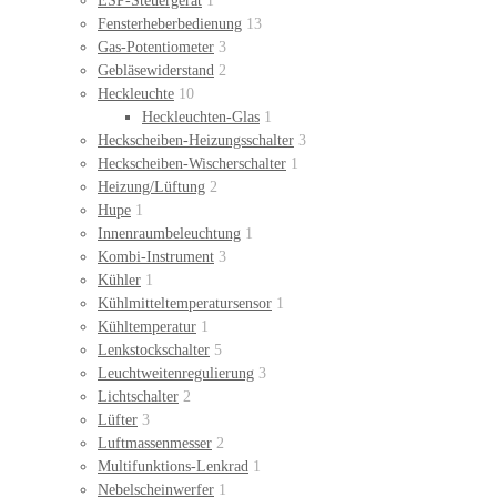
ESP-Steuergerät
1
Fensterheberbedienung
13
Gas-Potentiometer
3
Gebläsewiderstand
2
Heckleuchte
10
Heckleuchten-Glas
1
Heckscheiben-Heizungsschalter
3
Heckscheiben-Wischerschalter
1
Heizung/Lüftung
2
Hupe
1
Innenraumbeleuchtung
1
Kombi-Instrument
3
Kühler
1
Kühlmitteltemperatursensor
1
Kühltemperatur
1
Lenkstockschalter
5
Leuchtweitenregulierung
3
Lichtschalter
2
Lüfter
3
Luftmassenmesser
2
Multifunktions-Lenkrad
1
Nebelscheinwerfer
1