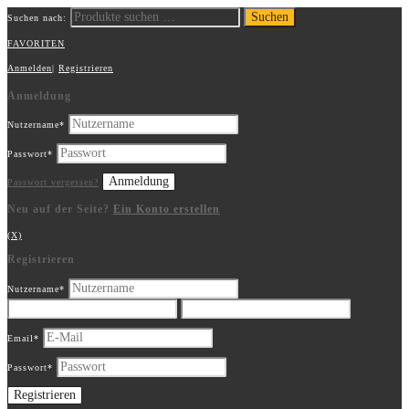
Suchen
Suchen nach:
FAVORITEN
Anmelden
|
Registrieren
Anmeldung
Nutzername
*
Passwort
*
Passwort vergessen?
Neu auf der Seite?
Ein Konto erstellen
(X)
Registrieren
Nutzername
*
Email
*
Passwort
*