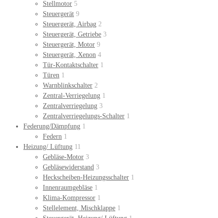
Stellmotor
5
Steuergerät
9
Steuergerät, Airbag
2
Steuergerät, Getriebe
3
Steuergerät, Motor
9
Steuergerät, Xenon
4
Tür-Kontaktschalter
1
Türen
1
Warnblinkschalter
2
Zentral-Verriegelung
1
Zentralverriegelung
3
Zentralverriegelungs-Schalter
1
Federung/Dämpfung
1
Federn
1
Heizung/ Lüftung
11
Gebläse-Motor
3
Gebläsewiderstand
3
Heckscheiben-Heizungsschalter
1
Innenraumgebläse
1
Klima-Kompressor
1
Stellelement, Mischklappe
1