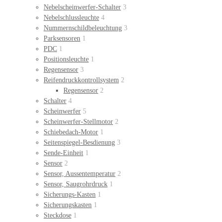
Nebelscheinwerfer-Schalter
3
Nebelschlussleuchte
4
Nummernschildbeleuchtung
3
Parksensoren
1
PDC
1
Positionsleuchte
1
Regensensor
3
Reifendruckkontrollsystem
2
Regensensor
2
Schalter
4
Scheinwerfer
5
Scheinwerfer-Stellmotor
2
Schiebedach-Motor
1
Seitenspiegel-Besdienung
3
Sende-Einheit
1
Sensor
2
Sensor, Aussentemperatur
2
Sensor, Saugrohrdruck
1
Sicherungs-Kasten
1
Sicherungskasten
1
Steckdose
1