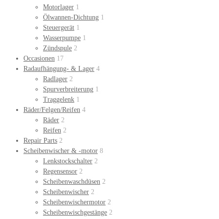
Motorlager
1
Ölwannen-Dichtung
1
Steuergerät
1
Wasserpumpe
1
Zündspule
2
Occasionen
17
Radaufhängung- & Lager
4
Radlager
2
Spurverbreiterung
1
Traggelenk
1
Räder/Felgen/Reifen
4
Räder
2
Reifen
2
Repair Parts
2
Scheibenwischer & -motor
8
Lenkstockschalter
2
Regensensor
2
Scheibenwaschdüsen
2
Scheibenwischer
2
Scheibenwischermotor
2
Scheibenwischgestänge
2