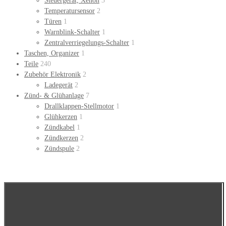
Steuergerät, Xenon
3
Temperatursensor
2
Türen
1
Warnblink-Schalter
1
Zentralverriegelungs-Schalter
1
Taschen, Organizer
1
Teile
240
Zubehör Elektronik
2
Ladegerät
2
Zünd- & Glühanlage
7
Drallklappen-Stellmotor
1
Glühkerzen
1
Zündkabel
1
Zündkerzen
2
Zündspule
2