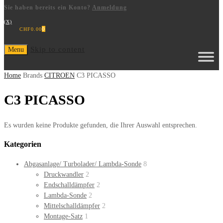
Sie haben bereits ein Konto?
Anmeldung
(X)
0
CHF
0.00
Skip to content
Menu
Home
Brands
CITROEN
C3 PICASSO
C3 PICASSO
Es wurden keine Produkte gefunden, die Ihrer Auswahl entsprechen.
Kategorien
Abgasanlage/ Turbolader/ Lambda-Sonde
8
Druckwandler
2
Endschalldämpfer
2
Lambda-Sonde
2
Mittelschalldämpfer
2
Montage-Satz
1