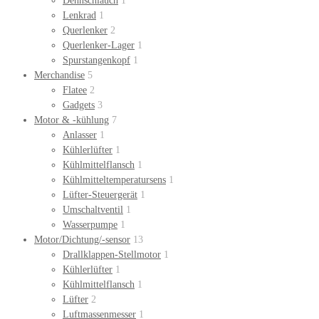
Dehnschlauch
1
Lenkrad
1
Querlenker
2
Querlenker-Lager
1
Spurstangenkopf
1
Merchandise
5
Flatee
2
Gadgets
3
Motor & -kühlung
7
Anlasser
1
Kühlerlüfter
1
Kühlmittelflansch
1
Kühlmitteltemperatursens
1
Lüfter-Steuergerät
1
Umschaltventil
1
Wasserpumpe
1
Motor/Dichtung/-sensor
13
Drallklappen-Stellmotor
1
Kühlerlüfter
1
Kühlmittelflansch
1
Lüfter
2
Luftmassenmesser
1