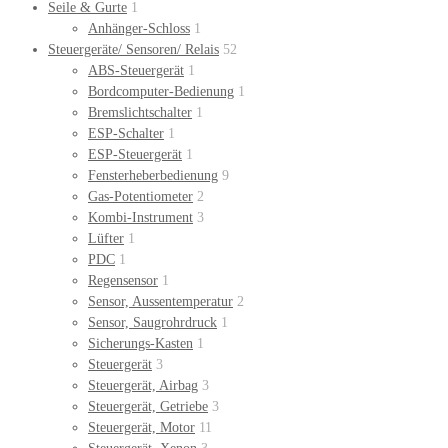
Seile & Gurte
1
Anhänger-Schloss
1
Steuergeräte/ Sensoren/ Relais
52
ABS-Steuergerät
1
Bordcomputer-Bedienung
1
Bremslichtschalter
1
ESP-Schalter
1
ESP-Steuergerät
1
Fensterheberbedienung
9
Gas-Potentiometer
2
Kombi-Instrument
3
Lüfter
1
PDC
1
Regensensor
1
Sensor, Aussentemperatur
2
Sensor, Saugrohrdruck
1
Sicherungs-Kasten
1
Steuergerät
3
Steuergerät, Airbag
3
Steuergerät, Getriebe
3
Steuergerät, Motor
11