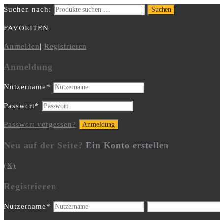
Suchen nach:
Suchen
FAVORITEN
Anmelden
|
Registrieren
Anmeldung
Nutzername
*
Passwort
*
Passwort vergessen?
Neu auf der Seite?
Ein Konto erstellen
(X)
Registrieren
Nutzername
*