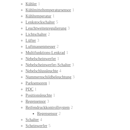
Kühler
1
Kühlmitteltemperatursensor
1
Kühltemperatur
1
Lenkstockschalter
5
Leuchtweitenregulierung
3
Lichtschalter
2
Lüfter
3
Luftmassenmesser
2
Multifunktions-Lenkrad
1
Nebelscheinwerfer
1
Nebelscheinwerfer-Schalter
3
Nebelschlussleuchte
4
Nummernschildbeleuchtung
3
Parksensoren
1
PDC
1
Positionsleuchte
1
Regensensor
3
Reifendruckkontrollsystem
2
Regensensor
2
Schalter
4
Scheinwerfer
5