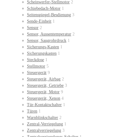
Scheinwerfer-Stellmotor
2
Schiebedach-Motor
1
Seitenspiegel-Besdienung
3
Sende-Einheit
1
Sensor
2
Sensor, Aussentemperatur
2
Sensor, Saugrohrdruck
1
Sicherungs-Kasten
1
Sicherungskasten
1
Steckdose
1
Stellmotor
5
Steuergerät
9
Steuergerät, Airbag
2
Steuergerät, Getriebe
3
Steuergerät, Motor
9
Steuergerät, Xenon
4
Tür-Kontaktschalter
1
Türen
1
Warnblinkschalter
2
Zentral-Verriegelung
1
Zentralverriegelung
3
Zentralverriegelungs-Schalter
1