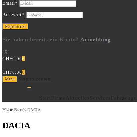
Email
*
Passwort
*
Sie haben bereits ein Konto?
Anmeldung
(X)
CHF
0.00
0
CHF
0.00
0
Skip to content
Menu
Start
Firma
Aktuelles
Services
Fahrzeuge
Home
Brands
DACIA
DACIA