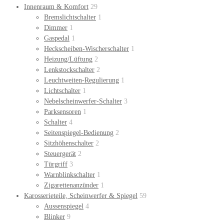
Innenraum & Komfort
29
Bremslichtschalter
1
Dimmer
1
Gaspedal
1
Heckscheiben-Wischerschalter
1
Heizung/Lüftung
2
Lenkstockschalter
2
Leuchtweiten-Regulierung
1
Lichtschalter
1
Nebelscheinwerfer-Schalter
3
Parksensoren
1
Schalter
4
Seitenspiegel-Bedienung
2
Sitzhöhenschalter
2
Steuergerät
2
Türgriff
3
Warnblinkschalter
1
Zigarettenanzünder
1
Karosserieteile, Scheinwerfer & Spiegel
59
Aussenspiegel
4
Blinker
9