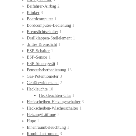
Beifahrer-Airbag
2
Blinker
8
Boardcomputer
1
Bordcomputer-Bedienung
1
Bremslichtschalter
1
Drallklappen-Stellelement
1
drittes Bremslicht
1
ESP-Schalter
1
ESP-Sensor
1
ESP-Steuergerät
1
Fensterheberbedienung
13
Gas-Potentiometer
3
Gebläsewiderstand
2
Heckleuchte
10
Heckleuchten-Glas
1
Heckscheiben-Heizungsschalter
3
Heckscheiben-Wischerschalter
1
Heizung/Lüftung
2
Hupe
1
Innenraumbeleuchtung
1
Kombi-Instrument
3