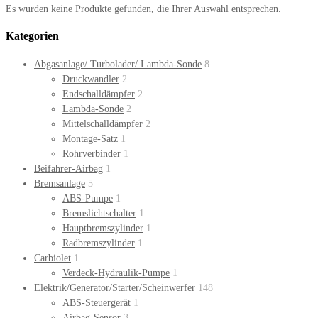
Es wurden keine Produkte gefunden, die Ihrer Auswahl entsprechen.
Kategorien
Abgasanlage/ Turbolader/ Lambda-Sonde
8
Druckwandler
2
Endschalldämpfer
2
Lambda-Sonde
2
Mittelschalldämpfer
2
Montage-Satz
1
Rohrverbinder
1
Beifahrer-Airbag
1
Bremsanlage
5
ABS-Pumpe
1
Bremslichtschalter
1
Hauptbremszylinder
1
Radbremszylinder
1
Carbiolet
1
Verdeck-Hydraulik-Pumpe
1
Elektrik/Generator/Starter/Scheinwerfer
148
ABS-Steuergerät
1
Airbag-Sensor
3