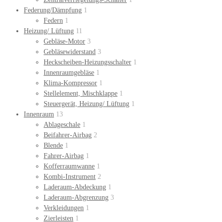
Federung/Dämpfung
1
Federn
1
Heizung/ Lüftung
11
Gebläse-Motor
3
Gebläsewiderstand
3
Heckscheiben-Heizungsschalter
1
Innenraumgebläse
1
Klima-Kompressor
1
Stellelement, Mischklappe
1
Steuergerät, Heizung/ Lüftung
1
Innenraum
13
Ablageschale
1
Beifahrer-Airbag
2
Blende
1
Fahrer-Airbag
1
Kofferraumwanne
1
Kombi-Instrument
2
Laderaum-Abdeckung
1
Laderaum-Abgrenzung
3
Verkleidungen
1
Zierleisten
1