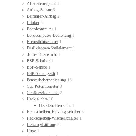
ABS-Steuergerät
1
Airbag-Sensor
3
Beifahrer-Airbag
2
Blinker
8
Boardcomputer
1
Bordcomputer-Bedienung
1
Bremslichtschalter
1
Drallklappen-Stellelement
1
drittes Bremslicht
1
ESP-Schalter
1
ESP-Sensor
1
ESP-Steuergerät
1
Fensterheberbedienung
13
Gas-Potentiometer
3
Gebläsewiderstand
2
Heckleuchte
10
Heckleuchten-Glas
1
Heckscheiben-Heizungsschalter
3
Heckscheiben-Wischerschalter
1
Heizung/Lüftung
2
Hupe
1