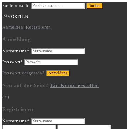
Suchen nach:
Suchen
FAVORITEN
Anmelden
|
Registrieren
Anmeldung
Nutzername
*
Passwort
*
Passwort vergessen?
Neu auf der Seite?
Ein Konto erstellen
(X)
Registrieren
Nutzername
*