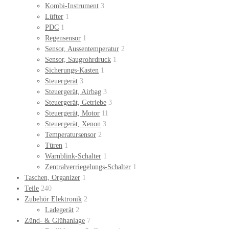
Kombi-Instrument
3
Lüfter
1
PDC
1
Regensensor
1
Sensor, Aussentemperatur
2
Sensor, Saugrohrdruck
1
Sicherungs-Kasten
1
Steuergerät
3
Steuergerät, Airbag
3
Steuergerät, Getriebe
3
Steuergerät, Motor
11
Steuergerät, Xenon
3
Temperatursensor
2
Türen
1
Warnblink-Schalter
1
Zentralverriegelungs-Schalter
1
Taschen, Organizer
1
Teile
240
Zubehör Elektronik
2
Ladegerät
2
Zünd- & Glühanlage
7