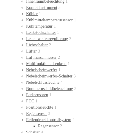
Innenraumbeleuchtung
1
Kombi-Instrument
3
Kühler
1
Kühlmitteltemperatursensor
1
Kühltemperatur
1
Lenkstockschalter
5
Leuchtweitenregulierung
3
Lichtschalter
2
Lüfter
3
Luftmassenmesser
2
Multifunktions-Lenkrad
1
Nebelscheinwerfer
1
Nebelscheinwerfer-Schalter
3
Nebelschlussleuchte
4
Nummernschildbeleuchtung
3
Parksensoren
1
PDC
1
Positionsleuchte
1
Regensensor
3
Reifendruckkontrollsystem
2
Regensensor
2
Schalter
4