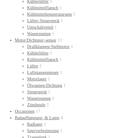
Kühlerlüfter
1
Kühlmittelflansch
1
Kühlmitteltemperatursens
1
Lüfter-Steuergerät
1
Umschaltventil
1
Wasserpumpe
1
Motor/Dichtung/-sensor
13
Drallklappen-Stellmotor
1
Kühlerlüfter
1
Kühlmittelflansch
1
Lüfter
2
Luftmassenmesser
1
Motorlager
1
Ölwannen-Dichtung
1
Steuergerät
1
Wasserpumpe
1
Zündspule
2
Occasionen
17
Radaufhängung- & Lager
4
Radlager
2
Spurverbreiterung
1
Traggelenk
1