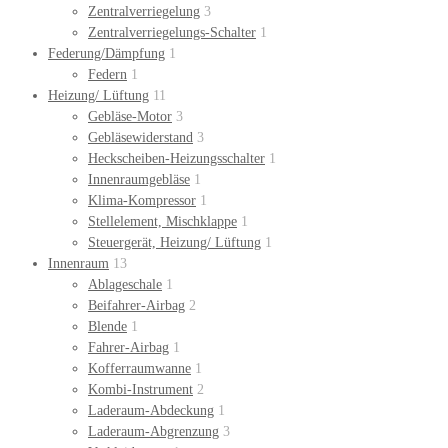
Zentralverriegelung
3
Zentralverriegelungs-Schalter
1
Federung/Dämpfung
1
Federn
1
Heizung/ Lüftung
11
Gebläse-Motor
3
Gebläsewiderstand
3
Heckscheiben-Heizungsschalter
1
Innenraumgebläse
1
Klima-Kompressor
1
Stellelement, Mischklappe
1
Steuergerät, Heizung/ Lüftung
1
Innenraum
13
Ablageschale
1
Beifahrer-Airbag
2
Blende
1
Fahrer-Airbag
1
Kofferraumwanne
1
Kombi-Instrument
2
Laderaum-Abdeckung
1
Laderaum-Abgrenzung
3