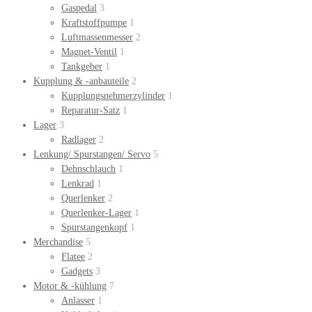
Gaspedal
3
Kraftstoffpumpe
1
Luftmassenmesser
2
Magnet-Ventil
1
Tankgeber
1
Kupplung & -anbauteile
2
Kupplungsnehmerzylinder
1
Reparatur-Satz
1
Lager
3
Radlager
2
Lenkung/ Spurstangen/ Servo
5
Dehnschlauch
1
Lenkrad
1
Querlenker
2
Querlenker-Lager
1
Spurstangenkopf
1
Merchandise
5
Flatee
2
Gadgets
3
Motor & -kühlung
7
Anlasser
1