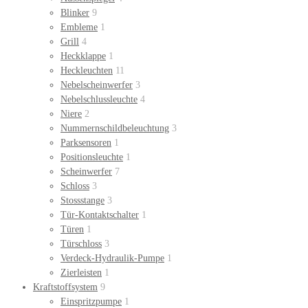
Blinker
9
Embleme
1
Grill
4
Heckklappe
1
Heckleuchten
11
Nebelscheinwerfer
3
Nebelschlussleuchte
4
Niere
2
Nummernschildbeleuchtung
3
Parksensoren
1
Positionsleuchte
1
Scheinwerfer
7
Schloss
3
Stossstange
3
Tür-Kontaktschalter
1
Türen
1
Türschloss
3
Verdeck-Hydraulik-Pumpe
1
Zierleisten
1
Kraftstoffsystem
9
Einspritzpumpe
1