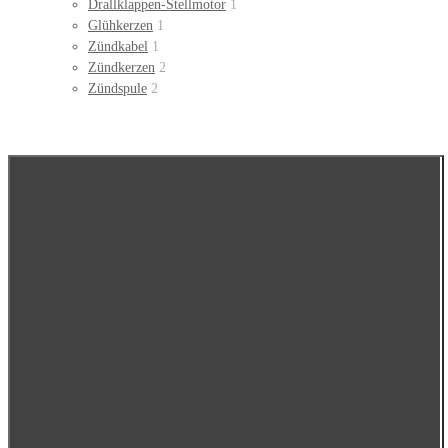
Drallklappen-Stellmotor
1
Glühkerzen
1
Zündkabel
1
Zündkerzen
2
Zündspule
2