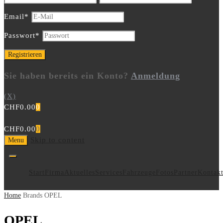
Email
*
Passwort
*
Sie haben bereits ein Konto?
Anmeldung
(X)
CHF
0.00
0
CHF
0.00
0
Skip to content
Menu
Start
Firma
Aktuelles
Services
Fahrzeuge
Fotos
Partner
Kontak
Home
Brands
OPEL
OPEL