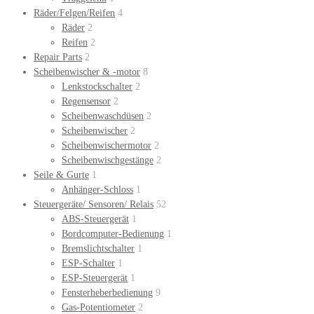
Räder/Felgen/Reifen
4
Räder
2
Reifen
2
Repair Parts
2
Scheibenwischer & -motor
8
Lenkstockschalter
2
Regensensor
2
Scheibenwaschdüsen
2
Scheibenwischer
2
Scheibenwischermotor
2
Scheibenwischgestänge
2
Seile & Gurte
1
Anhänger-Schloss
1
Steuergeräte/ Sensoren/ Relais
52
ABS-Steuergerät
1
Bordcomputer-Bedienung
1
Bremslichtschalter
1
ESP-Schalter
1
ESP-Steuergerät
1
Fensterheberbedienung
9
Gas-Potentiometer
2