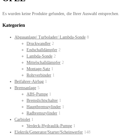
Es wurden keine Produkte gefunden, die Ihrer Auswahl entsprechen.
Kategorien
Abgasanlage/ Turbolader/ Lambda-Sonde
8
Druckwandler
2
Endschalldämpfer
2
Lambda-Sonde
2
Mittelschalldämpfer
2
Montage-Satz
1
Rohrverbinder
1
Beifahrer-Airbag
1
Bremsanlage
5
ABS-Pumpe
1
Bremslichtschalter
1
Hauptbremszylinder
1
Radbremszylinder
1
Carbiolet
1
Verdeck-Hydraulik-Pumpe
1
Elektrik/Generator/Starter/Scheinwerfer
148