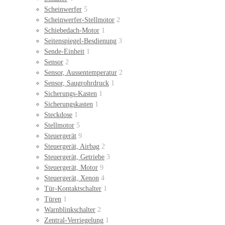
Scheinwerfer
5
Scheinwerfer-Stellmotor
2
Schiebedach-Motor
1
Seitenspiegel-Besdienung
3
Sende-Einheit
1
Sensor
2
Sensor, Aussentemperatur
2
Sensor, Saugrohrdruck
1
Sicherungs-Kasten
1
Sicherungskasten
1
Steckdose
1
Stellmotor
5
Steuergerät
9
Steuergerät, Airbag
2
Steuergerät, Getriebe
3
Steuergerät, Motor
9
Steuergerät, Xenon
4
Tür-Kontaktschalter
1
Türen
1
Warnblinkschalter
2
Zentral-Verriegelung
1