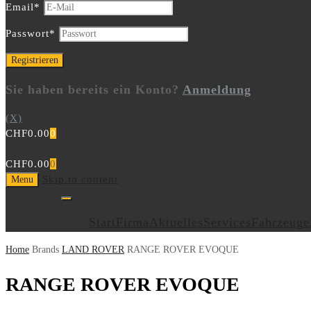
Email
*
Passwort
*
Sie haben bereits ein Konto?
Anmeldung
(X)
CHF
0.00
0
CHF
0.00
0
Skip to content
Menu
Start
Firma
Aktuelles
Services
Fahrzeuge
Home
Brands
LAND ROVER
RANGE ROVER EVOQUE
RANGE ROVER EVOQUE