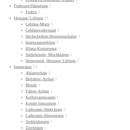
Federung/Dämpfung
1
Federn
1
Heizung/ Lüftung
11
Gebläse-Motor
3
Gebläsewiderstand
3
Heckscheiben-Heizungsschalter
1
Innenraumgebläse
1
Klima-Kompressor
1
Stellelement, Mischklappe
1
Steuergerät, Heizung/ Lüftung
1
Innenraum
13
Ablageschale
1
Beifahrer-Airbag
2
Blende
1
Fahrer-Airbag
1
Kofferraumwanne
1
Kombi-Instrument
2
Laderaum-Abdeckung
1
Laderaum-Abgrenzung
3
Verkleidungen
1
Zierleisten
1