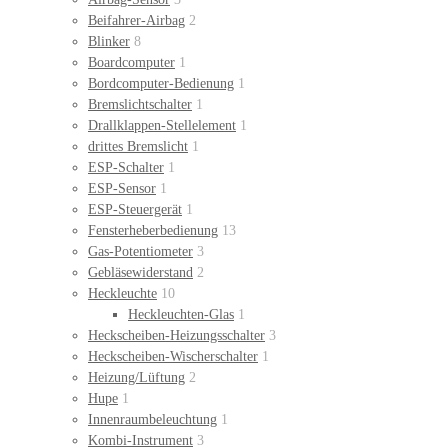
Beifahrer-Airbag
2
Blinker
8
Boardcomputer
1
Bordcomputer-Bedienung
1
Bremslichtschalter
1
Drallklappen-Stellelement
1
drittes Bremslicht
1
ESP-Schalter
1
ESP-Sensor
1
ESP-Steuergerät
1
Fensterheberbedienung
13
Gas-Potentiometer
3
Gebläsewiderstand
2
Heckleuchte
10
Heckleuchten-Glas
1
Heckscheiben-Heizungsschalter
3
Heckscheiben-Wischerschalter
1
Heizung/Lüftung
2
Hupe
1
Innenraumbeleuchtung
1
Kombi-Instrument
3