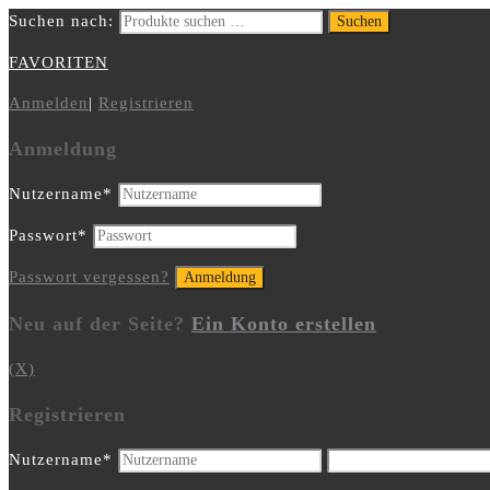
Suchen nach:
Suchen
FAVORITEN
Anmelden
|
Registrieren
Anmeldung
Nutzername
*
Passwort
*
Passwort vergessen?
Neu auf der Seite?
Ein Konto erstellen
(X)
Registrieren
Nutzername
*