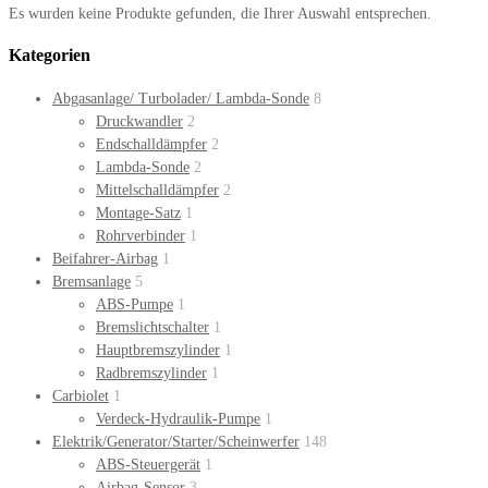
Es wurden keine Produkte gefunden, die Ihrer Auswahl entsprechen.
Kategorien
Abgasanlage/ Turbolader/ Lambda-Sonde
8
Druckwandler
2
Endschalldämpfer
2
Lambda-Sonde
2
Mittelschalldämpfer
2
Montage-Satz
1
Rohrverbinder
1
Beifahrer-Airbag
1
Bremsanlage
5
ABS-Pumpe
1
Bremslichtschalter
1
Hauptbremszylinder
1
Radbremszylinder
1
Carbiolet
1
Verdeck-Hydraulik-Pumpe
1
Elektrik/Generator/Starter/Scheinwerfer
148
ABS-Steuergerät
1
Airbag-Sensor
3