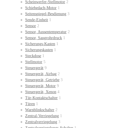
Scheinwerfer-Stellmotor
2
Schiebedach-Motor
1
Seitenspiegel-Besdienung
3
Sende-Einheit
1
Sensor
2
Sensor, Aussentemperatur
2
Sensor, Saugrohrdruck
1
Sicherungs-Kasten
1
Sicherungskasten
1
Steckdose
1
Stellmotor
5
Steuergerät
9
Steuergerät, Airbag
2
Steuergerät, Getriebe
3
Steuergerät, Motor
9
Steuergerät, Xenon
4
Tür-Kontaktschalter
1
Türen
1
Warnblinkschalter
2
Zentral-Verriegelung
1
Zentralverriegelung
3
Zentralverriegelungs-Schalter
1