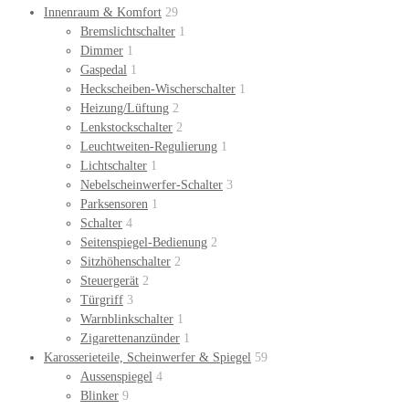
Innenraum & Komfort
29
Bremslichtschalter
1
Dimmer
1
Gaspedal
1
Heckscheiben-Wischerschalter
1
Heizung/Lüftung
2
Lenkstockschalter
2
Leuchtweiten-Regulierung
1
Lichtschalter
1
Nebelscheinwerfer-Schalter
3
Parksensoren
1
Schalter
4
Seitenspiegel-Bedienung
2
Sitzhöhenschalter
2
Steuergerät
2
Türgriff
3
Warnblinkschalter
1
Zigarettenanzünder
1
Karosserieteile, Scheinwerfer & Spiegel
59
Aussenspiegel
4
Blinker
9