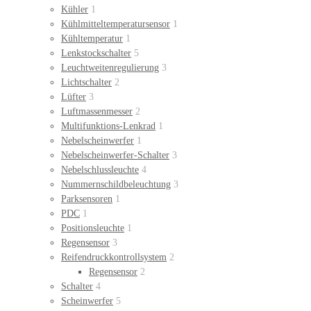
Kühler
1
Kühlmitteltemperatursensor
1
Kühltemperatur
1
Lenkstockschalter
5
Leuchtweitenregulierung
3
Lichtschalter
2
Lüfter
3
Luftmassenmesser
2
Multifunktions-Lenkrad
1
Nebelscheinwerfer
1
Nebelscheinwerfer-Schalter
3
Nebelschlussleuchte
4
Nummernschildbeleuchtung
3
Parksensoren
1
PDC
1
Positionsleuchte
1
Regensensor
3
Reifendruckkontrollsystem
2
Regensensor
2
Schalter
4
Scheinwerfer
5