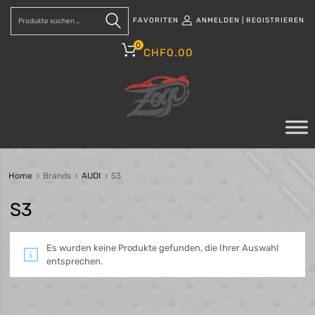
FAVORITEN
ANMELDEN
|
REGISTRIEREN
Suchen
0
CHF
0.00
Home
Brands
AUDI
S3
S3
Es wurden keine Produkte gefunden, die Ihrer Auswahl
entsprechen.