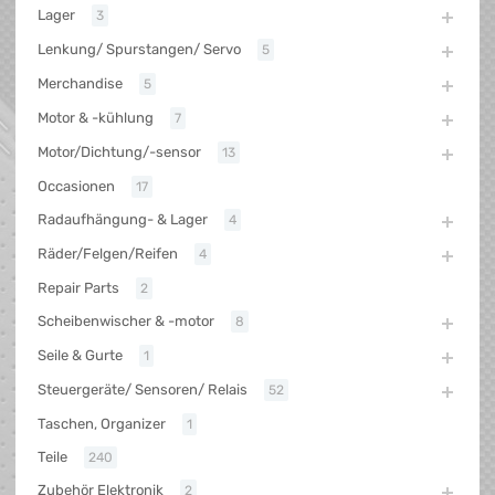
Lager
3
Lenkung/ Spurstangen/ Servo
5
Merchandise
5
Motor & -kühlung
7
Motor/Dichtung/-sensor
13
Occasionen
17
Radaufhängung- & Lager
4
Räder/Felgen/Reifen
4
Repair Parts
2
Scheibenwischer & -motor
8
Seile & Gurte
1
Steuergeräte/ Sensoren/ Relais
52
Taschen, Organizer
1
Teile
240
Zubehör Elektronik
2