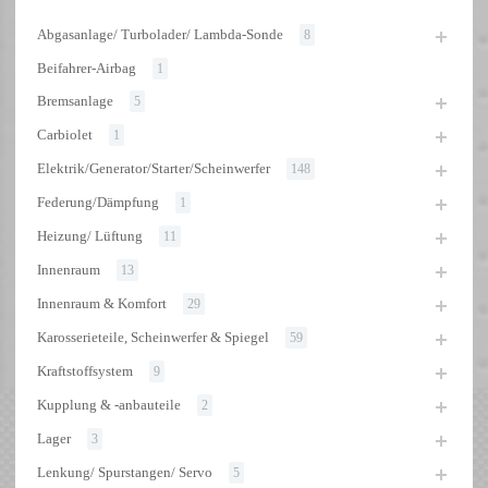
Abgasanlage/ Turbolader/ Lambda-Sonde
8
Beifahrer-Airbag
1
Bremsanlage
5
Carbiolet
1
Elektrik/Generator/Starter/Scheinwerfer
148
Federung/Dämpfung
1
Heizung/ Lüftung
11
Innenraum
13
Innenraum & Komfort
29
Karosserieteile, Scheinwerfer & Spiegel
59
Kraftstoffsystem
9
Kupplung & -anbauteile
2
Lager
3
Lenkung/ Spurstangen/ Servo
5