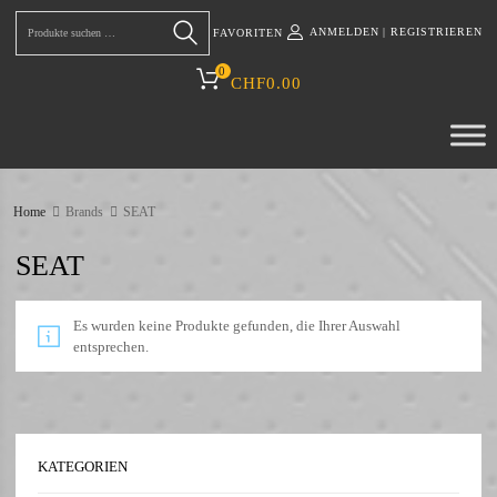
ANMELDEN
|
REGISTRIEREN
FAVORITEN
Suchen
0
CHF
0.00
Home
Brands
SEAT
SEAT
Es wurden keine Produkte gefunden, die Ihrer Auswahl
entsprechen.
KATEGORIEN