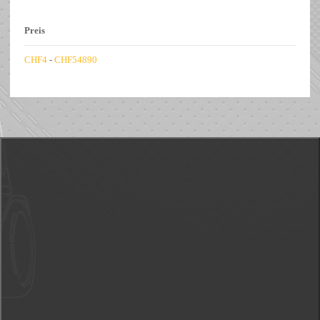
Preis
CHF
4
-
CHF
54890