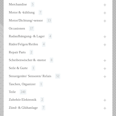
Merchandise
5
Motor & -kühlung
7
Motor/Dichtung/-sensor
13
Occasionen
17
Radaufhängung- & Lager
4
Räder/Felgen/Reifen
4
Repair Parts
2
Scheibenwischer & -motor
8
Seile & Gurte
1
Steuergeräte/ Sensoren/ Relais
52
Taschen, Organizer
1
Teile
240
Zubehör Elektronik
2
Zünd- & Glühanlage
7