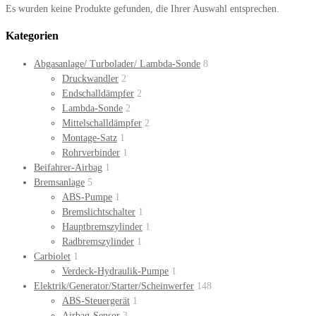
Es wurden keine Produkte gefunden, die Ihrer Auswahl entsprechen.
Kategorien
Abgasanlage/ Turbolader/ Lambda-Sonde
8
Druckwandler
2
Endschalldämpfer
2
Lambda-Sonde
2
Mittelschalldämpfer
2
Montage-Satz
1
Rohrverbinder
1
Beifahrer-Airbag
1
Bremsanlage
5
ABS-Pumpe
1
Bremslichtschalter
1
Hauptbremszylinder
1
Radbremszylinder
1
Carbiolet
1
Verdeck-Hydraulik-Pumpe
1
Elektrik/Generator/Starter/Scheinwerfer
148
ABS-Steuergerät
1
Airbag-Sensor
3