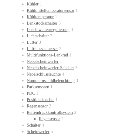
Kühler
1
Kühlmitteltemperatursensor
1
Kühltemperatur
1
Lenkstockschalter
5
Leuchtweitenregulierung
3
Lichtschalter
2
Lüfter
3
Luftmassenmesser
2
Multifunktions-Lenkrad
1
Nebelscheinwerfer
1
Nebelscheinwerfer-Schalter
3
Nebelschlussleuchte
4
Nummernschildbeleuchtung
3
Parksensoren
1
PDC
1
Positionsleuchte
1
Regensensor
3
Reifendruckkontrollsystem
2
Regensensor
2
Schalter
4
Scheinwerfer
5