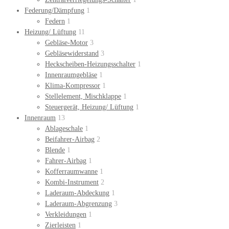
Federung/Dämpfung
1
Federn
1
Heizung/ Lüftung
11
Gebläse-Motor
3
Gebläsewiderstand
3
Heckscheiben-Heizungsschalter
1
Innenraumgebläse
1
Klima-Kompressor
1
Stellelement, Mischklappe
1
Steuergerät, Heizung/ Lüftung
1
Innenraum
13
Ablageschale
1
Beifahrer-Airbag
2
Blende
1
Fahrer-Airbag
1
Kofferraumwanne
1
Kombi-Instrument
2
Laderaum-Abdeckung
1
Laderaum-Abgrenzung
3
Verkleidungen
1
Zierleisten
1