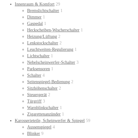
Innenraum & Komfort
29
Bremslichtschalter
1
Dimmer
1
Gaspedal
1
Heckscheiben-Wischerschalter
1
Heizung/Lüftung
2
Lenkstockschalter
2
Leuchtweiten-Regulierung
1
Lichtschalter
1
Nebelscheinwerfer-Schalter
3
Parksensoren
1
Schalter
4
Seitenspiegel-Bedienung
2
Sitzhöhenschalter
2
Steuergerät
2
Türgriff
3
Warnblinkschalter
1
Zigarettenanzünder
1
Karosserieteile, Scheinwerfer & Spiegel
59
Aussenspiegel
4
Blinker
9