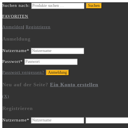
Suchen nach:
Suchen
FAVORITEN
Anmelden
|
Registrieren
Anmeldung
Nutzername
*
Passwort
*
Passwort vergessen?
Neu auf der Seite?
Ein Konto erstellen
(X)
Registrieren
Nutzername
*