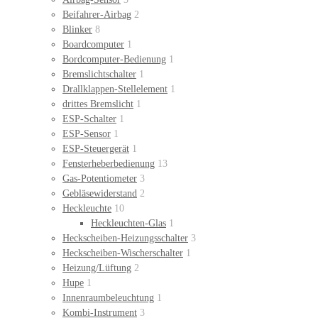
Beifahrer-Airbag
2
Blinker
8
Boardcomputer
1
Bordcomputer-Bedienung
1
Bremslichtschalter
1
Drallklappen-Stellelement
1
drittes Bremslicht
1
ESP-Schalter
1
ESP-Sensor
1
ESP-Steuergerät
1
Fensterheberbedienung
13
Gas-Potentiometer
3
Gebläsewiderstand
2
Heckleuchte
10
Heckleuchten-Glas
1
Heckscheiben-Heizungsschalter
3
Heckscheiben-Wischerschalter
1
Heizung/Lüftung
2
Hupe
1
Innenraumbeleuchtung
1
Kombi-Instrument
3