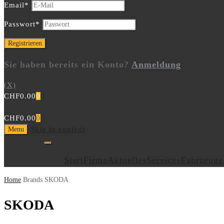
Email
*
Passwort
*
Sie haben bereits ein Konto?
Anmeldung
(X)
CHF
0.00
0
CHF
0.00
0
Skip to content
Menu
Start
Firma
Aktuelles
Services
Fahrzeuge
Home
Brands
SKODA
SKODA