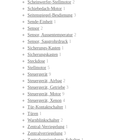
Scheinwerfer-Stellmotor
2
Schiebedach-Motor
1
Seitenspiegel-Besdienung
3
Sende-Einheit
1
Sensor
2
Sensor, Aussentemperatur
2
Sensor, Saugrohrdruck
1
Sicherungs-Kasten
1
Sicherungskasten
1
Steckdose
1
Stellmotor
5
Steuergerät
9
Steuergerät, Airbag
2
Steuergerät, Getriebe
3
Steuergerät, Motor
9
Steuergerät, Xenon
4
Tür-Kontaktschalter
1
Türen
1
Warnblinkschalter
2
Zentral-Verriegelung
1
Zentralverriegelung
3
Zentralverriegelungs-Schalter
1