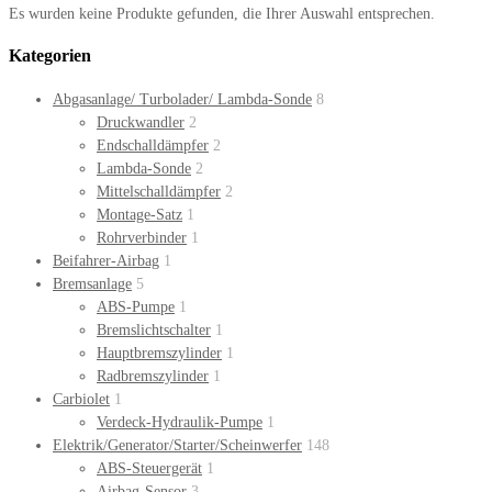
Es wurden keine Produkte gefunden, die Ihrer Auswahl entsprechen.
Kategorien
Abgasanlage/ Turbolader/ Lambda-Sonde
8
Druckwandler
2
Endschalldämpfer
2
Lambda-Sonde
2
Mittelschalldämpfer
2
Montage-Satz
1
Rohrverbinder
1
Beifahrer-Airbag
1
Bremsanlage
5
ABS-Pumpe
1
Bremslichtschalter
1
Hauptbremszylinder
1
Radbremszylinder
1
Carbiolet
1
Verdeck-Hydraulik-Pumpe
1
Elektrik/Generator/Starter/Scheinwerfer
148
ABS-Steuergerät
1
Airbag-Sensor
3