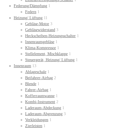
Federung/Dämpfung
1
Federn
1
Heizung/ Lüftung
11
Gebläse-Motor
3
Gebläsewiderstand
3
Heckscheiben-Heizungsschalter
1
Innenraumgebläse
1
Klima-Kompressor
1
Stellelement, Mischklappe
1
Steuergerät, Heizung/ Lüftung
1
Innenraum
13
Ablageschale
1
Beifahrer-Airbag
2
Blende
1
Fahrer-Airbag
1
Kofferraumwanne
1
Kombi-Instrument
2
Laderaum-Abdeckung
1
Laderaum-Abgrenzung
3
Verkleidungen
1
Zierleisten
1