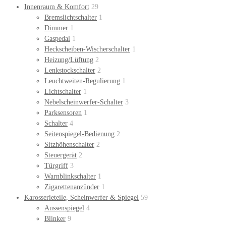
Innenraum & Komfort
29
Bremslichtschalter
1
Dimmer
1
Gaspedal
1
Heckscheiben-Wischerschalter
1
Heizung/Lüftung
2
Lenkstockschalter
2
Leuchtweiten-Regulierung
1
Lichtschalter
1
Nebelscheinwerfer-Schalter
3
Parksensoren
1
Schalter
4
Seitenspiegel-Bedienung
2
Sitzhöhenschalter
2
Steuergerät
2
Türgriff
3
Warnblinkschalter
1
Zigarettenanzünder
1
Karosserieteile, Scheinwerfer & Spiegel
59
Aussenspiegel
4
Blinker
9