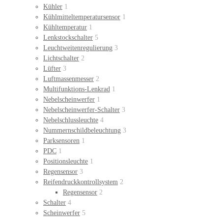
Kühler
1
Kühlmitteltemperatursensor
1
Kühltemperatur
1
Lenkstockschalter
5
Leuchtweitenregulierung
3
Lichtschalter
2
Lüfter
3
Luftmassenmesser
2
Multifunktions-Lenkrad
1
Nebelscheinwerfer
1
Nebelscheinwerfer-Schalter
3
Nebelschlussleuchte
4
Nummernschildbeleuchtung
3
Parksensoren
1
PDC
1
Positionsleuchte
1
Regensensor
3
Reifendruckkontrollsystem
2
Regensensor
2
Schalter
4
Scheinwerfer
5