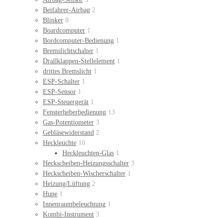
Beifahrer-Airbag
2
Blinker
8
Boardcomputer
1
Bordcomputer-Bedienung
1
Bremslichtschalter
1
Drallklappen-Stellelement
1
drittes Bremslicht
1
ESP-Schalter
1
ESP-Sensor
1
ESP-Steuergerät
1
Fensterheberbedienung
13
Gas-Potentiometer
3
Gebläsewiderstand
2
Heckleuchte
10
Heckleuchten-Glas
1
Heckscheiben-Heizungsschalter
3
Heckscheiben-Wischerschalter
1
Heizung/Lüftung
2
Hupe
1
Innenraumbeleuchtung
1
Kombi-Instrument
3