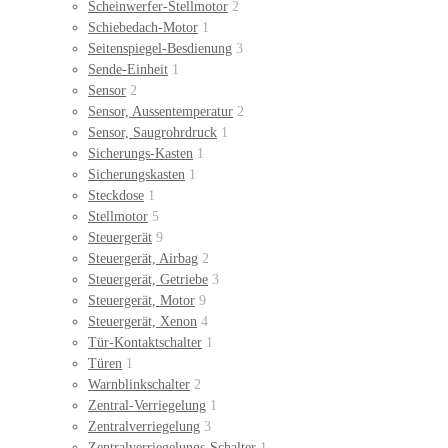
Scheinwerfer-Stellmotor
2
Schiebedach-Motor
1
Seitenspiegel-Besdienung
3
Sende-Einheit
1
Sensor
2
Sensor, Aussentemperatur
2
Sensor, Saugrohrdruck
1
Sicherungs-Kasten
1
Sicherungskasten
1
Steckdose
1
Stellmotor
5
Steuergerät
9
Steuergerät, Airbag
2
Steuergerät, Getriebe
3
Steuergerät, Motor
9
Steuergerät, Xenon
4
Tür-Kontaktschalter
1
Türen
1
Warnblinkschalter
2
Zentral-Verriegelung
1
Zentralverriegelung
3
Zentralverriegelungs-Schalter
1