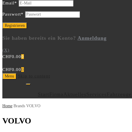
Email
*
Passwort
*
Sie haben bereits ein Konto?
Anmeldung
(X)
CHF
0.00
0
CHF
0.00
0
Skip to content
Menu
Start
Firma
Aktuelles
Services
Fahrzeuge
Home
Brands
VOLVO
VOLVO