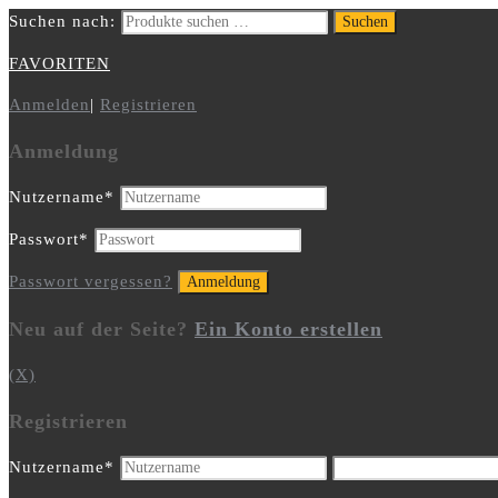
Suchen nach:
Suchen
FAVORITEN
Anmelden
|
Registrieren
Anmeldung
Nutzername
*
Passwort
*
Passwort vergessen?
Neu auf der Seite?
Ein Konto erstellen
(X)
Registrieren
Nutzername
*