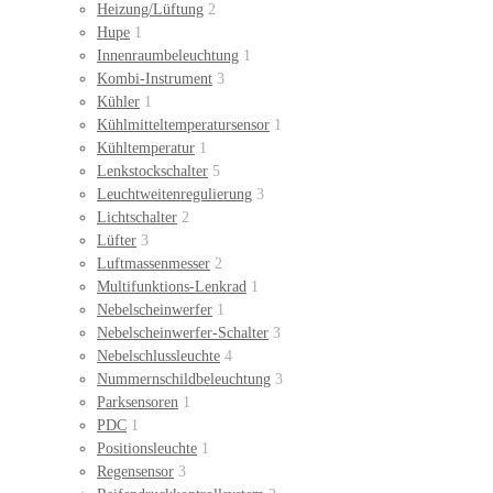
Heizung/Lüftung
2
Hupe
1
Innenraumbeleuchtung
1
Kombi-Instrument
3
Kühler
1
Kühlmitteltemperatursensor
1
Kühltemperatur
1
Lenkstockschalter
5
Leuchtweitenregulierung
3
Lichtschalter
2
Lüfter
3
Luftmassenmesser
2
Multifunktions-Lenkrad
1
Nebelscheinwerfer
1
Nebelscheinwerfer-Schalter
3
Nebelschlussleuchte
4
Nummernschildbeleuchtung
3
Parksensoren
1
PDC
1
Positionsleuchte
1
Regensensor
3