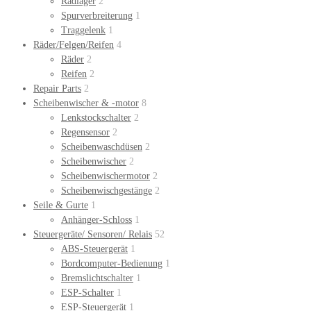
Radlager
2
Spurverbreiterung
1
Traggelenk
1
Räder/Felgen/Reifen
4
Räder
2
Reifen
2
Repair Parts
2
Scheibenwischer & -motor
8
Lenkstockschalter
2
Regensensor
2
Scheibenwaschdüsen
2
Scheibenwischer
2
Scheibenwischermotor
2
Scheibenwischgestänge
2
Seile & Gurte
1
Anhänger-Schloss
1
Steuergeräte/ Sensoren/ Relais
52
ABS-Steuergerät
1
Bordcomputer-Bedienung
1
Bremslichtschalter
1
ESP-Schalter
1
ESP-Steuergerät
1