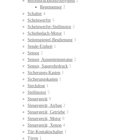
Reifendruckkontrollsystem
2
Regensensor
2
Schalter
4
Scheinwerfer
5
Scheinwerfer-Stellmotor
2
Schiebedach-Motor
1
Seitenspiegel-Besdienung
3
Sende-Einheit
1
Sensor
2
Sensor, Aussentemperatur
2
Sensor, Saugrohrdruck
1
Sicherungs-Kasten
1
Sicherungskasten
1
Steckdose
1
Stellmotor
5
Steuergerät
9
Steuergerät, Airbag
2
Steuergerät, Getriebe
3
Steuergerät, Motor
9
Steuergerät, Xenon
4
Tür-Kontaktschalter
1
Türen
1