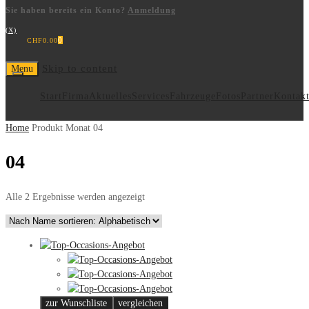
Sie haben bereits ein Konto?
Anmeldung
(X)
0
CHF
0.00
Skip to content
Menu
Start
Firma
Aktuelles
Services
Fahrzeuge
Fotos
Partner
Kontak
Home
Produkt Monat
04
04
Alle 2 Ergebnisse werden angezeigt
zur Wunschliste
vergleichen