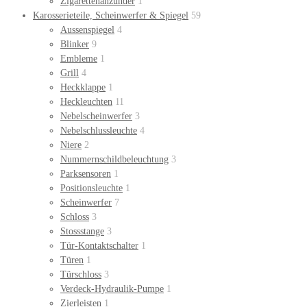
Zigarettenanzünder
1
Karosserieteile, Scheinwerfer & Spiegel
59
Aussenspiegel
4
Blinker
9
Embleme
1
Grill
4
Heckklappe
1
Heckleuchten
11
Nebelscheinwerfer
3
Nebelschlussleuchte
4
Niere
2
Nummernschildbeleuchtung
3
Parksensoren
1
Positionsleuchte
1
Scheinwerfer
7
Schloss
3
Stossstange
3
Tür-Kontaktschalter
1
Türen
1
Türschloss
3
Verdeck-Hydraulik-Pumpe
1
Zierleisten
1