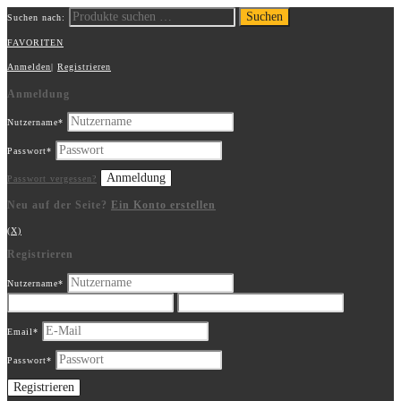
Suchen
Suchen nach:
FAVORITEN
Anmelden
|
Registrieren
Anmeldung
Nutzername
*
Passwort
*
Passwort vergessen?
Neu auf der Seite?
Ein Konto erstellen
(X)
Registrieren
Nutzername
*
Email
*
Passwort
*