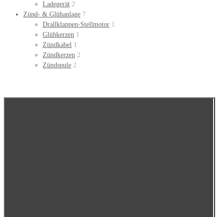
Ladegerät
2
Zünd- & Glühanlage
7
Drallklappen-Stellmotor
1
Glühkerzen
1
Zündkabel
1
Zündkerzen
2
Zündspule
2