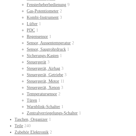
Fensterheberbedienung
9
Gas-Potentiometer
2
Kombi-Instrument
3
Lüfter
1
PDC
1
Regensensor
1
Sensor, Aussentemperatur
2
Sensor, Saugrohrdruck
1
Sicherungs-Kasten
1
Steuergerät
3
Steuergerät, Airbag
3
Steuergerät, Getriebe
3
Steuergerät, Motor
11
Steuergerät, Xenon
3
Temperatursensor
2
Türen
1
Warnblink-Schalter
1
Zentralverriegelungs-Schalter
1
Taschen, Organizer
1
Teile
240
Zubehör Elektronik
2