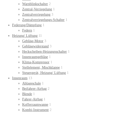
Warnblinkschalter
2
Zentral-Verriegelung
1
Zentralverriegelung
3
Zentralverriegelungs-Schalter
1
Federung/Dämpfung
1
Federn
1
Heizung/ Lüftung
11
Gebläse-Motor
3
Gebläsewiderstand
3
Heckscheiben-Heizungsschalter
1
Innenraumgebläse
1
Klima-Kompressor
1
Stellelement, Mischklappe
1
Steuergerät, Heizung/ Lüftung
1
Innenraum
13
Ablageschale
1
Beifahrer-Airbag
2
Blende
1
Fahrer-Airbag
1
Kofferraumwanne
1
Kombi-Instrument
2