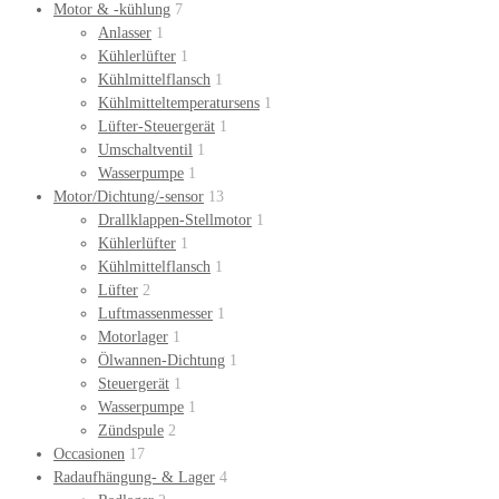
Motor & -kühlung
7
Anlasser
1
Kühlerlüfter
1
Kühlmittelflansch
1
Kühlmitteltemperatursens
1
Lüfter-Steuergerät
1
Umschaltventil
1
Wasserpumpe
1
Motor/Dichtung/-sensor
13
Drallklappen-Stellmotor
1
Kühlerlüfter
1
Kühlmittelflansch
1
Lüfter
2
Luftmassenmesser
1
Motorlager
1
Ölwannen-Dichtung
1
Steuergerät
1
Wasserpumpe
1
Zündspule
2
Occasionen
17
Radaufhängung- & Lager
4