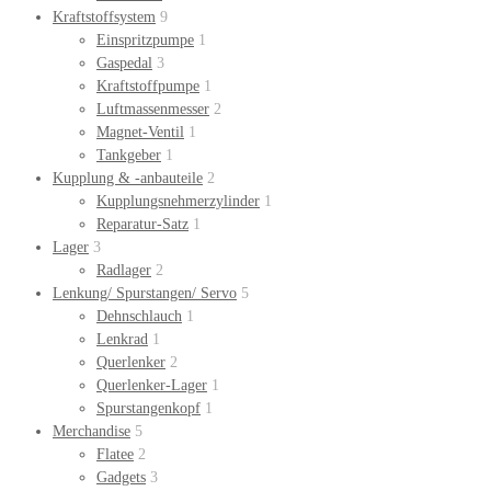
Kraftstoffsystem
9
Einspritzpumpe
1
Gaspedal
3
Kraftstoffpumpe
1
Luftmassenmesser
2
Magnet-Ventil
1
Tankgeber
1
Kupplung & -anbauteile
2
Kupplungsnehmerzylinder
1
Reparatur-Satz
1
Lager
3
Radlager
2
Lenkung/ Spurstangen/ Servo
5
Dehnschlauch
1
Lenkrad
1
Querlenker
2
Querlenker-Lager
1
Spurstangenkopf
1
Merchandise
5
Flatee
2
Gadgets
3