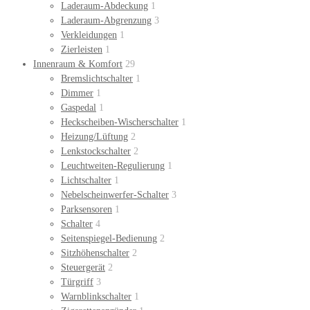
Laderaum-Abdeckung
1
Laderaum-Abgrenzung
3
Verkleidungen
1
Zierleisten
1
Innenraum & Komfort
29
Bremslichtschalter
1
Dimmer
1
Gaspedal
1
Heckscheiben-Wischerschalter
1
Heizung/Lüftung
2
Lenkstockschalter
2
Leuchtweiten-Regulierung
1
Lichtschalter
1
Nebelscheinwerfer-Schalter
3
Parksensoren
1
Schalter
4
Seitenspiegel-Bedienung
2
Sitzhöhenschalter
2
Steuergerät
2
Türgriff
3
Warnblinkschalter
1