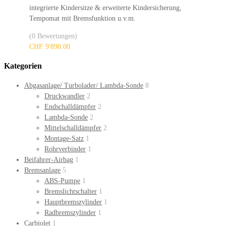
integrierte Kindersitze & erweiterte Kindersicherung,
Tempomat mit Bremsfunktion u.v.m.
(0 Bewertungen)
CHF
9'890.00
Kategorien
Abgasanlage/ Turbolader/ Lambda-Sonde
8
Druckwandler
2
Endschalldämpfer
2
Lambda-Sonde
2
Mittelschalldämpfer
2
Montage-Satz
1
Rohrverbinder
1
Beifahrer-Airbag
1
Bremsanlage
5
ABS-Pumpe
1
Bremslichtschalter
1
Hauptbremszylinder
1
Radbremszylinder
1
Carbiolet
1