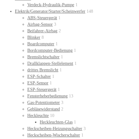
Verdeck-Hydraulik-Pumpe
1
Elektrik/Generator/Starter/Scheinwerfer
148
ABS-Steuergerät
1
Airbag-Sensor
3
Beifahrer-Airbag
2
Blinker
8
Boardcomputer
1
Bordcomputer-Bedienung
1
Bremslichtschalter
1
Drallklappen-Stellelement
1
drittes Bremslicht
1
ESP-Schalter
1
ESP-Sensor
1
ESP-Steuergerät
1
Fensterheberbedienung
13
Gas-Potentiometer
3
Gebläsewiderstand
2
Heckleuchte
10
Heckleuchten-Glas
1
Heckscheiben-Heizungsschalter
3
Heckscheiben-Wischerschalter
1