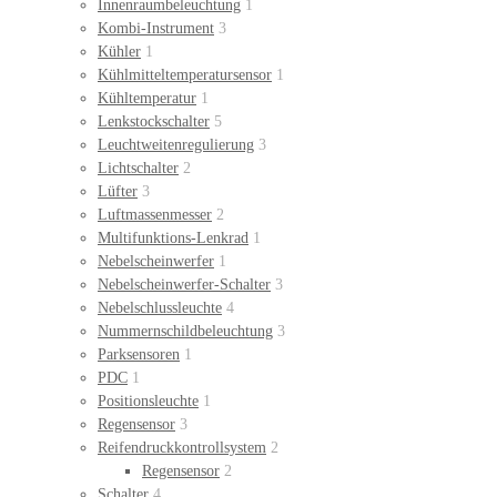
Innenraumbeleuchtung
1
Kombi-Instrument
3
Kühler
1
Kühlmitteltemperatursensor
1
Kühltemperatur
1
Lenkstockschalter
5
Leuchtweitenregulierung
3
Lichtschalter
2
Lüfter
3
Luftmassenmesser
2
Multifunktions-Lenkrad
1
Nebelscheinwerfer
1
Nebelscheinwerfer-Schalter
3
Nebelschlussleuchte
4
Nummernschildbeleuchtung
3
Parksensoren
1
PDC
1
Positionsleuchte
1
Regensensor
3
Reifendruckkontrollsystem
2
Regensensor
2
Schalter
4