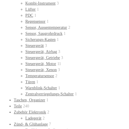
Kombi-Instrument
3
Lüfter
1
PDC
1
Regensensor
1
Sensor, Aussentemperatur
2
Sensor, Saugrohrdruck
1
Sicherungs-Kasten
1
Steuergerät
3
Steuergerät, Airbag
3
Steuergerät, Getriebe
3
Steuergerät, Motor
11
Steuergerät, Xenon
3
Temperatursensor
2
Türen
1
Warnblink-Schalter
1
Zentralverriegelungs-Schalter
1
Taschen, Organizer
1
Teile
240
Zubehör Elektronik
2
Ladegerät
2
Zünd- & Glühanlage
7