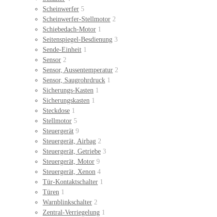
Scheinwerfer
5
Scheinwerfer-Stellmotor
2
Schiebedach-Motor
1
Seitenspiegel-Besdienung
3
Sende-Einheit
1
Sensor
2
Sensor, Aussentemperatur
2
Sensor, Saugrohrdruck
1
Sicherungs-Kasten
1
Sicherungskasten
1
Steckdose
1
Stellmotor
5
Steuergerät
9
Steuergerät, Airbag
2
Steuergerät, Getriebe
3
Steuergerät, Motor
9
Steuergerät, Xenon
4
Tür-Kontaktschalter
1
Türen
1
Warnblinkschalter
2
Zentral-Verriegelung
1