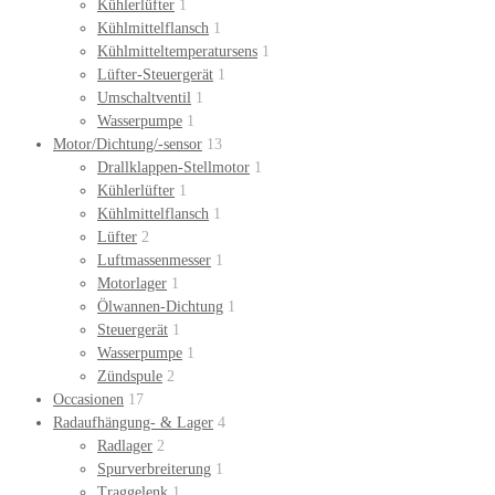
Kühlerlüfter
1
Kühlmittelflansch
1
Kühlmitteltemperatursens
1
Lüfter-Steuergerät
1
Umschaltventil
1
Wasserpumpe
1
Motor/Dichtung/-sensor
13
Drallklappen-Stellmotor
1
Kühlerlüfter
1
Kühlmittelflansch
1
Lüfter
2
Luftmassenmesser
1
Motorlager
1
Ölwannen-Dichtung
1
Steuergerät
1
Wasserpumpe
1
Zündspule
2
Occasionen
17
Radaufhängung- & Lager
4
Radlager
2
Spurverbreiterung
1
Traggelenk
1