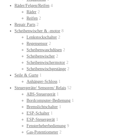
Räder/Felgen/Reifen
4
Räder
2
Reifen
2
Repair Parts
2
Scheibenwischer & -motor
8
Lenkstockschalter
2
Regensensor
2
Scheibenwaschdüsen
2
Scheibenwischer
2
Scheibenwischermotor
2
Scheibenwischgestänge
2
Seile & Gurte
1
Anhänger-Schloss
1
Steuergeräte/ Sensoren/ Relais
52
ABS-Steuergerät
1
Bordcomputer-Bedienung
1
Bremslichtschalter
1
ESP-Schalter
1
ESP-Steuergerät
1
Fensterheberbedienung
9
Gas-Potentiometer
2