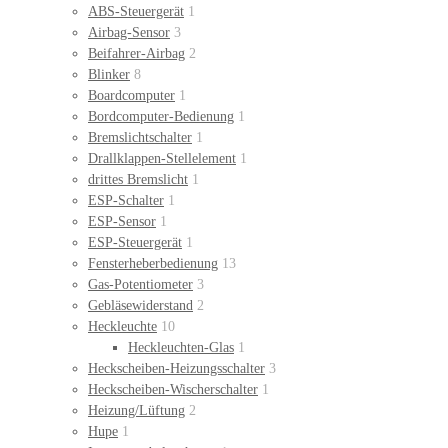
ABS-Steuergerät
1
Airbag-Sensor
3
Beifahrer-Airbag
2
Blinker
8
Boardcomputer
1
Bordcomputer-Bedienung
1
Bremslichtschalter
1
Drallklappen-Stellelement
1
drittes Bremslicht
1
ESP-Schalter
1
ESP-Sensor
1
ESP-Steuergerät
1
Fensterheberbedienung
13
Gas-Potentiometer
3
Gebläsewiderstand
2
Heckleuchte
10
Heckleuchten-Glas
1
Heckscheiben-Heizungsschalter
3
Heckscheiben-Wischerschalter
1
Heizung/Lüftung
2
Hupe
1