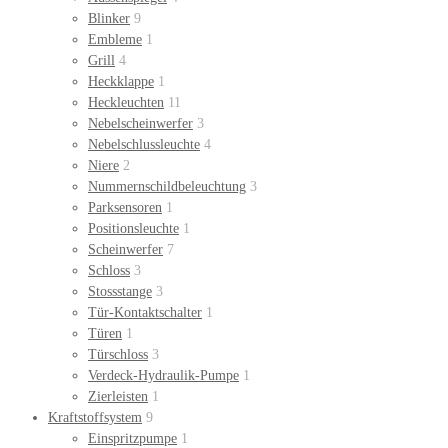
Blinker
9
Embleme
1
Grill
4
Heckklappe
1
Heckleuchten
11
Nebelscheinwerfer
3
Nebelschlussleuchte
4
Niere
2
Nummernschildbeleuchtung
3
Parksensoren
1
Positionsleuchte
1
Scheinwerfer
7
Schloss
3
Stossstange
3
Tür-Kontaktschalter
1
Türen
1
Türschloss
3
Verdeck-Hydraulik-Pumpe
1
Zierleisten
1
Kraftstoffsystem
9
Einspritzpumpe
1