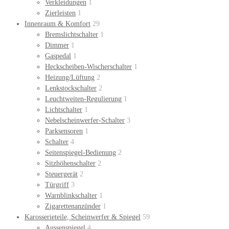
Verkleidungen
1
Zierleisten
1
Innenraum & Komfort
29
Bremslichtschalter
1
Dimmer
1
Gaspedal
1
Heckscheiben-Wischerschalter
1
Heizung/Lüftung
2
Lenkstockschalter
2
Leuchtweiten-Regulierung
1
Lichtschalter
1
Nebelscheinwerfer-Schalter
3
Parksensoren
1
Schalter
4
Seitenspiegel-Bedienung
2
Sitzhöhenschalter
2
Steuergerät
2
Türgriff
3
Warnblinkschalter
1
Zigarettenanzünder
1
Karosserieteile, Scheinwerfer & Spiegel
59
Aussenspiegel
4