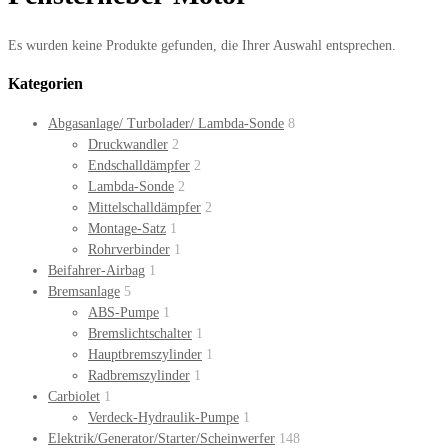
Es wurden keine Produkte gefunden, die Ihrer Auswahl entsprechen.
Kategorien
Abgasanlage/ Turbolader/ Lambda-Sonde
8
Druckwandler
2
Endschalldämpfer
2
Lambda-Sonde
2
Mittelschalldämpfer
2
Montage-Satz
1
Rohrverbinder
1
Beifahrer-Airbag
1
Bremsanlage
5
ABS-Pumpe
1
Bremslichtschalter
1
Hauptbremszylinder
1
Radbremszylinder
1
Carbiolet
1
Verdeck-Hydraulik-Pumpe
1
Elektrik/Generator/Starter/Scheinwerfer
148