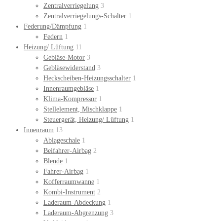
Zentralverriegelung
3
Zentralverriegelungs-Schalter
1
Federung/Dämpfung
1
Federn
1
Heizung/ Lüftung
11
Gebläse-Motor
3
Gebläsewiderstand
3
Heckscheiben-Heizungsschalter
1
Innenraumgebläse
1
Klima-Kompressor
1
Stellelement, Mischklappe
1
Steuergerät, Heizung/ Lüftung
1
Innenraum
13
Ablageschale
1
Beifahrer-Airbag
2
Blende
1
Fahrer-Airbag
1
Kofferraumwanne
1
Kombi-Instrument
2
Laderaum-Abdeckung
1
Laderaum-Abgrenzung
3