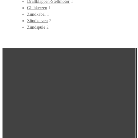
Drallklappen-Stellmotor
1
Glühkerzen
1
Zündkabel
1
Zündkerzen
2
Zündspule
2