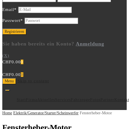
Email
*
Passwort
*
Sie haben bereits ein Konto?
Anmeldung
(X)
CHF
0.00
0
CHF
0.00
0
Skip to content
Menu
Start
Firma
Aktuelles
Services
Fahrzeuge
Fotos
Partner
Kontak
Home
Elektrik/Generator/Starter/Scheinwerfer
Fensterheber-Motor
Fensterheber-Motor