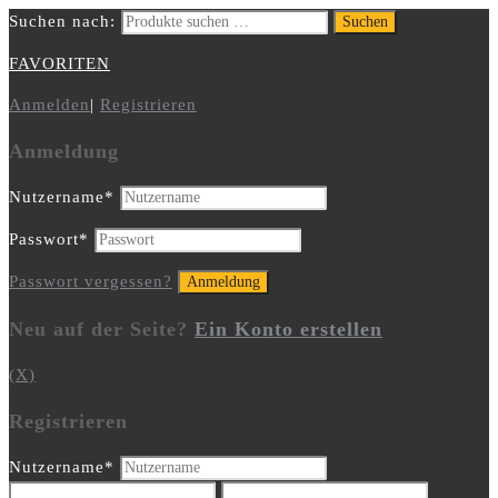
Suchen nach:
Suchen
FAVORITEN
Anmelden
|
Registrieren
Anmeldung
Nutzername
*
Passwort
*
Passwort vergessen?
Neu auf der Seite?
Ein Konto erstellen
(X)
Registrieren
Nutzername
*