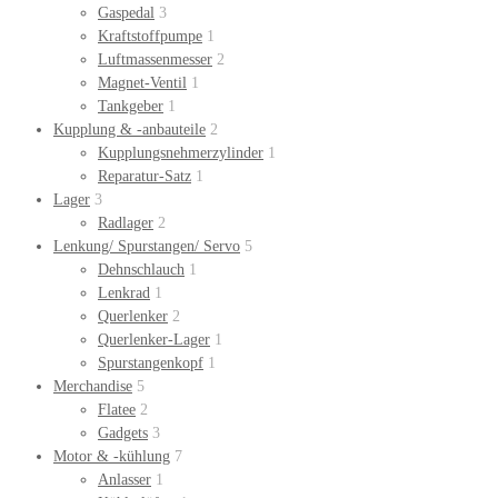
Gaspedal
3
Kraftstoffpumpe
1
Luftmassenmesser
2
Magnet-Ventil
1
Tankgeber
1
Kupplung & -anbauteile
2
Kupplungsnehmerzylinder
1
Reparatur-Satz
1
Lager
3
Radlager
2
Lenkung/ Spurstangen/ Servo
5
Dehnschlauch
1
Lenkrad
1
Querlenker
2
Querlenker-Lager
1
Spurstangenkopf
1
Merchandise
5
Flatee
2
Gadgets
3
Motor & -kühlung
7
Anlasser
1