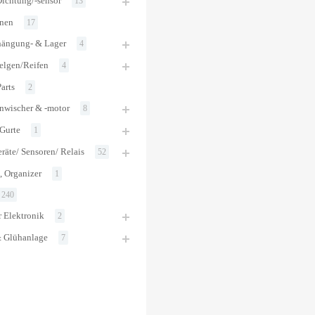
ichtung/-sensor
13
onen
17
ängung- & Lager
4
elgen/Reifen
4
arts
2
nwischer & -motor
8
 Gurte
1
räte/ Sensoren/ Relais
52
, Organizer
1
240
 Elektronik
2
 Glühanlage
7