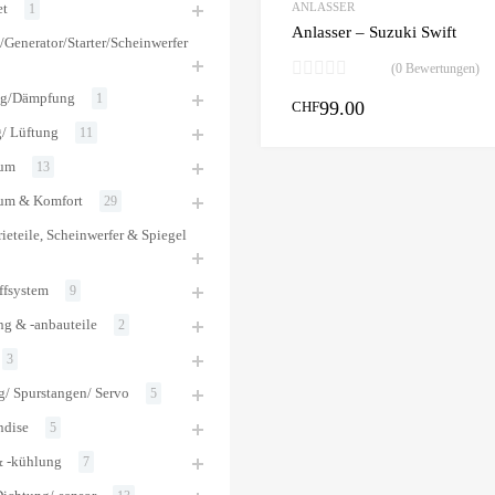
ANLASSER
et
1
Anlasser – Suzuki Swift
/Generator/Starter/Scheinwerfer
(0 Bewertungen)
ng/Dämpfung
1
99.00
CHF
/ Lüftung
11
aum
13
um & Komfort
29
ieteile, Scheinwerfer & Spiegel
ffsystem
9
g & -anbauteile
2
3
/ Spurstangen/ Servo
5
ndise
5
 -kühlung
7