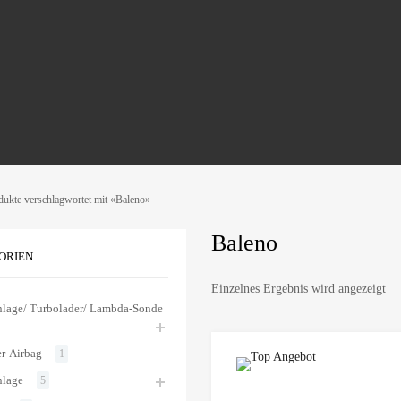
dukte verschlagwortet mit «Baleno»
Baleno
ORIEN
Einzelnes Ergebnis wird angezeigt
lage/ Turbolader/ Lambda-Sonde
er-Airbag
1
nlage
5