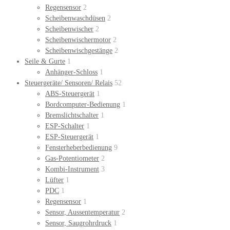
Regensensor
2
Scheibenwaschdüsen
2
Scheibenwischer
2
Scheibenwischermotor
2
Scheibenwischgestänge
2
Seile & Gurte
1
Anhänger-Schloss
1
Steuergeräte/ Sensoren/ Relais
52
ABS-Steuergerät
1
Bordcomputer-Bedienung
1
Bremslichtschalter
1
ESP-Schalter
1
ESP-Steuergerät
1
Fensterheberbedienung
9
Gas-Potentiometer
2
Kombi-Instrument
3
Lüfter
1
PDC
1
Regensensor
1
Sensor, Aussentemperatur
2
Sensor, Saugrohrdruck
1