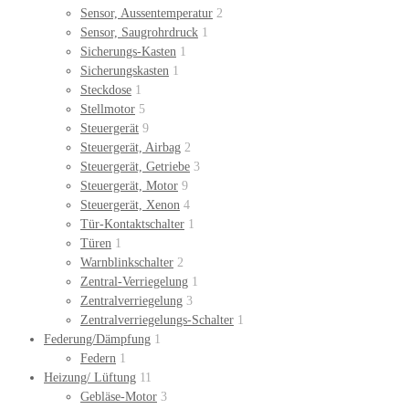
Sensor, Aussentemperatur
2
Sensor, Saugrohrdruck
1
Sicherungs-Kasten
1
Sicherungskasten
1
Steckdose
1
Stellmotor
5
Steuergerät
9
Steuergerät, Airbag
2
Steuergerät, Getriebe
3
Steuergerät, Motor
9
Steuergerät, Xenon
4
Tür-Kontaktschalter
1
Türen
1
Warnblinkschalter
2
Zentral-Verriegelung
1
Zentralverriegelung
3
Zentralverriegelungs-Schalter
1
Federung/Dämpfung
1
Federn
1
Heizung/ Lüftung
11
Gebläse-Motor
3