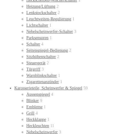
Heckscheiben-Wischerschalter
1
Heizung/Lüftung
2
Lenkstockschalter
2
Leuchtweiten-Regulierung
1
Lichtschalter
1
Nebelscheinwerfer-Schalter
3
Parksensoren
1
Schalter
4
Seitenspiegel-Bedienung
2
Sitzhöhenschalter
2
Steuergerät
2
Türgriff
3
Warnblinkschalter
1
Zigarettenanzünder
1
Karosserieteile, Scheinwerfer & Spiegel
59
Aussenspiegel
4
Blinker
9
Embleme
1
Grill
4
Heckklappe
1
Heckleuchten
11
Nebelscheinwerfer
3