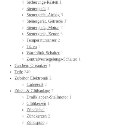
Sicherungs-Kasten
1
Steuergerät
3
Steuergerät, Airbag
3
Steuergerät, Getriebe
3
Steuergerät, Motor
11
Steuergerät, Xenon
3
Temperatursensor
2
Türen
1
Warnblink-Schalter
1
Zentralverriegelungs-Schalter
1
Taschen, Organizer
1
Teile
240
Zubehör Elektronik
2
Ladegerät
2
Zünd- & Glühanlage
7
Drallklappen-Stellmotor
1
Glühkerzen
1
Zündkabel
1
Zündkerzen
2
Zündspule
2