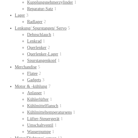
Kupplungsnehmerzylinder
1
Reparatur-Satz
1
Lager
3
Radlager
2
Lenkung/ Spurstangen/ Servo
5
Dehnschlauch
1
Lenkrad
1
Querlenker
2
Querlenker-Lager
1
Spurstangenkopf
1
Merchandise
5
Flatee
2
Gadgets
3
Motor & -kühlung
7
Anlasser
1
Kühlerlüfter
1
Kühlmittelflansch
1
Kühlmitteltemperatursens
1
Lüfter-Steuergerät
1
Umschaltventil
1
Wasserpumpe
1