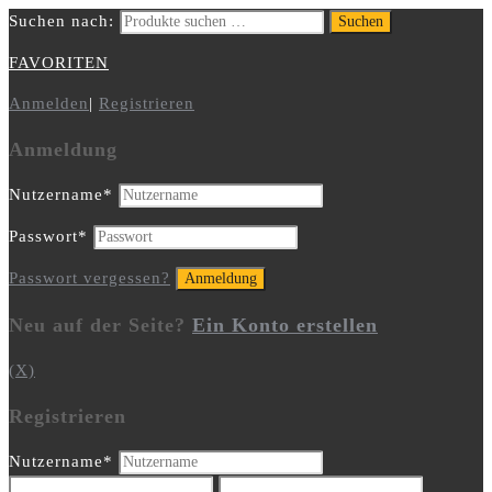
Suchen nach:
Suchen
FAVORITEN
Anmelden
|
Registrieren
Anmeldung
Nutzername
*
Passwort
*
Passwort vergessen?
Neu auf der Seite?
Ein Konto erstellen
(X)
Registrieren
Nutzername
*