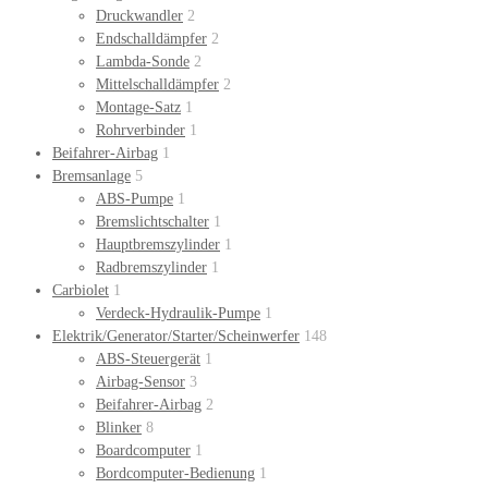
Druckwandler
2
Endschalldämpfer
2
Lambda-Sonde
2
Mittelschalldämpfer
2
Montage-Satz
1
Rohrverbinder
1
Beifahrer-Airbag
1
Bremsanlage
5
ABS-Pumpe
1
Bremslichtschalter
1
Hauptbremszylinder
1
Radbremszylinder
1
Carbiolet
1
Verdeck-Hydraulik-Pumpe
1
Elektrik/Generator/Starter/Scheinwerfer
148
ABS-Steuergerät
1
Airbag-Sensor
3
Beifahrer-Airbag
2
Blinker
8
Boardcomputer
1
Bordcomputer-Bedienung
1