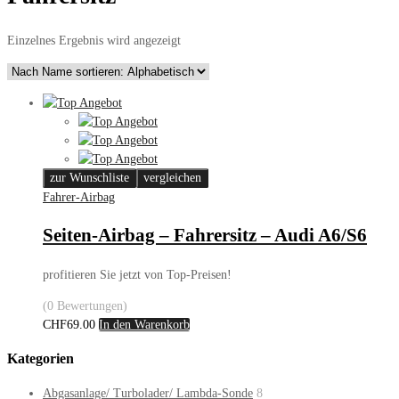
Einzelnes Ergebnis wird angezeigt
zur Wunschliste
vergleichen
Fahrer-Airbag
Seiten-Airbag – Fahrersitz – Audi A6/S6
profitieren Sie jetzt von Top-Preisen!
(0 Bewertungen)
CHF
69.00
In den Warenkorb
Kategorien
Abgasanlage/ Turbolader/ Lambda-Sonde
8