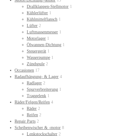
Motor/Dichtung/-sensor
13
Drallklappen-Stellmotor
1
Kühlerlüfter
1
Kühlmittelflansch
1
Lüfter
2
Luftmassenmesser
1
Motorlager
1
Ölwannen-Dichtung
1
Steuergerät
1
Wasserpumpe
1
Zündspule
2
Occasionen
17
Radaufhängung- & Lager
4
Radlager
2
Spurverbreiterung
1
Traggelenk
1
Räder/Felgen/Reifen
4
Räder
2
Reifen
2
Repair Parts
2
Scheibenwischer & -motor
8
Lenkstockschalter
2