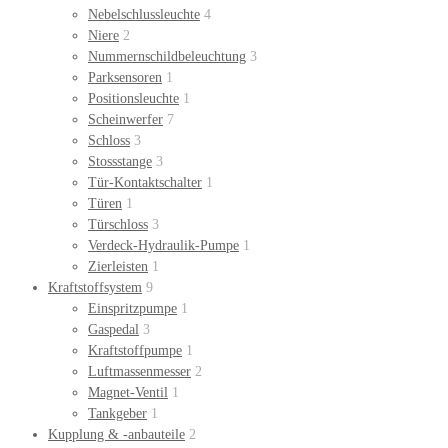
Nebelschlussleuchte
4
Niere
2
Nummernschildbeleuchtung
3
Parksensoren
1
Positionsleuchte
1
Scheinwerfer
7
Schloss
3
Stossstange
3
Tür-Kontaktschalter
1
Türen
1
Türschloss
3
Verdeck-Hydraulik-Pumpe
1
Zierleisten
1
Kraftstoffsystem
9
Einspritzpumpe
1
Gaspedal
3
Kraftstoffpumpe
1
Luftmassenmesser
2
Magnet-Ventil
1
Tankgeber
1
Kupplung & -anbauteile
2