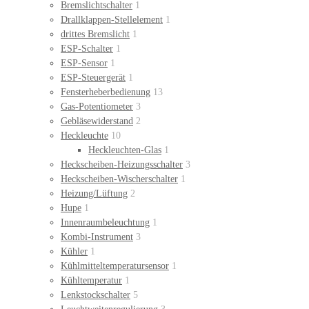
Bremslichtschalter
1
Drallklappen-Stellelement
1
drittes Bremslicht
1
ESP-Schalter
1
ESP-Sensor
1
ESP-Steuergerät
1
Fensterheberbedienung
13
Gas-Potentiometer
3
Gebläsewiderstand
2
Heckleuchte
10
Heckleuchten-Glas
1
Heckscheiben-Heizungsschalter
3
Heckscheiben-Wischerschalter
1
Heizung/Lüftung
2
Hupe
1
Innenraumbeleuchtung
1
Kombi-Instrument
3
Kühler
1
Kühlmitteltemperatursensor
1
Kühltemperatur
1
Lenkstockschalter
5