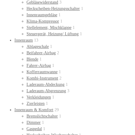
Gebläsewiderstand
3
Heckscheiben-Heizungsschalter
1
Innenraumgebläse
1
Klima-Kompressor
1
Stellelement, Mischklappe
1
Steuergerät, Heizung/ Lüftung
1
Innenraum
13
Ablageschale
1
Beifahrer-Airbag
2
Blende
1
Fahrer-Airbag
1
Kofferraumwanne
1
Kombi-Instrument
2
Laderaum-Abdeckung
1
Laderaum-Abgrenzung
3
Verkleidungen
1
Zierleisten
1
Innenraum & Komfort
29
Bremslichtschalter
1
Dimmer
1
Gaspedal
1