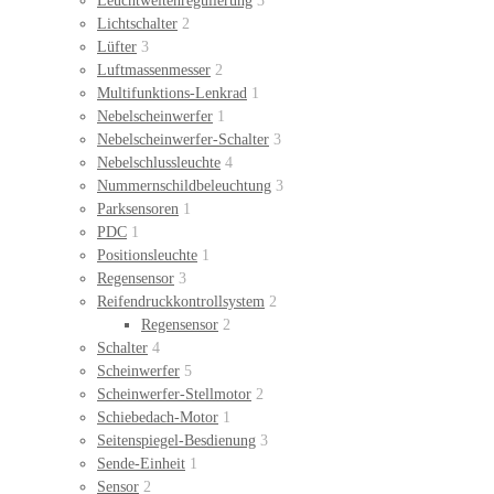
Leuchtweitenregulierung
3
Lichtschalter
2
Lüfter
3
Luftmassenmesser
2
Multifunktions-Lenkrad
1
Nebelscheinwerfer
1
Nebelscheinwerfer-Schalter
3
Nebelschlussleuchte
4
Nummernschildbeleuchtung
3
Parksensoren
1
PDC
1
Positionsleuchte
1
Regensensor
3
Reifendruckkontrollsystem
2
Regensensor
2
Schalter
4
Scheinwerfer
5
Scheinwerfer-Stellmotor
2
Schiebedach-Motor
1
Seitenspiegel-Besdienung
3
Sende-Einheit
1
Sensor
2