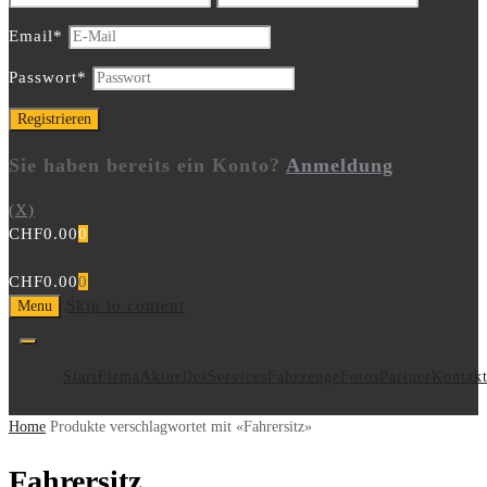
Email
*
Passwort
*
Sie haben bereits ein Konto?
Anmeldung
(X)
CHF
0.00
0
CHF
0.00
0
Skip to content
Menu
Start
Firma
Aktuelles
Services
Fahrzeuge
Fotos
Partner
Kontak
Home
Produkte verschlagwortet mit «Fahrersitz»
Fahrersitz