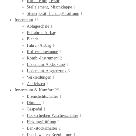
Klima-Kompressor
1
Stellelement, Mischklappe
1
Steuergerät, Heizung/ Lüftung
1
Innenraum
13
Ablageschale
1
Beifahrer-Airbag
2
Blende
1
Fahrer-Airbag
1
Kofferraumwanne
1
Kombi-Instrument
2
Laderaum-Abdeckung
1
Laderaum-Abgrenzung
3
Verkleidungen
1
Zierleisten
1
Innenraum & Komfort
29
Bremslichtschalter
1
Dimmer
1
Gaspedal
1
Heckscheiben-Wischerschalter
1
Heizung/Lüftung
2
Lenkstockschalter
2
Leuchtweiten-Regulierung
1