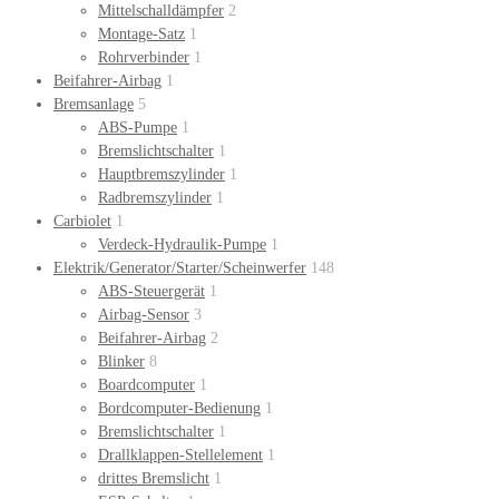
Mittelschalldämpfer
2
Montage-Satz
1
Rohrverbinder
1
Beifahrer-Airbag
1
Bremsanlage
5
ABS-Pumpe
1
Bremslichtschalter
1
Hauptbremszylinder
1
Radbremszylinder
1
Carbiolet
1
Verdeck-Hydraulik-Pumpe
1
Elektrik/Generator/Starter/Scheinwerfer
148
ABS-Steuergerät
1
Airbag-Sensor
3
Beifahrer-Airbag
2
Blinker
8
Boardcomputer
1
Bordcomputer-Bedienung
1
Bremslichtschalter
1
Drallklappen-Stellelement
1
drittes Bremslicht
1