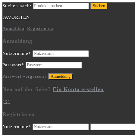
Suchen nach:
Suchen
FAVORITEN
Anmelden
|
Registrieren
Anmeldung
Nutzername
*
Passwort
*
Passwort vergessen?
Neu auf der Seite?
Ein Konto erstellen
(X)
Registrieren
Nutzername
*