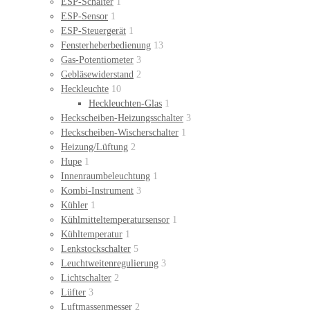
ESP-Schalter
1
ESP-Sensor
1
ESP-Steuergerät
1
Fensterheberbedienung
13
Gas-Potentiometer
3
Gebläsewiderstand
2
Heckleuchte
10
Heckleuchten-Glas
1
Heckscheiben-Heizungsschalter
3
Heckscheiben-Wischerschalter
1
Heizung/Lüftung
2
Hupe
1
Innenraumbeleuchtung
1
Kombi-Instrument
3
Kühler
1
Kühlmitteltemperatursensor
1
Kühltemperatur
1
Lenkstockschalter
5
Leuchtweitenregulierung
3
Lichtschalter
2
Lüfter
3
Luftmassenmesser
2