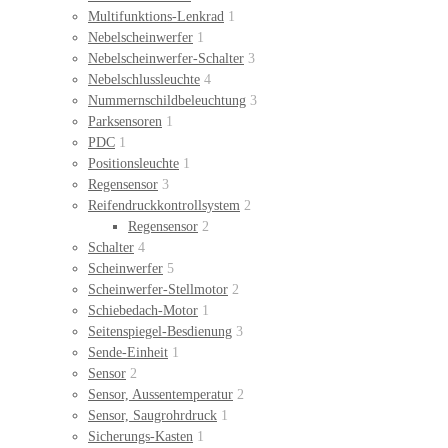
Multifunktions-Lenkrad
1
Nebelscheinwerfer
1
Nebelscheinwerfer-Schalter
3
Nebelschlussleuchte
4
Nummernschildbeleuchtung
3
Parksensoren
1
PDC
1
Positionsleuchte
1
Regensensor
3
Reifendruckkontrollsystem
2
Regensensor
2
Schalter
4
Scheinwerfer
5
Scheinwerfer-Stellmotor
2
Schiebedach-Motor
1
Seitenspiegel-Besdienung
3
Sende-Einheit
1
Sensor
2
Sensor, Aussentemperatur
2
Sensor, Saugrohrdruck
1
Sicherungs-Kasten
1