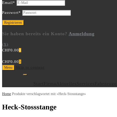
Email
*
Passwort
*
Sie haben bereits ein Konto?
Anmeldung
(X)
CHF
0.00
0
CHF
0.00
0
Skip to content
Menu
Start
Firma
Aktuelles
Services
Fahrzeuge
Home
Produkte verschlagwortet mit «Heck-Stossstange»
Heck-Stossstange