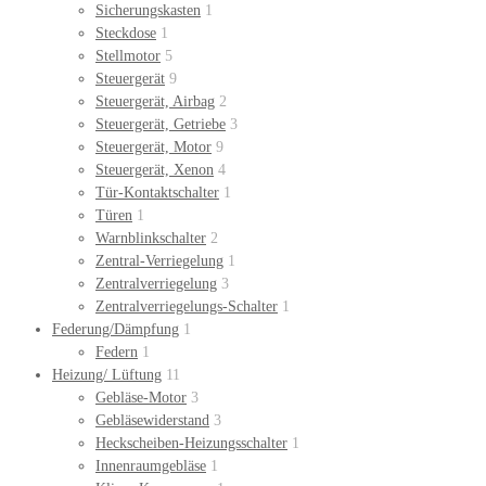
Sicherungskasten
1
Steckdose
1
Stellmotor
5
Steuergerät
9
Steuergerät, Airbag
2
Steuergerät, Getriebe
3
Steuergerät, Motor
9
Steuergerät, Xenon
4
Tür-Kontaktschalter
1
Türen
1
Warnblinkschalter
2
Zentral-Verriegelung
1
Zentralverriegelung
3
Zentralverriegelungs-Schalter
1
Federung/Dämpfung
1
Federn
1
Heizung/ Lüftung
11
Gebläse-Motor
3
Gebläsewiderstand
3
Heckscheiben-Heizungsschalter
1
Innenraumgebläse
1