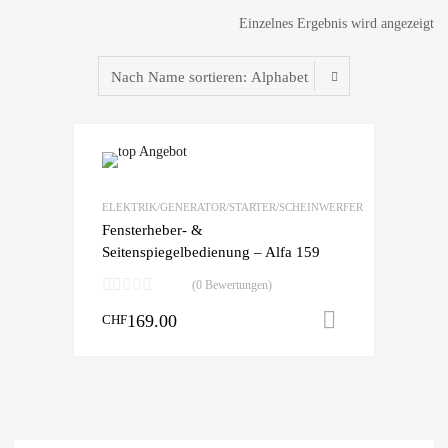
Einzelnes Ergebnis wird angezeigt
zur Wunschliste
vergleichen
ELEKTRIK/GENERATOR/STARTER/SCHEINWERFER
Fensterheber- &
Seitenspiegelbedienung – Alfa 159
(0 Bewertungen)
169.00
In den War
CHF