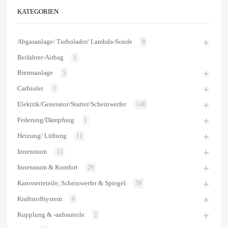
KATEGORIEN
Abgasanlage/ Turbolader/ Lambda-Sonde
8
Beifahrer-Airbag
1
Bremsanlage
5
Carbiolet
1
Elektrik/Generator/Starter/Scheinwerfer
148
Federung/Dämpfung
1
Heizung/ Lüftung
11
Innenraum
13
Innenraum & Komfort
29
Karosserieteile, Scheinwerfer & Spiegel
59
Kraftstoffsystem
9
Kupplung & -anbauteile
2