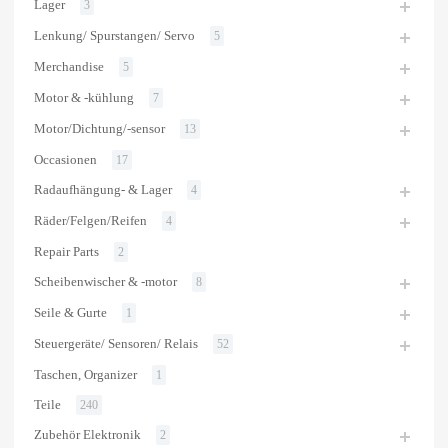
Lager
3
Lenkung/ Spurstangen/ Servo
5
Merchandise
5
Motor & -kühlung
7
Motor/Dichtung/-sensor
13
Occasionen
17
Radaufhängung- & Lager
4
Räder/Felgen/Reifen
4
Repair Parts
2
Scheibenwischer & -motor
8
Seile & Gurte
1
Steuergeräte/ Sensoren/ Relais
52
Taschen, Organizer
1
Teile
240
Zubehör Elektronik
2