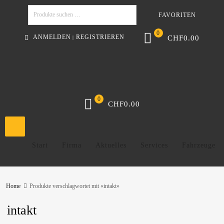
FAVORITEN
Suchen
0
ANMELDEN
REGISTRIEREN
CHF
0.00
|
0
CHF
0.00
Start
Firma
Aktuelles
Services
Fahrzeuge
Home
Produkte verschlagwortet mit «intakt»
intakt