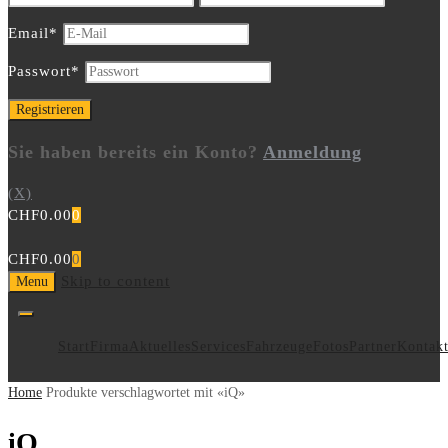
Email
*
Passwort
*
Sie haben bereits ein Konto?
Anmeldung
(X)
CHF
0.00
0
CHF
0.00
0
Skip to content
Menu
Start
Firma
Aktuelles
Services
Fahrzeuge
Fotos
Partner
Kontak
Home
Produkte verschlagwortet mit «iQ»
iQ