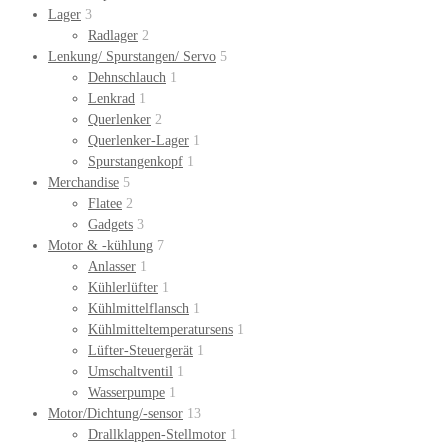
Lager
3
Radlager
2
Lenkung/ Spurstangen/ Servo
5
Dehnschlauch
1
Lenkrad
1
Querlenker
2
Querlenker-Lager
1
Spurstangenkopf
1
Merchandise
5
Flatee
2
Gadgets
3
Motor & -kühlung
7
Anlasser
1
Kühlerlüfter
1
Kühlmittelflansch
1
Kühlmitteltemperatursens
1
Lüfter-Steuergerät
1
Umschaltventil
1
Wasserpumpe
1
Motor/Dichtung/-sensor
13
Drallklappen-Stellmotor
1