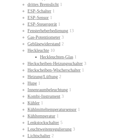
drittes Bremslicht
1
ESP-Schalter
1
ESP-Sensor
1
ESP-Steuergerät
1
Fensterheberbedienung
13
Gas-Potentiometer
3
Gebläsewiderstand
2
Heckleuchte
10
Heckleuchten-Glas
1
Heckscheiben-Heizungsschalter
3
Heckscheiben-Wischerschalter
1
Heizung/Lüftung
2
Hupe
1
Innenraumbeleuchtung
1
Kombi-Instrument
3
Kühler
1
Kühlmitteltemperatursensor
1
Kühltemperatur
1
Lenkstockschalter
5
Leuchtweitenregulierung
3
Lichtschalter
2