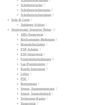
Scheibenwaschdüsen
2
Scheibenwischer
2
Scheibenwischermotor
2
Scheibenwischgestänge
2
Seile & Gurte
1
Anhänger-Schloss
1
Steuergeräte/ Sensoren/ Relais
52
ABS-Steuergerät
1
Bordcomputer-Bedienung
1
Bremslichtschalter
1
ESP-Schalter
1
ESP-Steuergerät
1
Fensterheberbedienung
9
Gas-Potentiometer
2
Kombi-Instrument
3
Lüfter
1
PDC
1
Regensensor
1
Sensor, Aussentemperatur
2
Sensor, Saugrohrdruck
1
Sicherungs-Kasten
1
Steuergerät
3