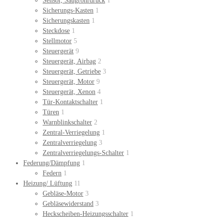
Sensor, Saugrohrdruck
1
Sicherungs-Kasten
1
Sicherungskasten
1
Steckdose
1
Stellmotor
5
Steuergerät
9
Steuergerät, Airbag
2
Steuergerät, Getriebe
3
Steuergerät, Motor
9
Steuergerät, Xenon
4
Tür-Kontaktschalter
1
Türen
1
Warnblinkschalter
2
Zentral-Verriegelung
1
Zentralverriegelung
3
Zentralverriegelungs-Schalter
1
Federung/Dämpfung
1
Federn
1
Heizung/ Lüftung
11
Gebläse-Motor
3
Gebläsewiderstand
3
Heckscheiben-Heizungsschalter
1