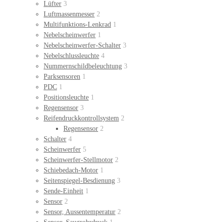
Lüfter
3
Luftmassenmesser
2
Multifunktions-Lenkrad
1
Nebelscheinwerfer
1
Nebelscheinwerfer-Schalter
3
Nebelschlussleuchte
4
Nummernschildbeleuchtung
3
Parksensoren
1
PDC
1
Positionsleuchte
1
Regensensor
3
Reifendruckkontrollsystem
2
Regensensor
2
Schalter
4
Scheinwerfer
5
Scheinwerfer-Stellmotor
2
Schiebedach-Motor
1
Seitenspiegel-Besdienung
3
Sende-Einheit
1
Sensor
2
Sensor, Aussentemperatur
2