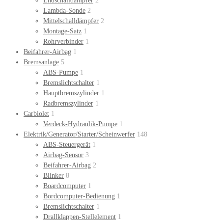
Endschalldämpfer
2
Lambda-Sonde
2
Mittelschalldämpfer
2
Montage-Satz
1
Rohrverbinder
1
Beifahrer-Airbag
1
Bremsanlage
5
ABS-Pumpe
1
Bremslichtschalter
1
Hauptbremszylinder
1
Radbremszylinder
1
Carbiolet
1
Verdeck-Hydraulik-Pumpe
1
Elektrik/Generator/Starter/Scheinwerfer
148
ABS-Steuergerät
1
Airbag-Sensor
3
Beifahrer-Airbag
2
Blinker
8
Boardcomputer
1
Bordcomputer-Bedienung
1
Bremslichtschalter
1
Drallklappen-Stellelement
1