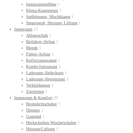
Innenraumgebläse
1
Klima-Kompressor
1
Stellelement, Mischklappe
1
Steuergerät, Heizung/ Lüftung
1
Innenraum
13
Ablageschale
1
Beifahrer-Airbag
2
Blende
1
Fahrer-Airbag
1
Kofferraumwanne
1
Kombi-Instrument
2
Laderaum-Abdeckung
1
Laderaum-Abgrenzung
3
Verkleidungen
1
Zierleisten
1
Innenraum & Komfort
29
Bremslichtschalter
1
Dimmer
1
Gaspedal
1
Heckscheiben-Wischerschalter
1
Heizung/Lüftung
2