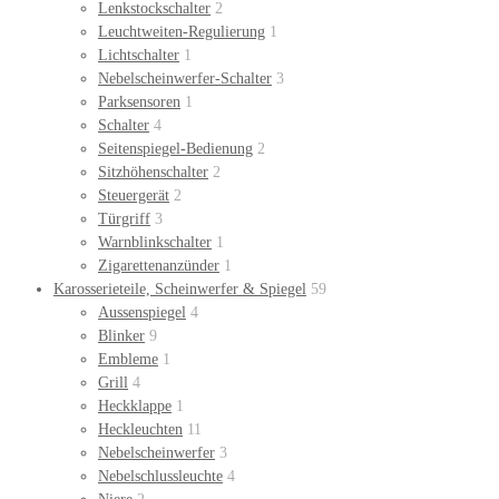
Lenkstockschalter
2
Leuchtweiten-Regulierung
1
Lichtschalter
1
Nebelscheinwerfer-Schalter
3
Parksensoren
1
Schalter
4
Seitenspiegel-Bedienung
2
Sitzhöhenschalter
2
Steuergerät
2
Türgriff
3
Warnblinkschalter
1
Zigarettenanzünder
1
Karosserieteile, Scheinwerfer & Spiegel
59
Aussenspiegel
4
Blinker
9
Embleme
1
Grill
4
Heckklappe
1
Heckleuchten
11
Nebelscheinwerfer
3
Nebelschlussleuchte
4