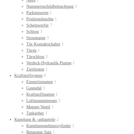
Niere
2
Nummernschildbeleuchtung
3
Parksensoren
1
Positionsleuchte
1
Scheinwerfer
7
Schloss
3
Stossstange
3
Tür-Kontaktschalter
1
Türen
1
Türschloss
3
Verdeck-Hydraulik-Pumpe
1
Zierleisten
1
Kraftstoffsystem
9
Einspritzpumpe
1
Gaspedal
3
Kraftstoffpumpe
1
Luftmassenmesser
2
Magnet-Ventil
1
Tankgeber
1
Kupplung & -anbauteile
2
Kupplungsnehmerzylinder
1
Reparatur-Satz
1