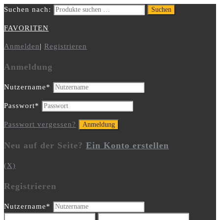
Suchen nach:
Suchen
FAVORITEN
Anmelden
|
Registrieren
Anmeldung
Nutzername
*
Passwort
*
Passwort vergessen?
Neu auf der Seite?
Ein Konto erstellen
(X)
Registrieren
Nutzername
*