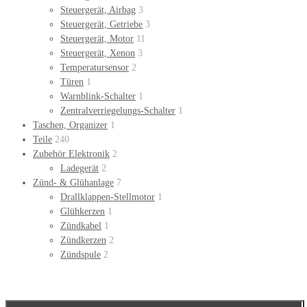
Steuergerät, Airbag
3
Steuergerät, Getriebe
3
Steuergerät, Motor
11
Steuergerät, Xenon
3
Temperatursensor
2
Türen
1
Warnblink-Schalter
1
Zentralverriegelungs-Schalter
1
Taschen, Organizer
1
Teile
240
Zubehör Elektronik
2
Ladegerät
2
Zünd- & Glühanlage
7
Drallklappen-Stellmotor
1
Glühkerzen
1
Zündkabel
1
Zündkerzen
2
Zündspule
2