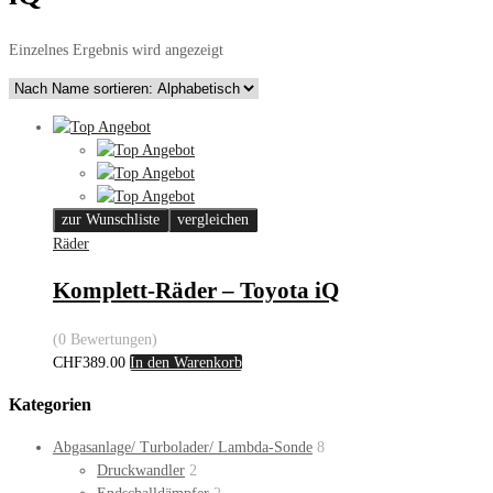
Einzelnes Ergebnis wird angezeigt
zur Wunschliste
vergleichen
Räder
Komplett-Räder – Toyota iQ
(0 Bewertungen)
CHF
389.00
In den Warenkorb
Kategorien
Abgasanlage/ Turbolader/ Lambda-Sonde
8
Druckwandler
2