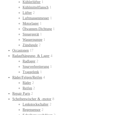
Kühlerlüfter
1
Kühlmittelflansch
1
Lüfter
2
Luftmassenmesser
1
Motorlager
1
Ölwannen-Dichtung
1
Steuergerät
1
Wasserpumpe
1
Zündspule
2
Occasionen
17
Radaufhängung- & Lager
4
Radlager
2
Spurverbreiterung
1
Traggelenk
1
Räder/Felgen/Reifen
4
Räder
2
Reifen
2
Repair Parts
2
Scheibenwischer & -motor
8
Lenkstockschalter
2
Regensensor
2