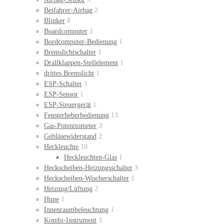
Beifahrer-Airbag
2
Blinker
8
Boardcomputer
1
Bordcomputer-Bedienung
1
Bremslichtschalter
1
Drallklappen-Stellelement
1
drittes Bremslicht
1
ESP-Schalter
1
ESP-Sensor
1
ESP-Steuergerät
1
Fensterheberbedienung
13
Gas-Potentiometer
3
Gebläsewiderstand
2
Heckleuchte
10
Heckleuchten-Glas
1
Heckscheiben-Heizungsschalter
3
Heckscheiben-Wischerschalter
1
Heizung/Lüftung
2
Hupe
1
Innenraumbeleuchtung
1
Kombi-Instrument
3