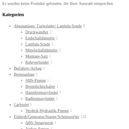
Es wurden keine Produkte gefunden, die Ihrer Auswahl entsprechen.
Kategorien
Abgasanlage/ Turbolader/ Lambda-Sonde
8
Druckwandler
2
Endschalldämpfer
2
Lambda-Sonde
2
Mittelschalldämpfer
2
Montage-Satz
1
Rohrverbinder
1
Beifahrer-Airbag
1
Bremsanlage
5
ABS-Pumpe
1
Bremslichtschalter
1
Hauptbremszylinder
1
Radbremszylinder
1
Carbiolet
1
Verdeck-Hydraulik-Pumpe
1
Elektrik/Generator/Starter/Scheinwerfer
148
ABS-Steuergerät
1
Airbag-Sensor
3