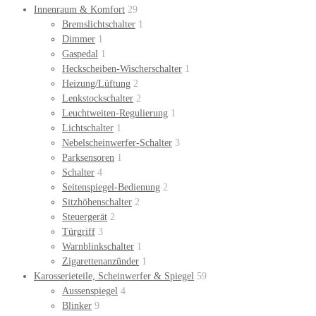
Innenraum & Komfort
29
Bremslichtschalter
1
Dimmer
1
Gaspedal
1
Heckscheiben-Wischerschalter
1
Heizung/Lüftung
2
Lenkstockschalter
2
Leuchtweiten-Regulierung
1
Lichtschalter
1
Nebelscheinwerfer-Schalter
3
Parksensoren
1
Schalter
4
Seitenspiegel-Bedienung
2
Sitzhöhenschalter
2
Steuergerät
2
Türgriff
3
Warnblinkschalter
1
Zigarettenanzünder
1
Karosserieteile, Scheinwerfer & Spiegel
59
Aussenspiegel
4
Blinker
9