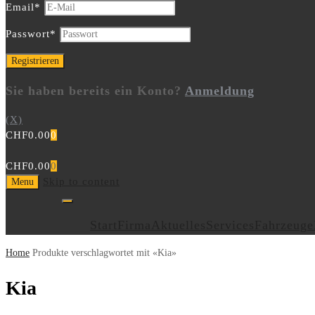
Email
*
Passwort
*
Sie haben bereits ein Konto?
Anmeldung
(X)
CHF
0.00
0
CHF
0.00
0
Skip to content
Menu
Start
Firma
Aktuelles
Services
Fahrzeuge
Home
Produkte verschlagwortet mit «Kia»
Kia