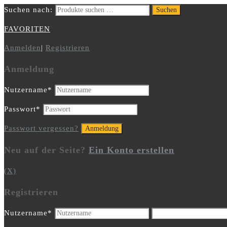
Suchen nach:
Suchen
FAVORITEN
Anmelden
|
Registrieren
Anmeldung
Nutzername
*
Passwort
*
Passwort vergessen?
Neu auf der Seite?
Ein Konto erstellen
(X)
Registrieren
Nutzername
*