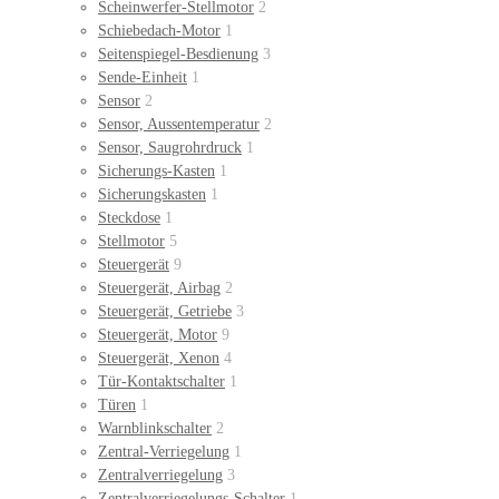
Scheinwerfer-Stellmotor
2
Schiebedach-Motor
1
Seitenspiegel-Besdienung
3
Sende-Einheit
1
Sensor
2
Sensor, Aussentemperatur
2
Sensor, Saugrohrdruck
1
Sicherungs-Kasten
1
Sicherungskasten
1
Steckdose
1
Stellmotor
5
Steuergerät
9
Steuergerät, Airbag
2
Steuergerät, Getriebe
3
Steuergerät, Motor
9
Steuergerät, Xenon
4
Tür-Kontaktschalter
1
Türen
1
Warnblinkschalter
2
Zentral-Verriegelung
1
Zentralverriegelung
3
Zentralverriegelungs-Schalter
1