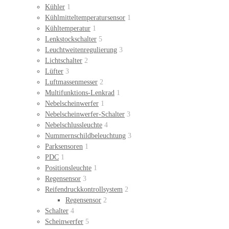
Kühler
1
Kühlmitteltemperatursensor
1
Kühltemperatur
1
Lenkstockschalter
5
Leuchtweitenregulierung
3
Lichtschalter
2
Lüfter
3
Luftmassenmesser
2
Multifunktions-Lenkrad
1
Nebelscheinwerfer
1
Nebelscheinwerfer-Schalter
3
Nebelschlussleuchte
4
Nummernschildbeleuchtung
3
Parksensoren
1
PDC
1
Positionsleuchte
1
Regensensor
3
Reifendruckkontrollsystem
2
Regensensor
2
Schalter
4
Scheinwerfer
5