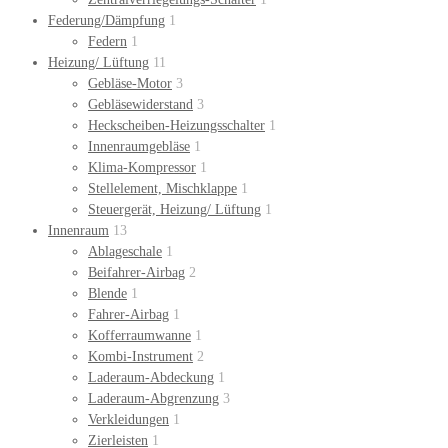
Federung/Dämpfung
1
Federn
1
Heizung/ Lüftung
11
Gebläse-Motor
3
Gebläsewiderstand
3
Heckscheiben-Heizungsschalter
1
Innenraumgebläse
1
Klima-Kompressor
1
Stellelement, Mischklappe
1
Steuergerät, Heizung/ Lüftung
1
Innenraum
13
Ablageschale
1
Beifahrer-Airbag
2
Blende
1
Fahrer-Airbag
1
Kofferraumwanne
1
Kombi-Instrument
2
Laderaum-Abdeckung
1
Laderaum-Abgrenzung
3
Verkleidungen
1
Zierleisten
1