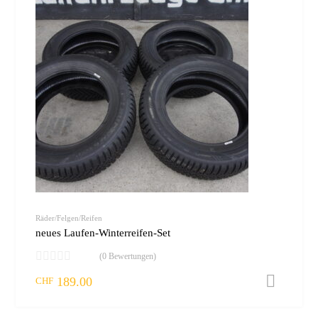
Räder/Felgen/Reifen
neues Laufen-Winterreifen-Set
(0 Bewertungen)
189.00
I
CHF