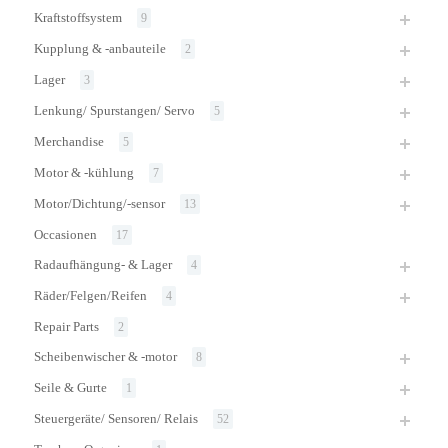
Kraftstoffsystem
9
Kupplung & -anbauteile
2
Lager
3
Lenkung/ Spurstangen/ Servo
5
Merchandise
5
Motor & -kühlung
7
Motor/Dichtung/-sensor
13
Occasionen
17
Radaufhängung- & Lager
4
Räder/Felgen/Reifen
4
Repair Parts
2
Scheibenwischer & -motor
8
Seile & Gurte
1
Steuergeräte/ Sensoren/ Relais
52