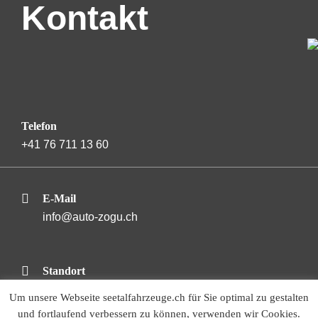
Kontakt
Telefon
+41 76 711 13 60
E-Mail
info@auto-zogu.ch
Standort
Guggibadstrasse 9, 6288 Schongau
Um unsere Webseite seetalfahrzeuge.ch für Sie optimal zu gestalten
Standort auf Google Maps öffnen
und fortlaufend verbessern zu können, verwenden wir Cookies.