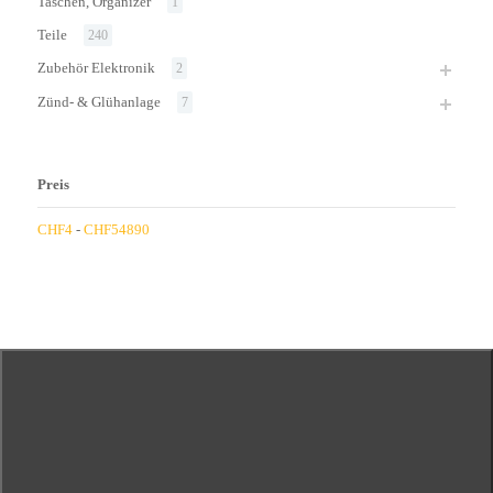
Taschen, Organizer
1
Teile
240
Zubehör Elektronik
2
Zünd- & Glühanlage
7
Preis
CHF
4
-
CHF
54890