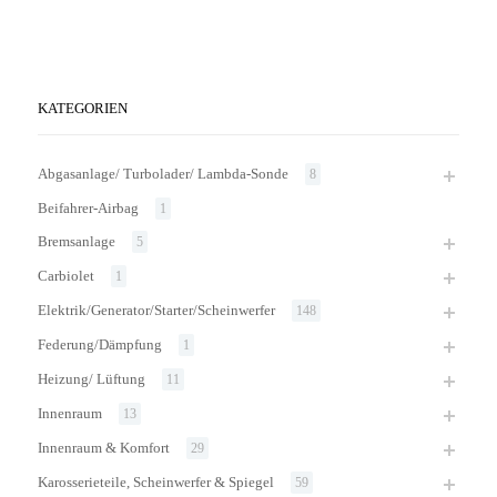
KATEGORIEN
Abgasanlage/ Turbolader/ Lambda-Sonde
8
Beifahrer-Airbag
1
Bremsanlage
5
Carbiolet
1
Elektrik/Generator/Starter/Scheinwerfer
148
Federung/Dämpfung
1
Heizung/ Lüftung
11
Innenraum
13
Innenraum & Komfort
29
Karosserieteile, Scheinwerfer & Spiegel
59