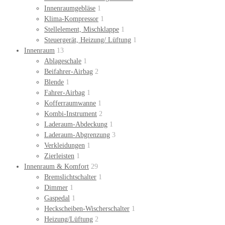
Innenraumgebläse
1
Klima-Kompressor
1
Stellelement, Mischklappe
1
Steuergerät, Heizung/ Lüftung
1
Innenraum
13
Ablageschale
1
Beifahrer-Airbag
2
Blende
1
Fahrer-Airbag
1
Kofferraumwanne
1
Kombi-Instrument
2
Laderaum-Abdeckung
1
Laderaum-Abgrenzung
3
Verkleidungen
1
Zierleisten
1
Innenraum & Komfort
29
Bremslichtschalter
1
Dimmer
1
Gaspedal
1
Heckscheiben-Wischerschalter
1
Heizung/Lüftung
2