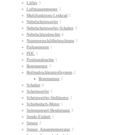
Lüfter
3
Luftmassenmesser
2
Multifunktions-Lenkrad
1
Nebelscheinwerfer
1
Nebelscheinwerfer-Schalter
3
Nebelschlussleuchte
4
Nummernschildbeleuchtung
3
Parksensoren
1
PDC
1
Positionsleuchte
1
Regensensor
3
Reifendruckkontrollsystem
2
Regensensor
2
Schalter
4
Scheinwerfer
5
Scheinwerfer-Stellmotor
2
Schiebedach-Motor
1
Seitenspiegel-Besdienung
3
Sende-Einheit
1
Sensor
2
Sensor, Aussentemperatur
2