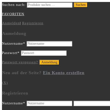
Suchen nach:
Suchen
FAVORITEN
Anmelden
|
Registrieren
Anmeldung
Nutzername
*
Passwort
*
Passwort vergessen?
Neu auf der Seite?
Ein Konto erstellen
(X)
Registrieren
Nutzername
*