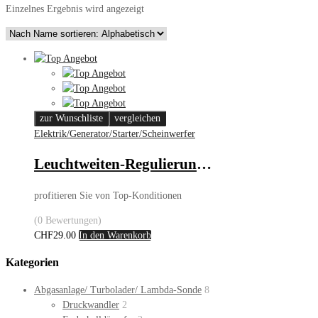
Einzelnes Ergebnis wird angezeigt
zur Wunschliste
vergleichen
Elektrik/Generator/Starter/Scheinwerfer
Leuchtweiten-Regulierung – Mercedes Sprinter
profitieren Sie von Top-Konditionen
(0 Bewertungen)
CHF
29.00
In den Warenkorb
Kategorien
Abgasanlage/ Turbolader/ Lambda-Sonde
8
Druckwandler
2