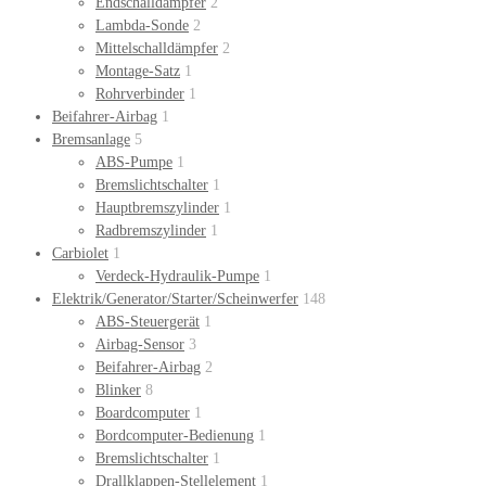
Endschalldämpfer
2
Lambda-Sonde
2
Mittelschalldämpfer
2
Montage-Satz
1
Rohrverbinder
1
Beifahrer-Airbag
1
Bremsanlage
5
ABS-Pumpe
1
Bremslichtschalter
1
Hauptbremszylinder
1
Radbremszylinder
1
Carbiolet
1
Verdeck-Hydraulik-Pumpe
1
Elektrik/Generator/Starter/Scheinwerfer
148
ABS-Steuergerät
1
Airbag-Sensor
3
Beifahrer-Airbag
2
Blinker
8
Boardcomputer
1
Bordcomputer-Bedienung
1
Bremslichtschalter
1
Drallklappen-Stellelement
1