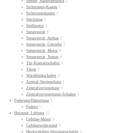
Sensor, Saugrohrdruck
1
Sicherungs-Kasten
1
Sicherungskasten
1
Steckdose
1
Stellmotor
5
Steuergerät
9
Steuergerät, Airbag
2
Steuergerät, Getriebe
3
Steuergerät, Motor
9
Steuergerät, Xenon
4
Tür-Kontaktschalter
1
Türen
1
Warnblinkschalter
2
Zentral-Verriegelung
1
Zentralverriegelung
3
Zentralverriegelungs-Schalter
1
Federung/Dämpfung
1
Federn
1
Heizung/ Lüftung
11
Gebläse-Motor
3
Gebläsewiderstand
3
Heckscheiben-Heizungsschalter
1