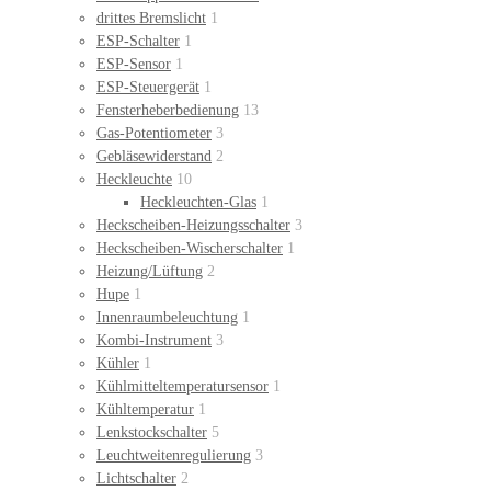
drittes Bremslicht
1
ESP-Schalter
1
ESP-Sensor
1
ESP-Steuergerät
1
Fensterheberbedienung
13
Gas-Potentiometer
3
Gebläsewiderstand
2
Heckleuchte
10
Heckleuchten-Glas
1
Heckscheiben-Heizungsschalter
3
Heckscheiben-Wischerschalter
1
Heizung/Lüftung
2
Hupe
1
Innenraumbeleuchtung
1
Kombi-Instrument
3
Kühler
1
Kühlmitteltemperatursensor
1
Kühltemperatur
1
Lenkstockschalter
5
Leuchtweitenregulierung
3
Lichtschalter
2