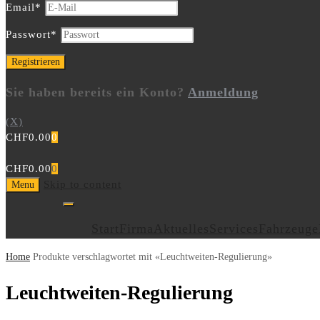
Email
*
Passwort
*
Sie haben bereits ein Konto?
Anmeldung
(X)
CHF
0.00
0
CHF
0.00
0
Skip to content
Menu
Start
Firma
Aktuelles
Services
Fahrzeuge
Home
Produkte verschlagwortet mit «Leuchtweiten-Regulierung»
Leuchtweiten-Regulierung