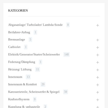
KATEGORIEN
Abgasanlage/ Turbolader/ Lambda-Sonde
8
Beifahrer-Airbag
1
Bremsanlage
5
Carbiolet
1
Elektrik/Generator/Starter/Scheinwerfer
148
Federung/Dämpfung
1
Heizung/ Lüftung
11
Innenraum
13
Innenraum & Komfort
29
Karosserieteile, Scheinwerfer & Spiegel
59
Kraftstoffsystem
9
Kupplung & -anbauteile
2