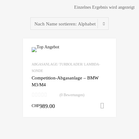
Einzelnes Ergebnis wird angezeigt
zur Wunschliste
vergleichen
ABGASANLAGE/ TURBOLADER/ LAMBDA-
SONDE
Competition-Abgasanlage – BMW
M3/M4
(0 Bewertungen)
989.00
In den War
CHF