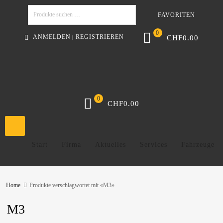
FAVORITEN
Suchen
0
ANMELDEN
REGISTRIEREN
CHF
0.00
|
0
CHF
0.00
Start
Firma
Aktuelles
Services
Fahrzeuge
Home
Produkte verschlagwortet mit «M3»
M3