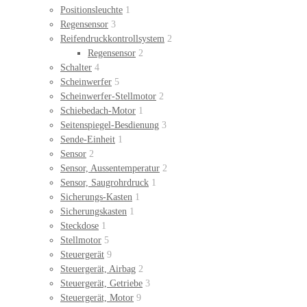
Positionsleuchte
1
Regensensor
3
Reifendruckkontrollsystem
2
Regensensor
2
Schalter
4
Scheinwerfer
5
Scheinwerfer-Stellmotor
2
Schiebedach-Motor
1
Seitenspiegel-Besdienung
3
Sende-Einheit
1
Sensor
2
Sensor, Aussentemperatur
2
Sensor, Saugrohrdruck
1
Sicherungs-Kasten
1
Sicherungskasten
1
Steckdose
1
Stellmotor
5
Steuergerät
9
Steuergerät, Airbag
2
Steuergerät, Getriebe
3
Steuergerät, Motor
9