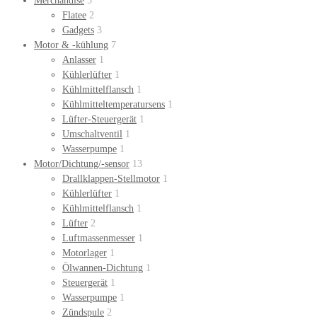
Merchandise
5
Flatee
2
Gadgets
3
Motor & -kühlung
7
Anlasser
1
Kühlerlüfter
1
Kühlmittelflansch
1
Kühlmitteltemperatursens
1
Lüfter-Steuergerät
1
Umschaltventil
1
Wasserpumpe
1
Motor/Dichtung/-sensor
13
Drallklappen-Stellmotor
1
Kühlerlüfter
1
Kühlmittelflansch
1
Lüfter
2
Luftmassenmesser
1
Motorlager
1
Ölwannen-Dichtung
1
Steuergerät
1
Wasserpumpe
1
Zündspule
2