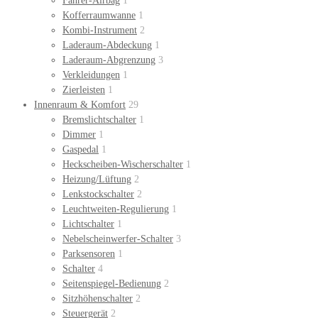
Fahrer-Airbag
1
Kofferraumwanne
1
Kombi-Instrument
2
Laderaum-Abdeckung
1
Laderaum-Abgrenzung
3
Verkleidungen
1
Zierleisten
1
Innenraum & Komfort
29
Bremslichtschalter
1
Dimmer
1
Gaspedal
1
Heckscheiben-Wischerschalter
1
Heizung/Lüftung
2
Lenkstockschalter
2
Leuchtweiten-Regulierung
1
Lichtschalter
1
Nebelscheinwerfer-Schalter
3
Parksensoren
1
Schalter
4
Seitenspiegel-Bedienung
2
Sitzhöhenschalter
2
Steuergerät
2