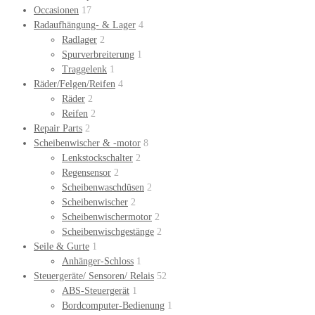
Occasionen
17
Radaufhängung- & Lager
4
Radlager
2
Spurverbreiterung
1
Traggelenk
1
Räder/Felgen/Reifen
4
Räder
2
Reifen
2
Repair Parts
2
Scheibenwischer & -motor
8
Lenkstockschalter
2
Regensensor
2
Scheibenwaschdüsen
2
Scheibenwischer
2
Scheibenwischermotor
2
Scheibenwischgestänge
2
Seile & Gurte
1
Anhänger-Schloss
1
Steuergeräte/ Sensoren/ Relais
52
ABS-Steuergerät
1
Bordcomputer-Bedienung
1