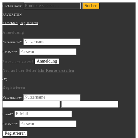
Suchen
Suchen nach:
FAVORITEN
Anmelden
|
Registrieren
Anmeldung
Nutzername
*
Passwort
*
Passwort vergessen?
Neu auf der Seite?
Ein Konto erstellen
(X)
Registrieren
Nutzername
*
Email
*
Passwort
*