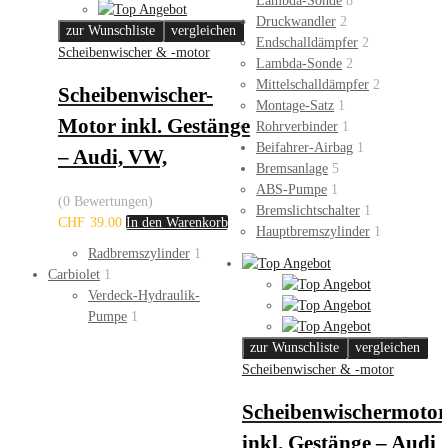
Lambda-Sonde
8
Druckwandler
2
zur Wunschliste
vergleichen
Endschalldämpfer
2
Scheibenwischer & -motor
Lambda-Sonde
2
Mittelschalldämpfer
2
Scheibenwischer-
Montage-Satz
1
Motor inkl. Gestänge
Rohrverbinder
1
Beifahrer-Airbag
1
– Audi, VW,
Bremsanlage
5
ABS-Pumpe
1
(0 Bewertungen)
Bremslichtschalter
1
CHF
39.00
In den Warenkorb
Hauptbremszylinder
1
Radbremszylinder
1
Carbiolet
1
Verdeck-Hydraulik-
Pumpe
1
zur Wunschliste
vergleichen
Scheibenwischer & -motor
Scheibenwischermotor
inkl. Gestänge – Audi