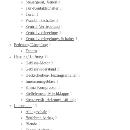
Steuergerät, Xenon
4
Tür-Kontaktschalter
1
Türen
1
Warnblinkschalter
2
Zentral-Verriegelung
1
Zentralverriegelung
3
Zentralverriegelungs-Schalter
1
Federung/Dämpfung
1
Federn
1
Heizung/ Lüftung
11
Gebläse-Motor
3
Gebläsewiderstand
3
Heckscheiben-Heizungsschalter
1
Innenraumgebläse
1
Klima-Kompressor
1
Stellelement, Mischklappe
1
Steuergerät, Heizung/ Lüftung
1
Innenraum
13
Ablageschale
1
Beifahrer-Airbag
2
Blende
1