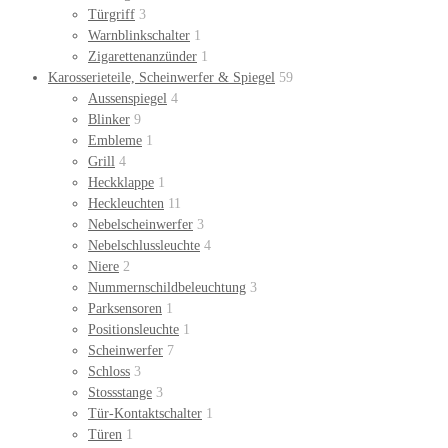
Türgriff
3
Warnblinkschalter
1
Zigarettenanzünder
1
Karosserieteile, Scheinwerfer & Spiegel
59
Aussenspiegel
4
Blinker
9
Embleme
1
Grill
4
Heckklappe
1
Heckleuchten
11
Nebelscheinwerfer
3
Nebelschlussleuchte
4
Niere
2
Nummernschildbeleuchtung
3
Parksensoren
1
Positionsleuchte
1
Scheinwerfer
7
Schloss
3
Stossstange
3
Tür-Kontaktschalter
1
Türen
1