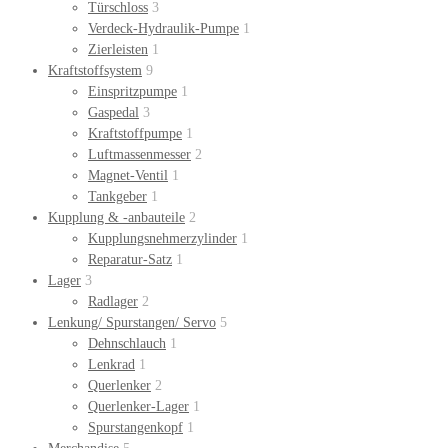
Türschloss
3
Verdeck-Hydraulik-Pumpe
1
Zierleisten
1
Kraftstoffsystem
9
Einspritzpumpe
1
Gaspedal
3
Kraftstoffpumpe
1
Luftmassenmesser
2
Magnet-Ventil
1
Tankgeber
1
Kupplung & -anbauteile
2
Kupplungsnehmerzylinder
1
Reparatur-Satz
1
Lager
3
Radlager
2
Lenkung/ Spurstangen/ Servo
5
Dehnschlauch
1
Lenkrad
1
Querlenker
2
Querlenker-Lager
1
Spurstangenkopf
1