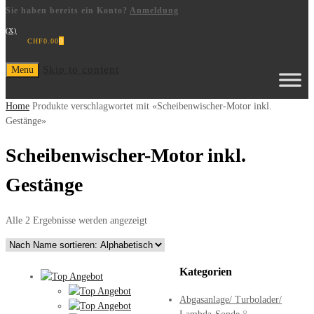
Sie haben bereits ein Konto?
Anmeldung
(X)
0
CHF
0.00
Skip to content
Menu
Home
Produkte verschlagwortet mit «Scheibenwischer-Motor inkl.
Gestänge»
Scheibenwischer-Motor inkl.
Gestänge
Alle 2 Ergebnisse werden angezeigt
Kategorien
Abgasanlage/ Turbolader/