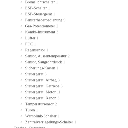
Bremslichtschalter
1
ESP-Schalter
1
ESP-Steuergerät
1
Fensterheberbedienung
9
Gas-Potentiometer
2
Kombi-Instrument
3
Lüfter
1
PDC
1
Regensensor
1
Sensor, Aussentemperatur
2
Sensor, Saugrohrdruck
1
Sicherungs-Kasten
1
Steuergerät
3
Steuergerät, Airbag
3
Steuergerät, Getriebe
3
Steuergerät, Motor
11
Steuergerät, Xenon
3
Temperatursensor
2
Türen
1
Warnblink-Schalter
1
Zentralverriegelungs-Schalter
1