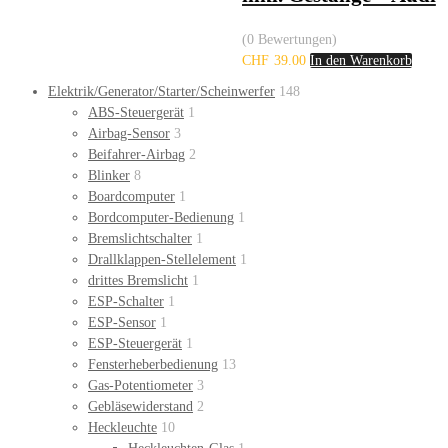
(0 Bewertungen)
CHF
39.00
In den Warenkorb
Elektrik/Generator/Starter/Scheinwerfer
148
ABS-Steuergerät
1
Airbag-Sensor
3
Beifahrer-Airbag
2
Blinker
8
Boardcomputer
1
Bordcomputer-Bedienung
1
Bremslichtschalter
1
Drallklappen-Stellelement
1
drittes Bremslicht
1
ESP-Schalter
1
ESP-Sensor
1
ESP-Steuergerät
1
Fensterheberbedienung
13
Gas-Potentiometer
3
Gebläsewiderstand
2
Heckleuchte
10