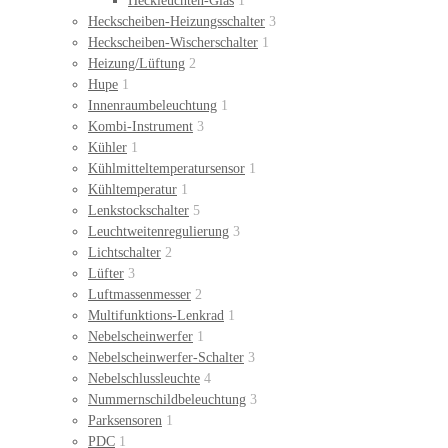
Heckleuchten-Glas
1
Heckscheiben-Heizungsschalter
3
Heckscheiben-Wischerschalter
1
Heizung/Lüftung
2
Hupe
1
Innenraumbeleuchtung
1
Kombi-Instrument
3
Kühler
1
Kühlmitteltemperatursensor
1
Kühltemperatur
1
Lenkstockschalter
5
Leuchtweitenregulierung
3
Lichtschalter
2
Lüfter
3
Luftmassenmesser
2
Multifunktions-Lenkrad
1
Nebelscheinwerfer
1
Nebelscheinwerfer-Schalter
3
Nebelschlussleuchte
4
Nummernschildbeleuchtung
3
Parksensoren
1
PDC
1