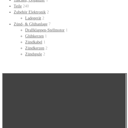
Taschen, Organizer
1
Teile
240
Zubehör Elektronik
2
Ladegerät
2
Zünd- & Glühanlage
7
Drallklappen-Stellmotor
1
Glühkerzen
1
Zündkabel
1
Zündkerzen
2
Zündspule
2