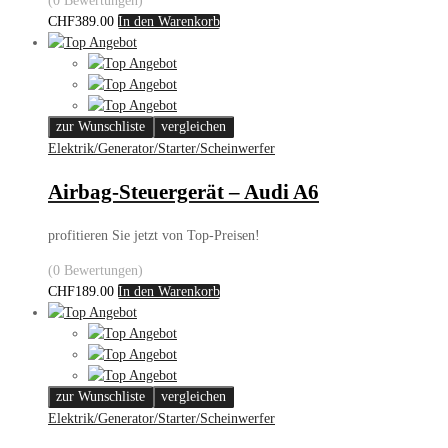
(0 Bewertungen)
CHF
389.00
In den Warenkorb
zur Wunschliste
vergleichen
Elektrik/Generator/Starter/Scheinwerfer
Airbag-Steuergerät – Audi A6
profitieren Sie jetzt von Top-Preisen!
(0 Bewertungen)
CHF
189.00
In den Warenkorb
zur Wunschliste
vergleichen
Elektrik/Generator/Starter/Scheinwerfer