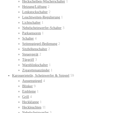
Heckscheiben-Wischerschalter
1
Heizung/Lüftung
2
Lenkstockschalter
2
Leuchtweiten-Regulierung
1
Lichtschalter
1
Nebelscheinwerfer-Schalter
3
Parksensoren
1
Schalter
4
Seitenspiegel-Bedienung
2
Sitzhöhenschalter
2
Steuergerät
2
Türgriff
3
Warnblinkschalter
1
Zigarettenanzünder
1
Karosserieteile, Scheinwerfer & Spiegel
59
Aussenspiegel
4
Blinker
9
Embleme
1
Grill
4
Heckklappe
1
Heckleuchten
11
Nebelscheinwerfer
3