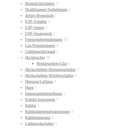
Bremslichtschalter
1
Drallklappen-Stellelement
1
drittes Bremslicht
1
ESP-Schalter
1
ESP-Sensor
1
ESP-Steuergerät
1
Fensterheberbedienung
13
Gas-Potentiometer
3
Gebläsewiderstand
2
Heckleuchte
10
Heckleuchten-Glas
1
Heckscheiben-Heizungsschalter
3
Heckscheiben-Wischerschalter
1
Heizung/Lüftung
2
Hupe
1
Innenraumbeleuchtung
1
Kombi-Instrument
3
Kühler
1
Kühlmitteltemperatursensor
1
Kühltemperatur
1
Lenkstockschalter
5