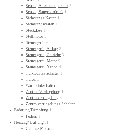
Sensor, Aussentemperatur
2
Sensor, Saugrohrdruck
1
Sicherungs-Kasten
1
Sicherungskasten
1
Steckdose
1
Stellmotor
5
Steuergerät
9
Steuergerät, Airbag
2
Steuergerät, Getriebe
3
Steuergerät, Motor
9
Steuergerät, Xenon
4
Tür-Kontaktschalter
1
Türen
1
Warnblinkschalter
2
Zentral-Verriegelung
1
Zentralverriegelung
3
Zentralverriegelungs-Schalter
1
Federung/Dämpfung
1
Federn
1
Heizung/ Lüftung
11
Gebläse-Motor
3