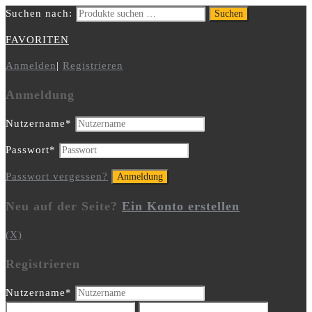
Suchen nach:
Suchen
FAVORITEN
Anmelden
|
Registrieren
Anmeldung
Nutzername
*
Passwort
*
Passwort vergessen?
Neu auf der Seite?
Ein Konto erstellen
(X)
Registrieren
Nutzername
*