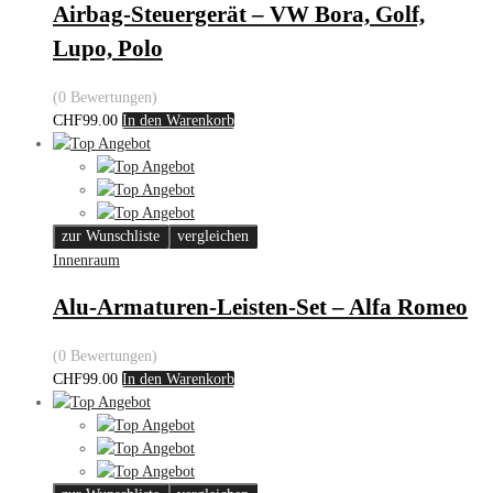
Airbag-Steuergerät – VW Bora, Golf,
Lupo, Polo
(0 Bewertungen)
CHF
99.00
In den Warenkorb
zur Wunschliste
vergleichen
Innenraum
Alu-Armaturen-Leisten-Set – Alfa Romeo
(0 Bewertungen)
CHF
99.00
In den Warenkorb