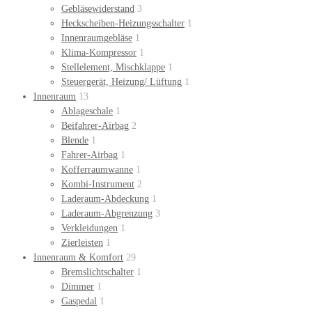
Gebläsewiderstand
3
Heckscheiben-Heizungsschalter
1
Innenraumgebläse
1
Klima-Kompressor
1
Stellelement, Mischklappe
1
Steuergerät, Heizung/ Lüftung
1
Innenraum
13
Ablageschale
1
Beifahrer-Airbag
2
Blende
1
Fahrer-Airbag
1
Kofferraumwanne
1
Kombi-Instrument
2
Laderaum-Abdeckung
1
Laderaum-Abgrenzung
3
Verkleidungen
1
Zierleisten
1
Innenraum & Komfort
29
Bremslichtschalter
1
Dimmer
1
Gaspedal
1