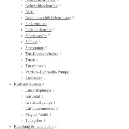
Nebelschlussleuchte
4
Niere
2
Nummernschildbeleuchtung
3
Parksensoren
1
Positionsleuchte
1
Scheinwerfer
7
Schloss
3
Stossstange
3
Tür-Kontaktschalter
1
Türen
1
Türschloss
3
Verdeck-Hydraulik-Pumpe
1
Zierleisten
1
Kraftstoffsystem
9
Einspritzpumpe
1
Gaspedal
3
Kraftstoffpumpe
1
Luftmassenmesser
2
Magnet-Ventil
1
Tankgeber
1
Kupplung & -anbauteile
2