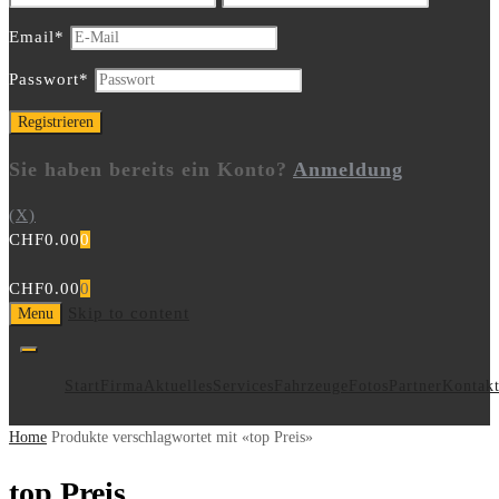
Email
*
Passwort
*
Sie haben bereits ein Konto?
Anmeldung
(X)
CHF
0.00
0
CHF
0.00
0
Skip to content
Menu
Start
Firma
Aktuelles
Services
Fahrzeuge
Fotos
Partner
Kontak
Home
Produkte verschlagwortet mit «top Preis»
top Preis