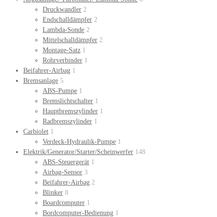
Druckwandler
2
Endschalldämpfer
2
Lambda-Sonde
2
Mittelschalldämpfer
2
Montage-Satz
1
Rohrverbinder
1
Beifahrer-Airbag
1
Bremsanlage
5
ABS-Pumpe
1
Bremslichtschalter
1
Hauptbremszylinder
1
Radbremszylinder
1
Carbiolet
1
Verdeck-Hydraulik-Pumpe
1
Elektrik/Generator/Starter/Scheinwerfer
148
ABS-Steuergerät
1
Airbag-Sensor
3
Beifahrer-Airbag
2
Blinker
8
Boardcomputer
1
Bordcomputer-Bedienung
1