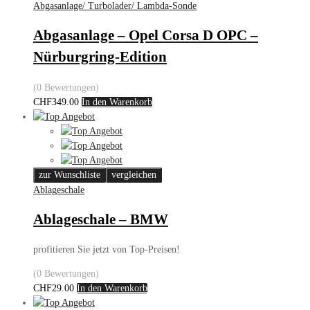
Abgasanlage/ Turbolader/ Lambda-Sonde
Abgasanlage – Opel Corsa D OPC –
Nürburgring-Edition
(0 Bewertungen)
CHF
349.00
In den Warenkorb
zur Wunschliste
vergleichen
Ablageschale
Ablageschale – BMW
profitieren Sie jetzt von Top-Preisen!
(0 Bewertungen)
CHF
29.00
In den Warenkorb