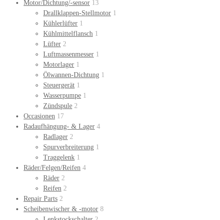
Motor/Dichtung/-sensor
13
Drallklappen-Stellmotor
1
Kühlerlüfter
1
Kühlmittelflansch
1
Lüfter
2
Luftmassenmesser
1
Motorlager
1
Ölwannen-Dichtung
1
Steuergerät
1
Wasserpumpe
1
Zündspule
2
Occasionen
17
Radaufhängung- & Lager
4
Radlager
2
Spurverbreiterung
1
Traggelenk
1
Räder/Felgen/Reifen
4
Räder
2
Reifen
2
Repair Parts
2
Scheibenwischer & -motor
8
Lenkstockschalter
2