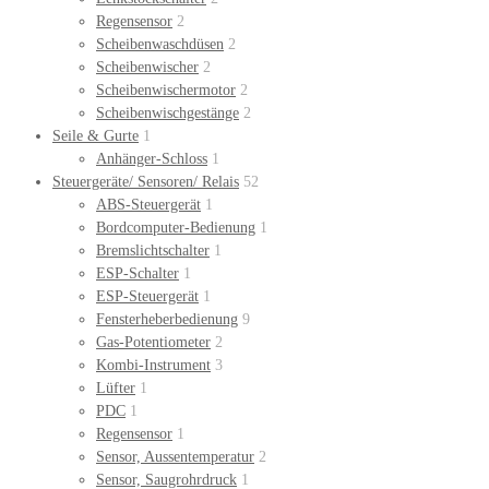
Regensensor
2
Scheibenwaschdüsen
2
Scheibenwischer
2
Scheibenwischermotor
2
Scheibenwischgestänge
2
Seile & Gurte
1
Anhänger-Schloss
1
Steuergeräte/ Sensoren/ Relais
52
ABS-Steuergerät
1
Bordcomputer-Bedienung
1
Bremslichtschalter
1
ESP-Schalter
1
ESP-Steuergerät
1
Fensterheberbedienung
9
Gas-Potentiometer
2
Kombi-Instrument
3
Lüfter
1
PDC
1
Regensensor
1
Sensor, Aussentemperatur
2
Sensor, Saugrohrdruck
1