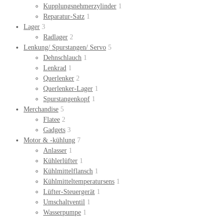
Kupplungsnehmerzylinder
1
Reparatur-Satz
1
Lager
3
Radlager
2
Lenkung/ Spurstangen/ Servo
5
Dehnschlauch
1
Lenkrad
1
Querlenker
2
Querlenker-Lager
1
Spurstangenkopf
1
Merchandise
5
Flatee
2
Gadgets
3
Motor & -kühlung
7
Anlasser
1
Kühlerlüfter
1
Kühlmittelflansch
1
Kühlmitteltemperatursens
1
Lüfter-Steuergerät
1
Umschaltventil
1
Wasserpumpe
1