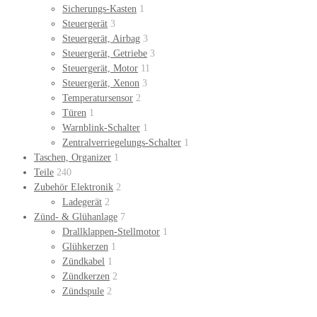
Sicherungs-Kasten
1
Steuergerät
3
Steuergerät, Airbag
3
Steuergerät, Getriebe
3
Steuergerät, Motor
11
Steuergerät, Xenon
3
Temperatursensor
2
Türen
1
Warnblink-Schalter
1
Zentralverriegelungs-Schalter
1
Taschen, Organizer
1
Teile
240
Zubehör Elektronik
2
Ladegerät
2
Zünd- & Glühanlage
7
Drallklappen-Stellmotor
1
Glühkerzen
1
Zündkabel
1
Zündkerzen
2
Zündspule
2