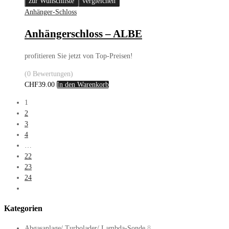
zur Wunschliste
vergleichen
Anhänger-Schloss
Anhängerschloss – ALBE
profitieren Sie jetzt von Top-Preisen!
(0 Bewertungen)
CHF
39.00
In den Warenkorb
1
2
3
4
…
22
23
24
Kategorien
Abgasanlage/ Turbolader/ Lambda-Sonde
8