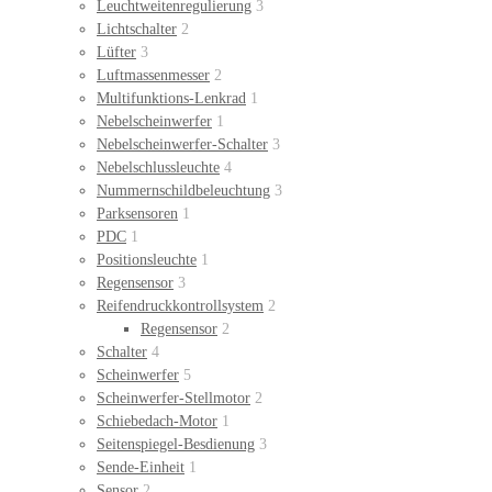
Leuchtweitenregulierung
3
Lichtschalter
2
Lüfter
3
Luftmassenmesser
2
Multifunktions-Lenkrad
1
Nebelscheinwerfer
1
Nebelscheinwerfer-Schalter
3
Nebelschlussleuchte
4
Nummernschildbeleuchtung
3
Parksensoren
1
PDC
1
Positionsleuchte
1
Regensensor
3
Reifendruckkontrollsystem
2
Regensensor
2
Schalter
4
Scheinwerfer
5
Scheinwerfer-Stellmotor
2
Schiebedach-Motor
1
Seitenspiegel-Besdienung
3
Sende-Einheit
1
Sensor
2