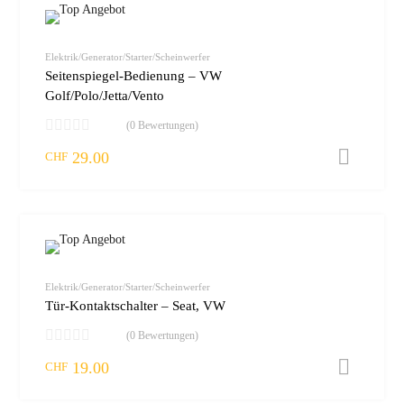
zur W
vergleic
Elektrik/Generator/Starter/Scheinwerfer
Seitenspiegel-Bedienung – VW
Golf/Polo/Jetta/Vento
(0 Bewertungen)
29.00
I
CHF
zur W
vergleic
Elektrik/Generator/Starter/Scheinwerfer
Tür-Kontaktschalter – Seat, VW
(0 Bewertungen)
19.00
I
CHF