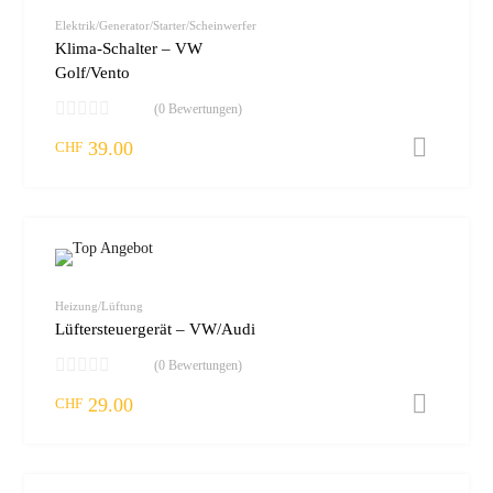
vergleic
Elektrik/Generator/Starter/Scheinwerfer
Klima-Schalter – VW
Golf/Vento
(0 Bewertungen)
39.00
I
CHF
zur W
vergleic
Heizung/Lüftung
Lüftersteuergerät – VW/Audi
(0 Bewertungen)
29.00
I
CHF