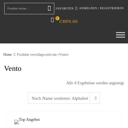
ANMELDEN
|
REGISTRIEREN
FAVORITEN
Suchen
0
CHF
0.00
Home
Produkte verschlagwortet mit «Vento»
Vento
Alle 4 Ergebnisse werden angezeigt
zur W