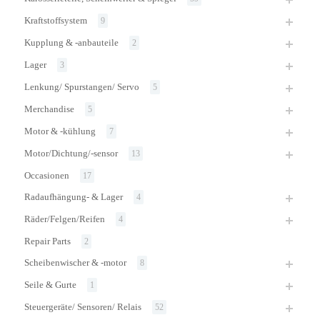
Kraftstoffsystem
9
Kupplung & -anbauteile
2
Lager
3
Lenkung/ Spurstangen/ Servo
5
Merchandise
5
Motor & -kühlung
7
Motor/Dichtung/-sensor
13
Occasionen
17
Radaufhängung- & Lager
4
Räder/Felgen/Reifen
4
Repair Parts
2
Scheibenwischer & -motor
8
Seile & Gurte
1
Steuergeräte/ Sensoren/ Relais
52