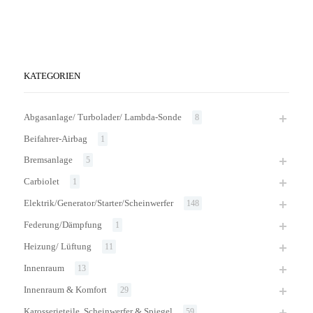
KATEGORIEN
Abgasanlage/ Turbolader/ Lambda-Sonde
8
Beifahrer-Airbag
1
Bremsanlage
5
Carbiolet
1
Elektrik/Generator/Starter/Scheinwerfer
148
Federung/Dämpfung
1
Heizung/ Lüftung
11
Innenraum
13
Innenraum & Komfort
29
Karosserieteile, Scheinwerfer & Spiegel
59