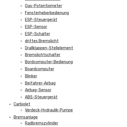
Gas-Potentiometer
Fensterheberbedienung
ESP-Steuergerät
ESP-Sensor
ESP-Schalter
drittes Bremslicht
Drallklappen-Stellelement
Bremslichtschalter
Bordcomputer-Bedienung
Boardcomputer
Blinker
Beifahrer-Airbag
Airbag-Sensor
ABS-Steuergerät
Carbiolet
Verdeck-Hydraulik-Pumpe
Bremsanlage
Radbremszylinder