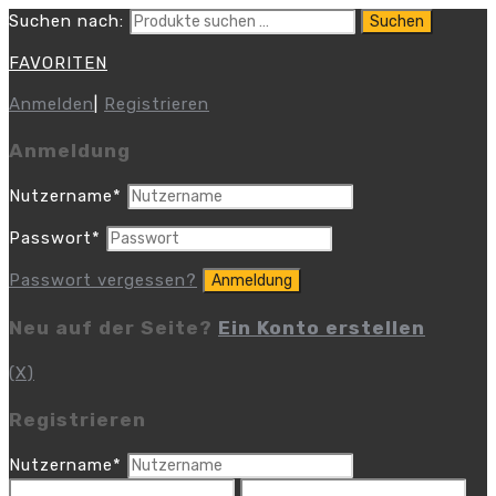
Suchen nach:
Suchen
FAVORITEN
Anmelden
|
Registrieren
Anmeldung
Nutzername
*
Passwort
*
Passwort vergessen?
Neu auf der Seite?
Ein Konto erstellen
(X)
Registrieren
Nutzername
*