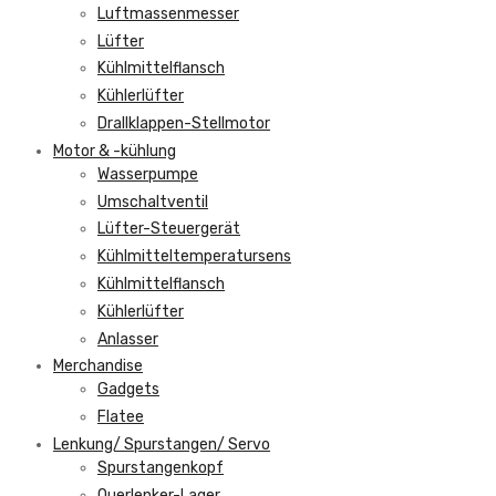
Luftmassenmesser
Lüfter
Kühlmittelflansch
Kühlerlüfter
Drallklappen-Stellmotor
Motor & -kühlung
Wasserpumpe
Umschaltventil
Lüfter-Steuergerät
Kühlmitteltemperatursens
Kühlmittelflansch
Kühlerlüfter
Anlasser
Merchandise
Gadgets
Flatee
Lenkung/ Spurstangen/ Servo
Spurstangenkopf
Querlenker-Lager