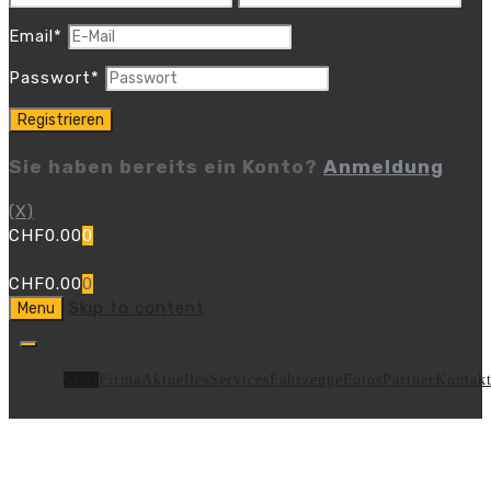
Email
*
Passwort
*
Sie haben bereits ein Konto?
Anmeldung
(X)
CHF
0.00
0
CHF
0.00
0
Skip to content
Menu
Start
Firma
Aktuelles
Services
Fahrzeuge
Fotos
Partner
Kontak