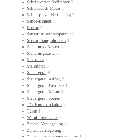
Scheinwerfer-Stellmotor
2
Schiebedach-Motor
1
Seitenspiegel-Besdienung
3
Sende-Einheit
1
Sensor
2
Sensor, Aussentemperatur
2
Sensor, Saugrohrdruck
1
Sicherungs-Kasten
1
Sicherungskasten
1
Steckdose
1
Stellmotor
5
Steuergerät
9
Steuergerät, Airbag
2
Steuergerät, Getriebe
3
Steuergerät, Motor
9
Steuergerät, Xenon
4
Tür-Kontaktschalter
1
Türen
1
Warnblinkschalter
2
Zentral-Verriegelung
1
Zentralverriegelung
3
Zentralverriegelungs-Schalter
1