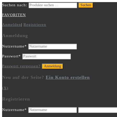
Suchen nach:
Suchen
FAVORITEN
Anmelden
|
Registrieren
Anmeldung
Nutzername
*
Passwort
*
Passwort vergessen?
Neu auf der Seite?
Ein Konto erstellen
(X)
Registrieren
Nutzername
*