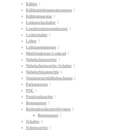
Kühler
1
Kühlmitteltemperatursensor
1
Kühltemperatur
1
Lenkstockschalter
5
Leuchtweitenregulierung
3
Lichtschalter
2
Lüfter
3
Luftmassenmesser
2
Multifunktions-Lenkrad
1
Nebelscheinwerfer
1
Nebelscheinwerfer-Schalter
3
Nebelschlussleuchte
4
Nummernschildbeleuchtung
3
Parksensoren
1
PDC
1
Positionsleuchte
1
Regensensor
3
Reifendruckkontrollsystem
2
Regensensor
2
Schalter
4
Scheinwerfer
5