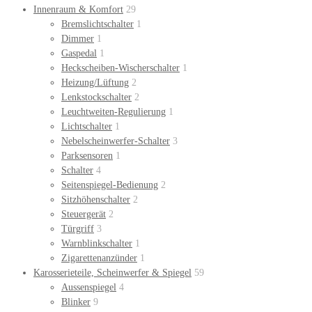
Innenraum & Komfort
29
Bremslichtschalter
1
Dimmer
1
Gaspedal
1
Heckscheiben-Wischerschalter
1
Heizung/Lüftung
2
Lenkstockschalter
2
Leuchtweiten-Regulierung
1
Lichtschalter
1
Nebelscheinwerfer-Schalter
3
Parksensoren
1
Schalter
4
Seitenspiegel-Bedienung
2
Sitzhöhenschalter
2
Steuergerät
2
Türgriff
3
Warnblinkschalter
1
Zigarettenanzünder
1
Karosserieteile, Scheinwerfer & Spiegel
59
Aussenspiegel
4
Blinker
9