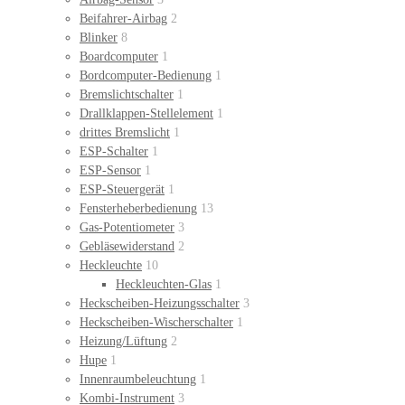
Beifahrer-Airbag
2
Blinker
8
Boardcomputer
1
Bordcomputer-Bedienung
1
Bremslichtschalter
1
Drallklappen-Stellelement
1
drittes Bremslicht
1
ESP-Schalter
1
ESP-Sensor
1
ESP-Steuergerät
1
Fensterheberbedienung
13
Gas-Potentiometer
3
Gebläsewiderstand
2
Heckleuchte
10
Heckleuchten-Glas
1
Heckscheiben-Heizungsschalter
3
Heckscheiben-Wischerschalter
1
Heizung/Lüftung
2
Hupe
1
Innenraumbeleuchtung
1
Kombi-Instrument
3