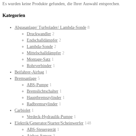
Es wurden keine Produkte gefunden, die Ihrer Auswahl entsprechen.
Kategorien
Abgasanlage/ Turbolader/ Lambda-Sonde
8
Druckwandler
2
Endschalldämpfer
2
Lambda-Sonde
2
Mittelschalldämpfer
2
Montage-Satz
1
Rohrverbinder
1
Beifahrer-Airbag
1
Bremsanlage
5
ABS-Pumpe
1
Bremslichtschalter
1
Hauptbremszylinder
1
Radbremszylinder
1
Carbiolet
1
Verdeck-Hydraulik-Pumpe
1
Elektrik/Generator/Starter/Scheinwerfer
148
ABS-Steuergerät
1
Airbag-Sensor
3