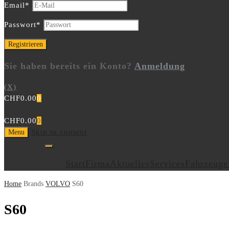
Email
*
Passwort
*
Sie haben bereits ein Konto?
Anmeldung
(X)
CHF
0.00
0
CHF
0.00
0
Skip to content
Menu
Start
Firma
Aktuelles
Services
Fahrzeuge
Home
Brands
VOLVO
S60
S60