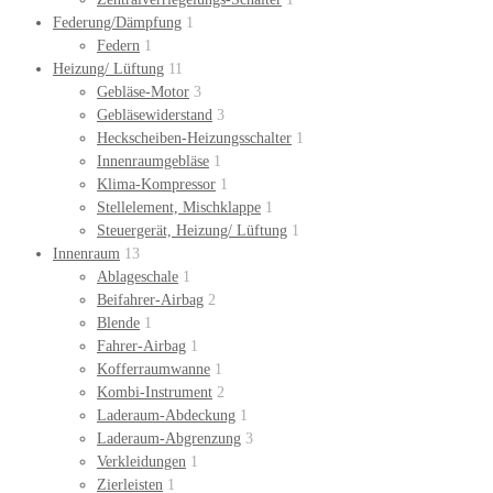
Federung/Dämpfung
1
Federn
1
Heizung/ Lüftung
11
Gebläse-Motor
3
Gebläsewiderstand
3
Heckscheiben-Heizungsschalter
1
Innenraumgebläse
1
Klima-Kompressor
1
Stellelement, Mischklappe
1
Steuergerät, Heizung/ Lüftung
1
Innenraum
13
Ablageschale
1
Beifahrer-Airbag
2
Blende
1
Fahrer-Airbag
1
Kofferraumwanne
1
Kombi-Instrument
2
Laderaum-Abdeckung
1
Laderaum-Abgrenzung
3
Verkleidungen
1
Zierleisten
1