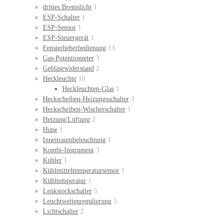
drittes Bremslicht
1
ESP-Schalter
1
ESP-Sensor
1
ESP-Steuergerät
1
Fensterheberbedienung
13
Gas-Potentiometer
3
Gebläsewiderstand
2
Heckleuchte
10
Heckleuchten-Glas
1
Heckscheiben-Heizungsschalter
3
Heckscheiben-Wischerschalter
1
Heizung/Lüftung
2
Hupe
1
Innenraumbeleuchtung
1
Kombi-Instrument
3
Kühler
1
Kühlmitteltemperatursensor
1
Kühltemperatur
1
Lenkstockschalter
5
Leuchtweitenregulierung
3
Lichtschalter
2