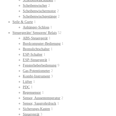
Scheibenwaschdüsen
2
Scheibenwischer
2
Scheibenwischermotor
2
Scheibenwischgestänge
2
Seile & Gurte
1
Anhänger-Schloss
1
Steuergeräte/ Sensoren/ Relais
52
ABS-Steuergerät
1
Bordcomputer-Bedienung
1
Bremslichtschalter
1
ESP-Schalter
1
ESP-Steuergerät
1
Fensterheberbedienung
9
Gas-Potentiometer
2
Kombi-Instrument
3
Lüfter
1
PDC
1
Regensensor
1
Sensor, Aussentemperatur
2
Sensor, Saugrohrdruck
1
Sicherungs-Kasten
1
Steuergerät
3