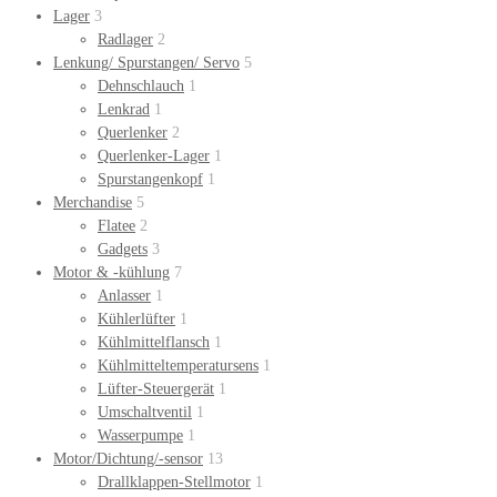
Lager
3
Radlager
2
Lenkung/ Spurstangen/ Servo
5
Dehnschlauch
1
Lenkrad
1
Querlenker
2
Querlenker-Lager
1
Spurstangenkopf
1
Merchandise
5
Flatee
2
Gadgets
3
Motor & -kühlung
7
Anlasser
1
Kühlerlüfter
1
Kühlmittelflansch
1
Kühlmitteltemperatursens
1
Lüfter-Steuergerät
1
Umschaltventil
1
Wasserpumpe
1
Motor/Dichtung/-sensor
13
Drallklappen-Stellmotor
1