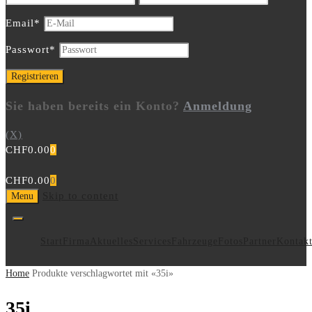
Email
*
Passwort
*
Sie haben bereits ein Konto?
Anmeldung
(X)
CHF
0.00
0
CHF
0.00
0
Skip to content
Menu
Start
Firma
Aktuelles
Services
Fahrzeuge
Fotos
Partner
Kontak
Home
Produkte verschlagwortet mit «35i»
35i