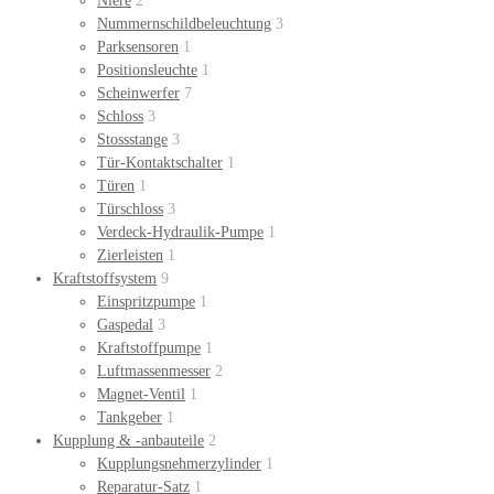
Niere
2
Nummernschildbeleuchtung
3
Parksensoren
1
Positionsleuchte
1
Scheinwerfer
7
Schloss
3
Stossstange
3
Tür-Kontaktschalter
1
Türen
1
Türschloss
3
Verdeck-Hydraulik-Pumpe
1
Zierleisten
1
Kraftstoffsystem
9
Einspritzpumpe
1
Gaspedal
3
Kraftstoffpumpe
1
Luftmassenmesser
2
Magnet-Ventil
1
Tankgeber
1
Kupplung & -anbauteile
2
Kupplungsnehmerzylinder
1
Reparatur-Satz
1