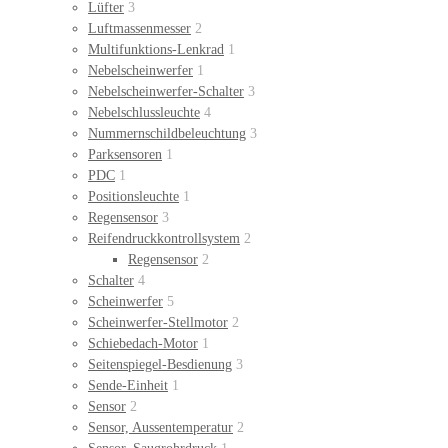
Lüfter
3
Luftmassenmesser
2
Multifunktions-Lenkrad
1
Nebelscheinwerfer
1
Nebelscheinwerfer-Schalter
3
Nebelschlussleuchte
4
Nummernschildbeleuchtung
3
Parksensoren
1
PDC
1
Positionsleuchte
1
Regensensor
3
Reifendruckkontrollsystem
2
Regensensor
2
Schalter
4
Scheinwerfer
5
Scheinwerfer-Stellmotor
2
Schiebedach-Motor
1
Seitenspiegel-Besdienung
3
Sende-Einheit
1
Sensor
2
Sensor, Aussentemperatur
2