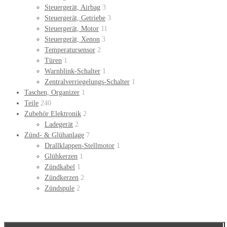
Steuergerät, Airbag
3
Steuergerät, Getriebe
3
Steuergerät, Motor
11
Steuergerät, Xenon
3
Temperatursensor
2
Türen
1
Warnblink-Schalter
1
Zentralverriegelungs-Schalter
1
Taschen, Organizer
1
Teile
240
Zubehör Elektronik
2
Ladegerät
2
Zünd- & Glühanlage
7
Drallklappen-Stellmotor
1
Glühkerzen
1
Zündkabel
1
Zündkerzen
2
Zündspule
2