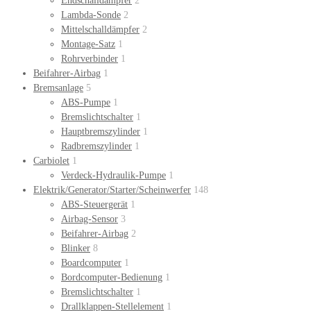
Endschalldämpfer
2
Lambda-Sonde
2
Mittelschalldämpfer
2
Montage-Satz
1
Rohrverbinder
1
Beifahrer-Airbag
1
Bremsanlage
5
ABS-Pumpe
1
Bremslichtschalter
1
Hauptbremszylinder
1
Radbremszylinder
1
Carbiolet
1
Verdeck-Hydraulik-Pumpe
1
Elektrik/Generator/Starter/Scheinwerfer
148
ABS-Steuergerät
1
Airbag-Sensor
3
Beifahrer-Airbag
2
Blinker
8
Boardcomputer
1
Bordcomputer-Bedienung
1
Bremslichtschalter
1
Drallklappen-Stellelement
1