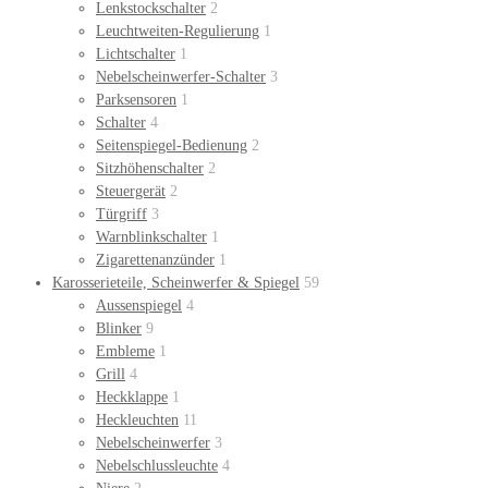
Lenkstockschalter
2
Leuchtweiten-Regulierung
1
Lichtschalter
1
Nebelscheinwerfer-Schalter
3
Parksensoren
1
Schalter
4
Seitenspiegel-Bedienung
2
Sitzhöhenschalter
2
Steuergerät
2
Türgriff
3
Warnblinkschalter
1
Zigarettenanzünder
1
Karosserieteile, Scheinwerfer & Spiegel
59
Aussenspiegel
4
Blinker
9
Embleme
1
Grill
4
Heckklappe
1
Heckleuchten
11
Nebelscheinwerfer
3
Nebelschlussleuchte
4