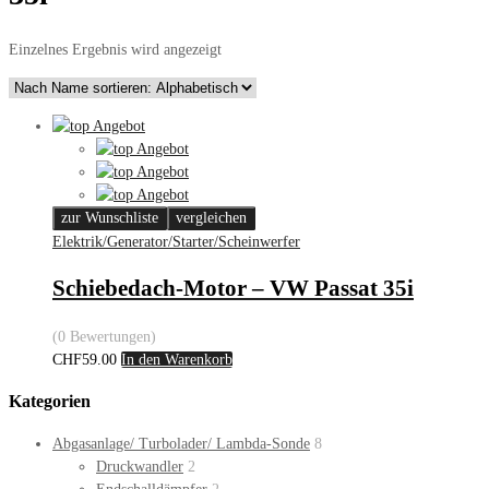
Einzelnes Ergebnis wird angezeigt
zur Wunschliste
vergleichen
Elektrik/Generator/Starter/Scheinwerfer
Schiebedach-Motor – VW Passat 35i
(0 Bewertungen)
CHF
59.00
In den Warenkorb
Kategorien
Abgasanlage/ Turbolader/ Lambda-Sonde
8
Druckwandler
2