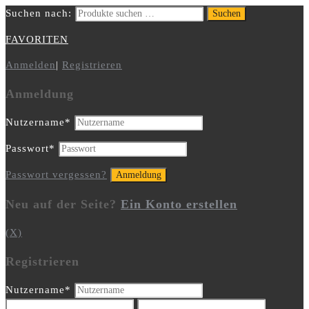
Suchen nach:
Suchen
FAVORITEN
Anmelden
|
Registrieren
Anmeldung
Nutzername
*
Passwort
*
Passwort vergessen?
Neu auf der Seite?
Ein Konto erstellen
(X)
Registrieren
Nutzername
*