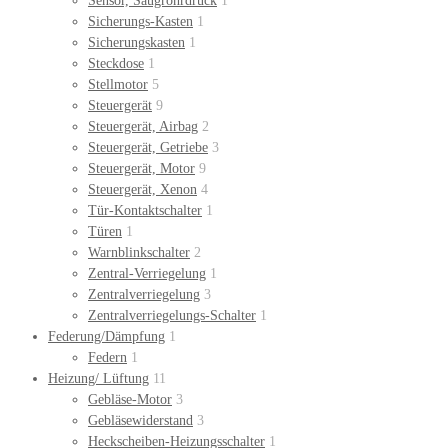
Sensor, Saugrohrdruck
1
Sicherungs-Kasten
1
Sicherungskasten
1
Steckdose
1
Stellmotor
5
Steuergerät
9
Steuergerät, Airbag
2
Steuergerät, Getriebe
3
Steuergerät, Motor
9
Steuergerät, Xenon
4
Tür-Kontaktschalter
1
Türen
1
Warnblinkschalter
2
Zentral-Verriegelung
1
Zentralverriegelung
3
Zentralverriegelungs-Schalter
1
Federung/Dämpfung
1
Federn
1
Heizung/ Lüftung
11
Gebläse-Motor
3
Gebläsewiderstand
3
Heckscheiben-Heizungsschalter
1