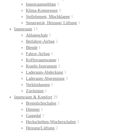
Innenraumgebläse
1
Klima-Kompressor
1
Stellelement, Mischklappe
1
Steuergerät, Heizung/ Lüftung
1
Innenraum
13
Ablageschale
1
Beifahrer-Airbag
2
Blende
1
Fahrer-Airbag
1
Kofferraumwanne
1
Kombi-Instrument
2
Laderaum-Abdeckung
1
Laderaum-Abgrenzung
3
Verkleidungen
1
Zierleisten
1
Innenraum & Komfort
29
Bremslichtschalter
1
Dimmer
1
Gaspedal
1
Heckscheiben-Wischerschalter
1
Heizung/Lüftung
2