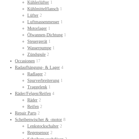
Kühlerlüfter
1
Kühlmittelflansch
1
Lüfter
2
Luftmassenmesser
1
Motorlager
1
Ölwannen-Dichtung
1
Steuergerät
1
Wasserpumpe
1
Zündspule
2
Occasionen
17
Radaufhängung- & Lager
4
Radlager
2
Spurverbreiterung
1
Traggelenk
1
Räder/Felgen/Reifen
4
Räder
2
Reifen
2
Repair Parts
2
Scheibenwischer & -motor
8
Lenkstockschalter
2
Regensensor
2